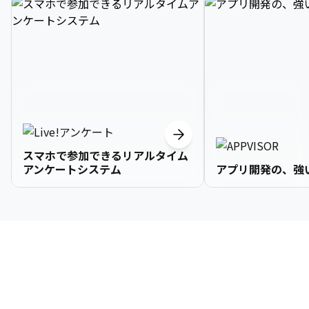
スマホで参加できるリアルタイム
アンケートシステム
アプリ開発の、強
3

1

2

2

2

3

9

4

2

3

3

3

4

0

企業情報
5

3

4

4

4

5

1

6

4

5

5

5

6

2

About Us
7

5

6

6

6

7

3
