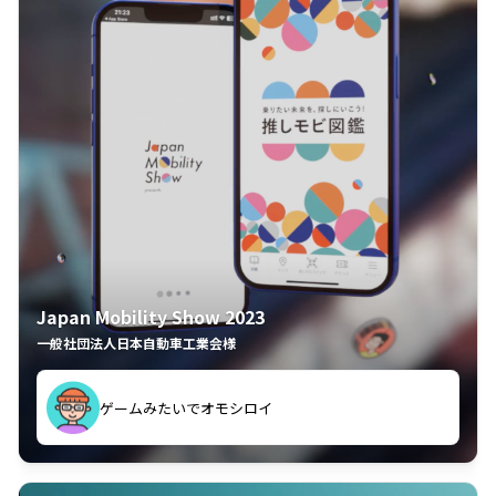
Japan Mobility Show 2023
一般社団法人日本自動車工業会様
ゲームみたいでオモシロイ
久々のモーターショーがアプリでもっと楽しめました