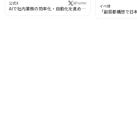
公式X
旧Twitter
イベ博
AIで社内業務の効率化・自動化を進めま
「副首都構想で日
せんか？
わる!? 万博・IR
の将来像」