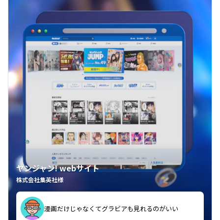
ヤンジャン! webサイト
株式会社集英社様
漫画だけじゃなくてグラビアも見れるのがいい
紙の雑誌買うより安くて助かる