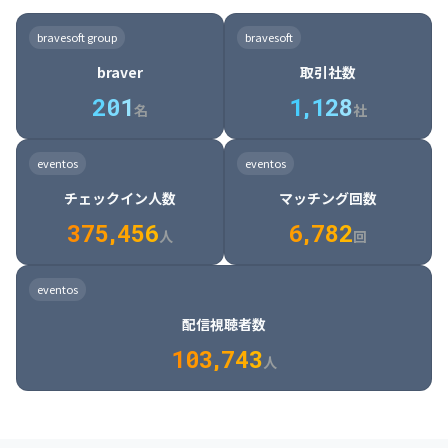
8

6

7

7

7

8

4

4

8

6

5

6

7

7

8

9

3

9

7

8

8

8

9

5

5

9

7

6

7

8

8

9

0

4

bravesoft group
bravesoft
0

8

9

9

9

0

6

6

0

8

7

8

9

9

0

1

5

braver
取引社数
1

9

0

0

0

1

7

7

1

9

8

9

0

0

1

2

6

2
0
1
1
,
1
2
8
8

2

0

9

0

1

1

2

3

7

名
社
9

3

1

0

1

2

2

3

4

8

2

1

4

8

5

4

0

4

2

1

2

3

3

4

5

9

3

2

5

9

6

5

eventos
eventos
1

5

3

2

3

4

4

5

6

0

4

3

6

0

7

6

チェックイン人数
マッチング回数
2

6

4

3

4

5

5

6

7

1

5

4

7

1

8

7

3
7
5
,
4
5
6
6
,
7
8
2
6

5

8

2

9

8

人
回
7

6

9

3

0

9

8

7

0

4

1

0

eventos
9

8

1

5

2

1

配信視聴者数
0

9

2

6

3

2

1
0
3
,
7
4
3
人