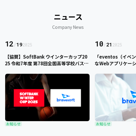
ニュース
Company News
12
10
/
19
/
21
2025
2025
【協賛】SoftBank ウインターカップ20
「eventos（イ
25 令和7年度 第78回全国高等学校バスケ
なWebアプリケー
ットボール選手権大会にbravesoftが協
をご提供いただきま
賛いたします
お知らせ
お知らせ