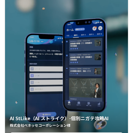
AI StLike（AI ストライク）-個別ニガテ攻略AI
株式会社ベネッセコーポレーション様