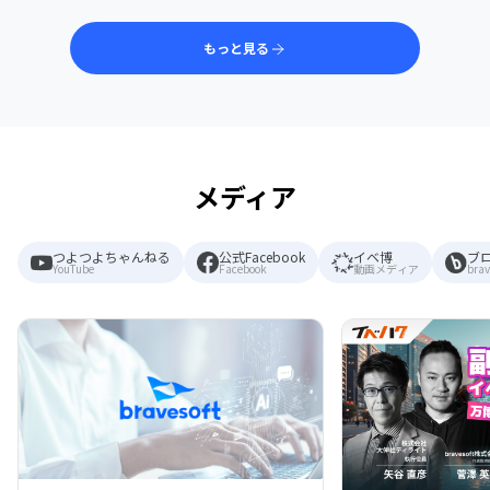
もっと見る
メディア
つよつよちゃんねる
公式Facebook
イベ博
ブ
YouTube
Facebook
動画メディア
brav