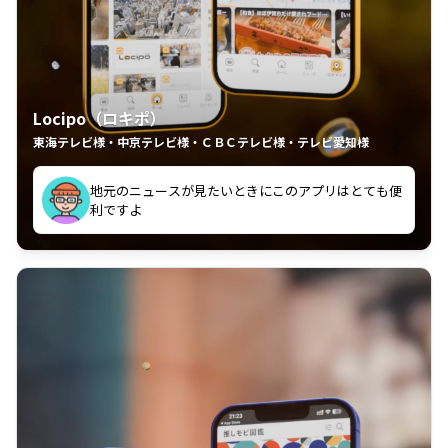
Locipo（ロキポ）
東海テレビ様・中京テレビ様・ＣＢＣテレビ様・テレビ愛知様
れるの嬉しいポイント
いつも利用させていただいております！
中京テレビのおもしろ番組が視聴可能地域外からも見