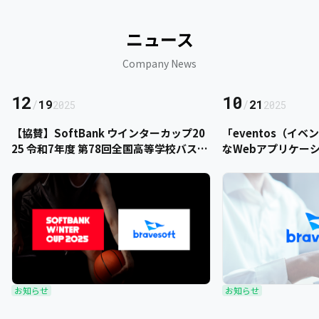
ニュース
Company News
12
10
/
19
/
21
2025
2025
【協賛】SoftBank ウインターカップ20
「eventos（イ
25 令和7年度 第78回全国高等学校バスケ
なWebアプリケー
ットボール選手権大会にbravesoftが協
をご提供いただきま
賛いたします
お知らせ
お知らせ