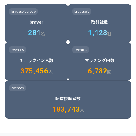
8

6

7

7

7

8

4

4

8

6

5

6

7

7

8

9

3

9

7

8

8

8

9

5

5

9

7

6

7

8

8

9

0

4

bravesoft group
bravesoft
0

8

9

9

9

0

6

6

0

8

7

8

9

9

0

1

5

braver
取引社数
1

9

0

0

0

1

7

7

1

9

8

9

0

0

1

2

6

2
0
1
1
,
1
2
8
8

2

0

9

0

1

1

2

3

7

名
社
9

3

1

0

1

2

2

3

4

8

2

1

4

8

5

4

0

4

2

1

2

3

3

4

5

9

3

2

5

9

6

5

eventos
eventos
1

5

3

2

3

4

4

5

6

0

4

3

6

0

7

6

チェックイン人数
マッチング回数
2

6

4

3

4

5

5

6

7

1

5

4

7

1

8

7

3
7
5
,
4
5
6
6
,
7
8
2
6

5

8

2

9

8

人
回
7

6

9

3

0

9

8

7

0

4

1

0

eventos
9

8

1

5

2

1

配信視聴者数
0

9

2

6

3

2

1
0
3
,
7
4
3
人