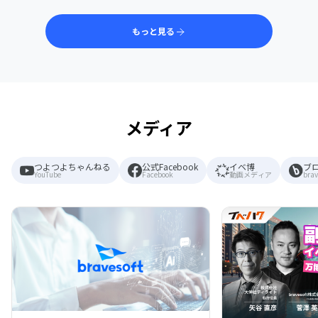
もっと見る
メディア
つよつよちゃんねる
公式Facebook
イベ博
ブ
YouTube
Facebook
動画メディア
brav