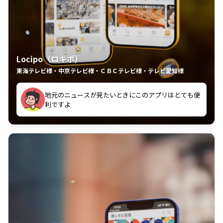
Locipo（ロキポ）
東海テレビ様・中京テレビ様・ＣＢＣテレビ様・テレビ愛知様
れるの嬉しいポイント
いつも利用させていただいております！
中京テレビのおもしろ番組が視聴可能地域外からも見