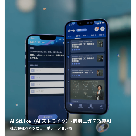
AI StLike（AI ストライク）-個別ニガテ攻略AI
株式会社ベネッセコーポレーション様