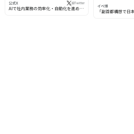
公式X
旧Twitter
イベ博
AIで社内業務の効率化・自動化を進めま
「副首都構想で日
せんか？
わる!? 万博・IR
の将来像」