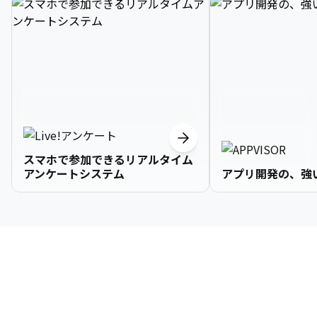
スマホで参加できるリアルタイム
アンケートシステム
アプリ開発の、強
3

1

2

2

2

3

9

4

2

3

3

3

4

0

企業情報
5

3

4

4

4

5

1

6

4

5

5

5

6

2

About Us
7

5

6

6

6

7

3
