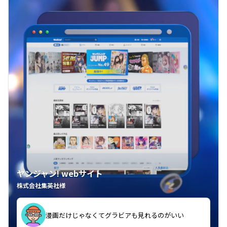
ヤンジャン! webサイト
株式会社集英社様
漫画だけじゃなくてグラビアも見れるのがいい
紙の雑誌買うより安くて助かる