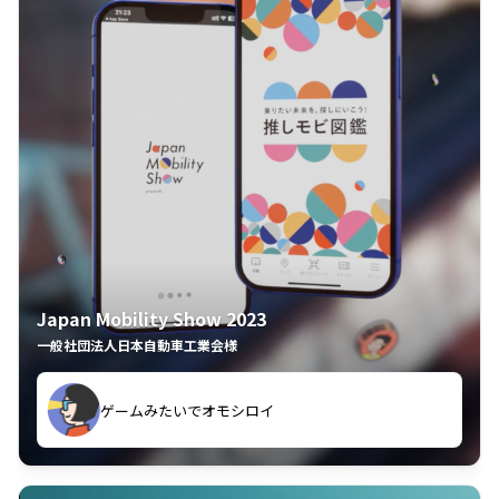
Japan Mobility Show 2023
一般社団法人日本自動車工業会様
ゲームみたいでオモシロイ
久々のモーターショーがアプリでもっと楽しめました