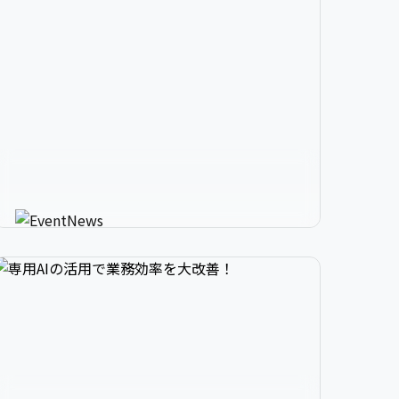


2

3

9

生成AIが進化させるイベント情


3

4

0

報メディア
AIが使う人にカスタマイズしたイベント情報を
教えてくれる新感覚サービス