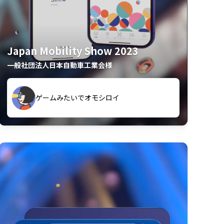
Japan Mobility Show 2023
一般社団法人日本自動車工業会様
久々のモーターショーがアプリでもっと楽
間も滞在してしまった
しめました
夢中で推しモビを探してビッグサイトで6時