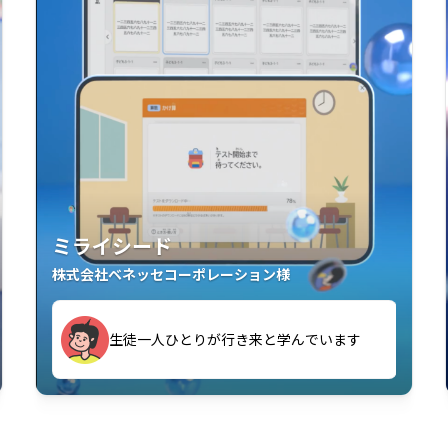
ミライシード
株式会社ベネッセコーポレーション様
す
生徒一人ひとりが行き来と学んでいます
い」「解くことが楽しい」を実感していま
教室中の児童生徒が「問題が解けてうれし