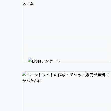
3

1

2

スマホで参加できるリアルタイ
4

2

3

ムアンケートシステム
イベントニュースは下記でお願いします