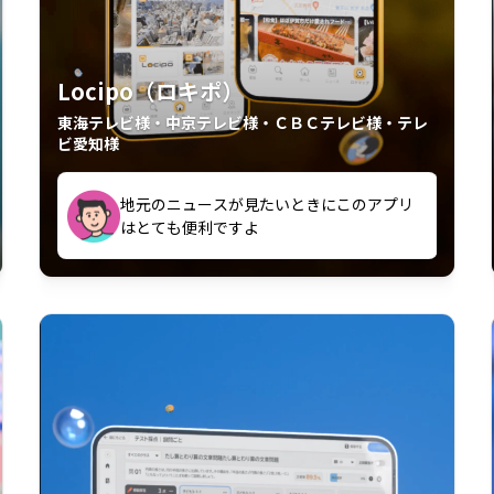
Locipo（ロキポ）
東海テレビ様・中京テレビ様・ＣＢＣテレビ様・テレ
ビ愛知様
外からも見れるの嬉しいポイント
いつも利用させていただいております！
中京テレビのおもしろ番組が視聴可能地域