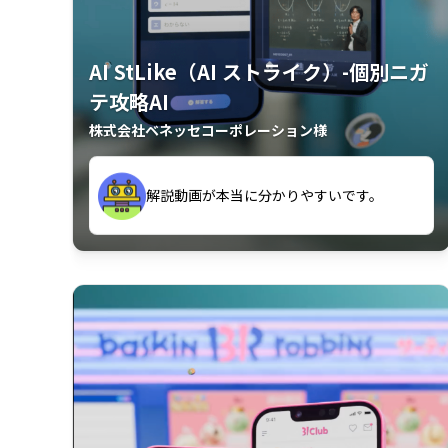
AI StLike（AI ストライク）-個別ニガ
テ攻略AI
株式会社ベネッセコーポレーション様
が、復習するのに非常に役立っている。
解説動画が本当に分かりやすいです。
古文漢文を主に使わせていただいている