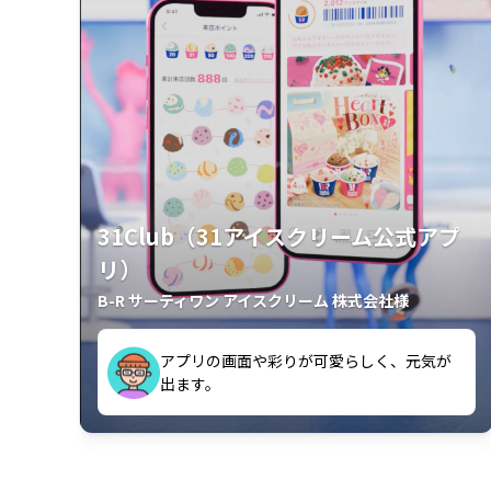
31Club（31アイスクリーム公式アプ
リ）
B-R サーティワン アイスクリーム 株式会社様
アプリの画面や彩りが可愛らしく、元気が出ます。
クラスごとに特典があるようなので使うのが楽しいです。