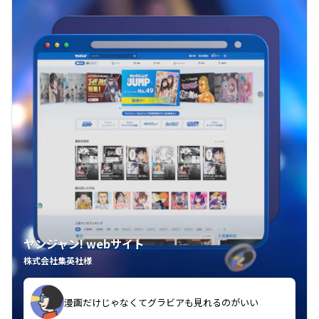
ヤンジャン! webサイト
株式会社集英社様
漫画だけじゃなくてグラビアも見れるのがいい
紙の雑誌買うより安くて助かる