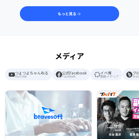
もっと見る
メディア
つよつよちゃんねる
公式Facebook
イベ博
ブ
YouTube
Facebook
動画メディア
brav