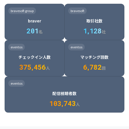
8

6

7

7

7

8

4

4

8

6

5

6

7

7

8

9

3

9

7

8

8

8

9

5

5

9

7

6

7

8

8

9

0

4

bravesoft group
bravesoft
0

8

9

9

9

0

6

6

0

8

7

8

9

9

0

1

5

braver
取引社数
1

9

0

0

0

1

7

7

1

9

8

9

0

0

1

2

6

2
0
1
1
,
1
2
8
8

2

0

9

0

1

1

2

3

7

名
社
9

3

1

0

1

2

2

3

4

8

2

1

4

8

5

4

0

4

2

1

2

3

3

4

5

9

3

2

5

9

6

5

eventos
eventos
1

5

3

2

3

4

4

5

6

0

4

3

6

0

7

6

チェックイン人数
マッチング回数
2

6

4

3

4

5

5

6

7

1

5

4

7

1

8

7

3
7
5
,
4
5
6
6
,
7
8
2
6

5

8

2

9

8

人
回
7

6

9

3

0

9

8

7

0

4

1

0

eventos
9

8

1

5

2

1

配信視聴者数
0

9

2

6

3

2

1
0
3
,
7
4
3
人