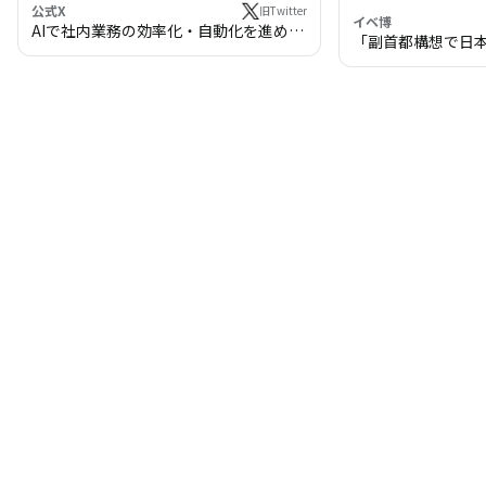
公式X
旧Twitter
イベ博
AIで社内業務の効率化・自動化を進めま
「副首都構想で日
せんか？
わる!? 万博・IR
の将来像」