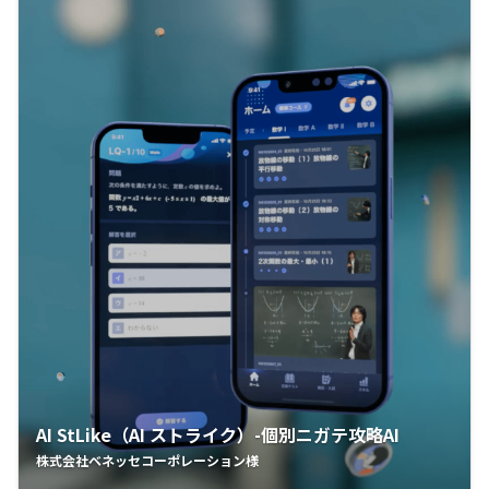
AI StLike（AI ストライク）-個別ニガテ攻略AI
株式会社ベネッセコーポレーション様