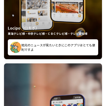
Locipo（ロキポ）
東海テレビ様・中京テレビ様・ＣＢＣテレビ様・テレビ愛知様
れるの嬉しいポイント
いつも利用させていただいております！
中京テレビのおもしろ番組が視聴可能地域外からも見