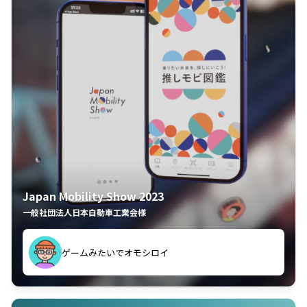
Japan Mobility Show 2023
一般社団法人日本自動車工業会様
ゲームみたいでオモシロイ
久々のモーターショーがアプリでもっと楽しめました