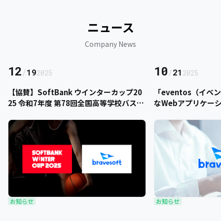
ニュース
Company News
12
10
/
19
/
21
2025
2025
【協賛】SoftBank ウインターカップ20
「eventos（イ
25 令和7年度 第78回全国高等学校バスケ
なWebアプリケー
ットボール選手権大会にbravesoftが協
をご提供いただきま
賛いたします
お知らせ
お知らせ