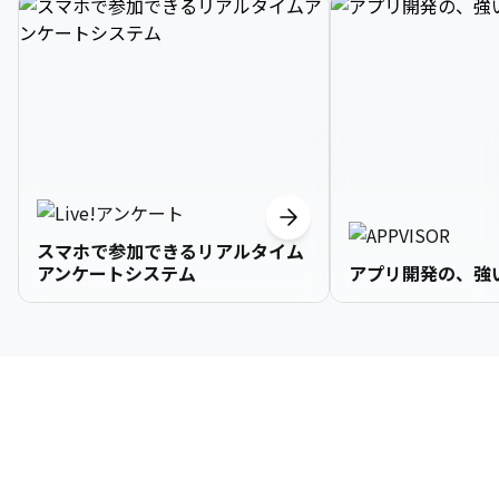
スマホで参加できるリアルタイム
アンケートシステム
アプリ開発の、強
3

1

2

2

2

3

9

4

2

3

3

3

4

0

企業情報
5

3

4

4

4

5

1

6

4

5

5

5

6

2

About Us
7

5

6

6

6

7

3
