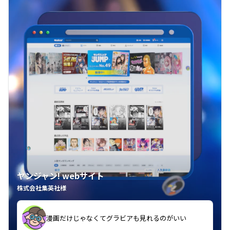
ヤンジャン! webサイト
株式会社集英社様
漫画だけじゃなくてグラビアも見れるのがいい
紙の雑誌買うより安くて助かる