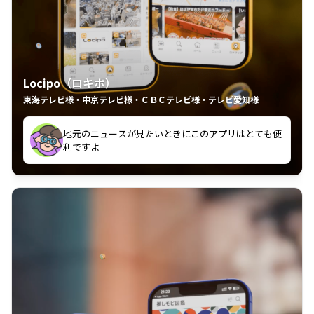
Locipo（ロキポ）
東海テレビ様・中京テレビ様・ＣＢＣテレビ様・テレビ愛知様
れるの嬉しいポイント
いつも利用させていただいております！
中京テレビのおもしろ番組が視聴可能地域外からも見