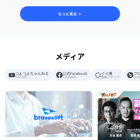
もっと見る
メディア
つよつよちゃんねる
公式Facebook
イベ博
ブ
YouTube
Facebook
動画メディア
brav