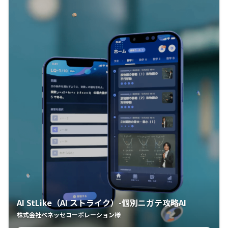
AI StLike（AI ストライク）-個別ニガテ攻略AI
株式会社ベネッセコーポレーション様