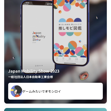
Japan Mobility Show 2023
一般社団法人日本自動車工業会様
ゲームみたいでオモシロイ
久々のモーターショーがアプリでもっと楽しめました