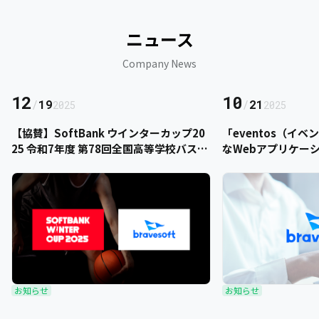
ニュース
Company News
12
10
/
19
/
21
2025
2025
【協賛】SoftBank ウインターカップ20
「eventos（イ
25 令和7年度 第78回全国高等学校バスケ
なWebアプリケー
ットボール選手権大会にbravesoftが協
をご提供いただきま
賛いたします
お知らせ
お知らせ