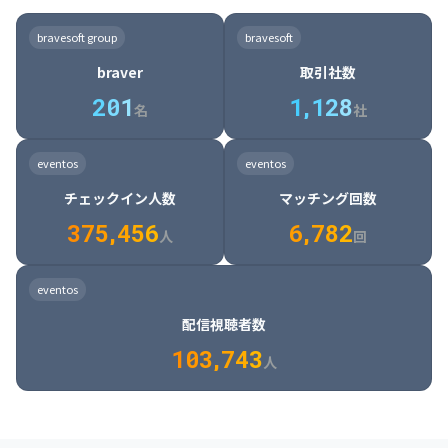
8

6

7

7

7

8

4

4

8

6

5

6

7

7

8

9

3

9

7

8

8

8

9

5

5

9

7

6

7

8

8

9

0

4

bravesoft group
bravesoft
0

8

9

9

9

0

6

6

0

8

7

8

9

9

0

1

5

braver
取引社数
1

9

0

0

0

1

7

7

1

9

8

9

0

0

1

2

6

2
0
1
1
,
1
2
8
8

2

0

9

0

1

1

2

3

7

名
社
9

3

1

0

1

2

2

3

4

8

2

1

4

8

5

4

0

4

2

1

2

3

3

4

5

9

3

2

5

9

6

5

eventos
eventos
1

5

3

2

3

4

4

5

6

0

4

3

6

0

7

6

チェックイン人数
マッチング回数
2

6

4

3

4

5

5

6

7

1

5

4

7

1

8

7

3
7
5
,
4
5
6
6
,
7
8
2
6

5

8

2

9

8

人
回
7

6

9

3

0

9

8

7

0

4

1

0

eventos
9

8

1

5

2

1

配信視聴者数
0

9

2

6

3

2

1
0
3
,
7
4
3
人