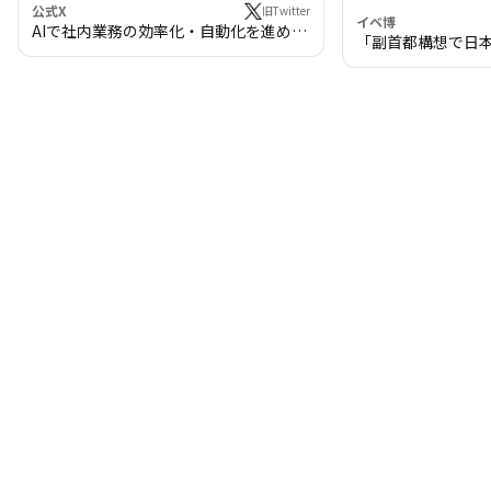
公式X
旧Twitter
イベ博
AIで社内業務の効率化・自動化を進めま
「副首都構想で日
せんか？
わる!? 万博・IR
の将来像」