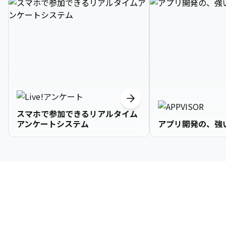
スマホで参加できるリアルタイム
アンケートシステム
アプリ開発の、強
3

1

2

2

2

3

9

4

2

3

3

3

4

0

企業情報
5

3

4

4

4

5

1

6

4

5

5

5

6

2

About Us
7

5

6

6

6

7

3
