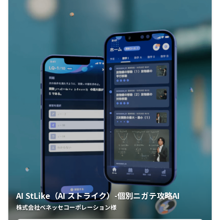
AI StLike（AI ストライク）-個別ニガテ攻略AI
株式会社ベネッセコーポレーション様