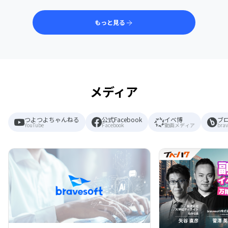
もっと見る
メディア
つよつよちゃんねる
公式Facebook
イベ博
ブ
YouTube
Facebook
動画メディア
brav