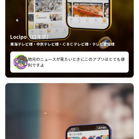
Locipo（ロキポ）
東海テレビ様・中京テレビ様・ＣＢＣテレビ様・テレビ愛知様
れるの嬉しいポイント
いつも利用させていただいております！
中京テレビのおもしろ番組が視聴可能地域外からも見