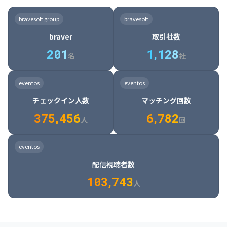
8

6

7

7

7

8

4

4

8

6

5

6

7

7

8

9

3

9

7

8

8

8

9

5

5

9

7

6

7

8

8

9

0

4

bravesoft group
bravesoft
0

8

9

9

9

0

6

6

0

8

7

8

9

9

0

1

5

braver
取引社数
1

9

0

0

0

1

7

7

1

9

8

9

0

0

1

2

6

2
0
1
1
,
1
2
8
8

2

0

9

0

1

1

2

3

7

名
社
9

3

1

0

1

2

2

3

4

8

2

1

4

8

5

4

0

4

2

1

2

3

3

4

5

9

3

2

5

9

6

5

eventos
eventos
1

5

3

2

3

4

4

5

6

0

4

3

6

0

7

6

チェックイン人数
マッチング回数
2

6

4

3

4

5

5

6

7

1

5

4

7

1

8

7

3
7
5
,
4
5
6
6
,
7
8
2
6

5

8

2

9

8

人
回
7

6

9

3

0

9

8

7

0

4

1

0

eventos
9

8

1

5

2

1

配信視聴者数
0

9

2

6

3

2

1
0
3
,
7
4
3
人