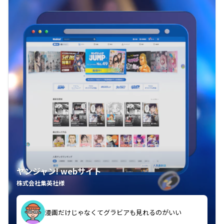
ヤンジャン! webサイト
株式会社集英社様
漫画だけじゃなくてグラビアも見れるのがいい
紙の雑誌買うより安くて助かる