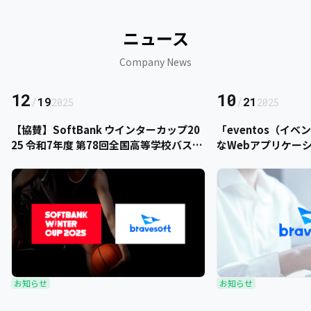
ニュース
Company News
12
10
/
19
/
21
2025
2025
【協賛】SoftBank ウインターカップ20
「eventos（イ
25 令和7年度 第78回全国高等学校バスケ
なWebアプリケー
ットボール選手権大会にbravesoftが協
をご提供いただきま
賛いたします
お知らせ
お知らせ