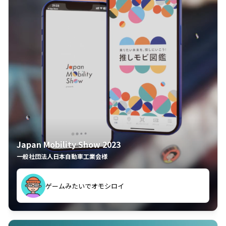
Japan Mobility Show 2023
一般社団法人日本自動車工業会様
ゲームみたいでオモシロイ
久々のモーターショーがアプリでもっと楽しめました