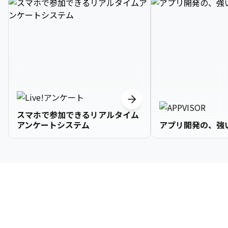
スマホで参加できるリアルタイム
アンケートシステム
アプリ開発の、強
3

1

2

2

2

3

9

4

2

3

3

3

4

0

企業情報
5

3

4

4

4

5

1

6

4

5

5

5

6

2

About Us
7

5

6

6

6

7

3
