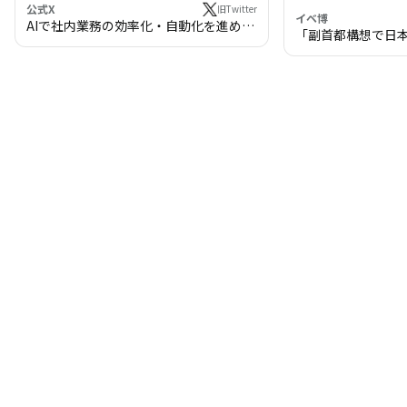
公式X
旧Twitter
イベ博
AIで社内業務の効率化・自動化を進めま
「副首都構想で日
せんか？
わる!? 万博・IR
の将来像」