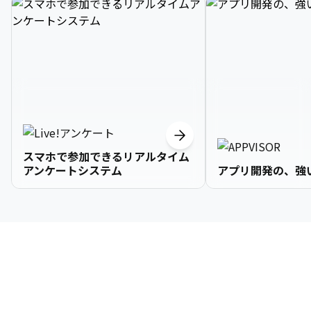
スマホで参加できるリアルタイム
アンケートシステム
アプリ開発の、強
3

1

2

2

2

3

9

4

2

3

3

3

4

0

企業情報
5

3

4

4

4

5

1

6

4

5

5

5

6

2

About Us
7

5

6

6

6

7

3
