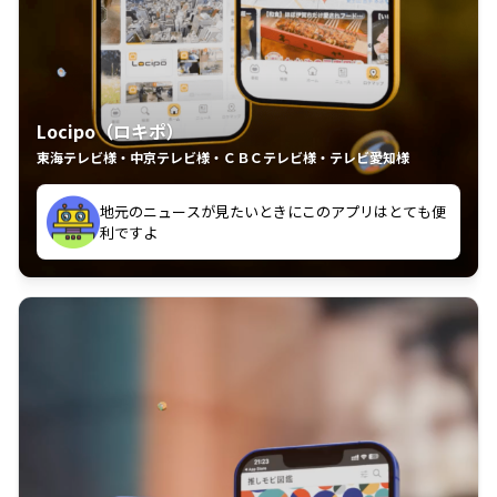
Locipo（ロキポ）
東海テレビ様・中京テレビ様・ＣＢＣテレビ様・テレビ愛知様
れるの嬉しいポイント
いつも利用させていただいております！
中京テレビのおもしろ番組が視聴可能地域外からも見