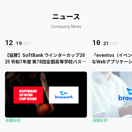
ニュース
Company News
12
10
/
19
/
21
2025
2025
【協賛】SoftBank ウインターカップ20
「eventos（イ
25 令和7年度 第78回全国高等学校バスケ
なWebアプリケー
ットボール選手権大会にbravesoftが協
をご提供いただきま
賛いたします
お知らせ
お知らせ