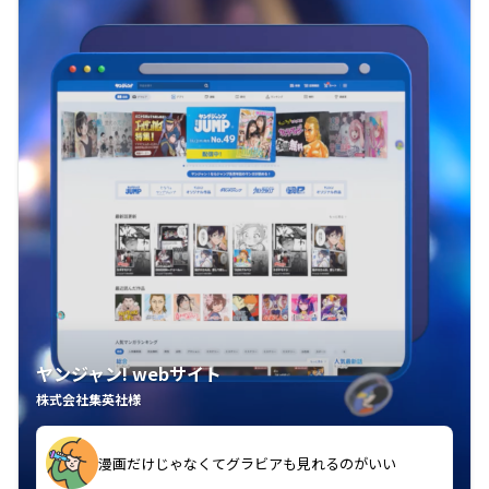
ヤンジャン! webサイト
株式会社集英社様
漫画だけじゃなくてグラビアも見れるのがいい
紙の雑誌買うより安くて助かる