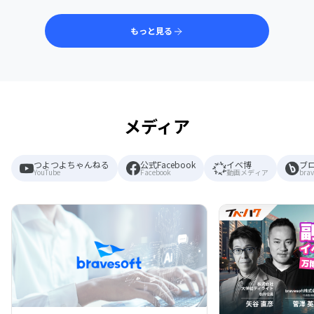
もっと見る
メディア
つよつよちゃんねる
公式Facebook
イベ博
ブ
YouTube
Facebook
動画メディア
brav