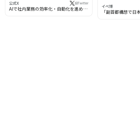
公式X
旧Twitter
イベ博
AIで社内業務の効率化・自動化を進めま
「副首都構想で日
せんか？
わる!? 万博・IR
の将来像」