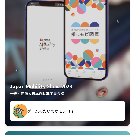
Japan Mobility Show 2023
一般社団法人日本自動車工業会様
ゲームみたいでオモシロイ
久々のモーターショーがアプリでもっと楽しめました