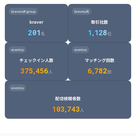
8

6

7

7

7

8

4

4

8

6

5

6

7

7

8

9

3

9

7

8

8

8

9

5

5

9

7

6

7

8

8

9

0

4

bravesoft group
bravesoft
0

8

9

9

9

0

6

6

0

8

7

8

9

9

0

1

5

braver
取引社数
1

9

0

0

0

1

7

7

1

9

8

9

0

0

1

2

6

2
0
1
1
,
1
2
8
8

2

0

9

0

1

1

2

3

7

名
社
9

3

1

0

1

2

2

3

4

8

2

1

4

8

5

4

0

4

2

1

2

3

3

4

5

9

3

2

5

9

6

5

eventos
eventos
1

5

3

2

3

4

4

5

6

0

4

3

6

0

7

6

チェックイン人数
マッチング回数
2

6

4

3

4

5

5

6

7

1

5

4

7

1

8

7

3
7
5
,
4
5
6
6
,
7
8
2
6

5

8

2

9

8

人
回
7

6

9

3

0

9

8

7

0

4

1

0

eventos
9

8

1

5

2

1

配信視聴者数
0

9

2

6

3

2

1
0
3
,
7
4
3
人