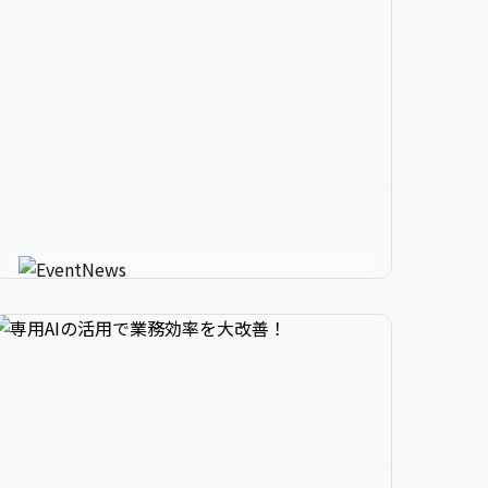


2

3

9

生成AIが進化させるイベント情


3

4

0

報メディア
AIが使う人にカスタマイズしたイベント情報を
教えてくれる新感覚サービス