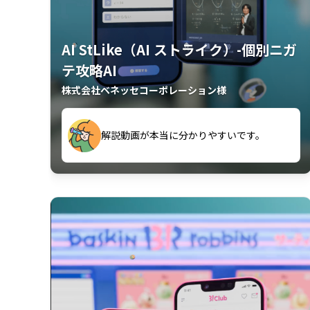
AI StLike（AI ストライク）-個別ニガ
テ攻略AI
株式会社ベネッセコーポレーション様
が、復習するのに非常に役立っている。
解説動画が本当に分かりやすいです。
古文漢文を主に使わせていただいている