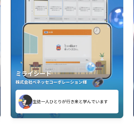
ミライシード
株式会社ベネッセコーポレーション様
す
生徒一人ひとりが行き来と学んでいます
い」「解くことが楽しい」を実感していま
教室中の児童生徒が「問題が解けてうれし