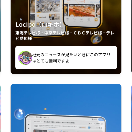
Locipo（ロキポ）
東海テレビ様・中京テレビ様・ＣＢＣテレビ様・テレ
ビ愛知様
外からも見れるの嬉しいポイント
いつも利用させていただいております！
中京テレビのおもしろ番組が視聴可能地域