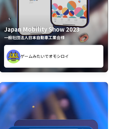
Japan Mobility Show 2023
一般社団法人日本自動車工業会様
久々のモーターショーがアプリでもっと楽
間も滞在してしまった
しめました
夢中で推しモビを探してビッグサイトで6時