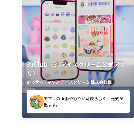
31Club（31アイスクリーム公式アプ
リ）
B-R サーティワン アイスクリーム 株式会社様
クラスごとに特典があるようなので使うの
出ます。
が楽しいです。
アプリの画面や彩りが可愛らしく、元気が