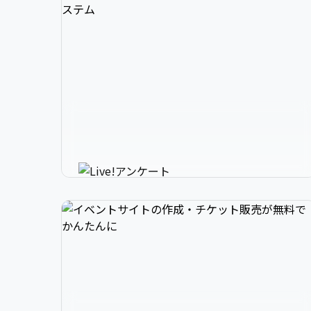
3

1

2

スマホで参加できるリアルタイ
4

2

3

ムアンケートシステム
イベントニュースは下記でお願いします