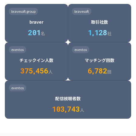
8

6

7

7

7

8

4

4

8

6

5

6

7

7

8

9

3

9

7

8

8

8

9

5

5

9

7

6

7

8

8

9

0

4

bravesoft group
bravesoft
0

8

9

9

9

0

6

6

0

8

7

8

9

9

0

1

5

braver
取引社数
1

9

0

0

0

1

7

7

1

9

8

9

0

0

1

2

6

2
0
1
1
,
1
2
8
8

2

0

9

0

1

1

2

3

7

名
社
9

3

1

0

1

2

2

3

4

8

2

1

4

8

5

4

0

4

2

1

2

3

3

4

5

9

3

2

5

9

6

5

eventos
eventos
1

5

3

2

3

4

4

5

6

0

4

3

6

0

7

6

チェックイン人数
マッチング回数
2

6

4

3

4

5

5

6

7

1

5

4

7

1

8

7

3
7
5
,
4
5
6
6
,
7
8
2
6

5

8

2

9

8

人
回
7

6

9

3

0

9

8

7

0

4

1

0

eventos
9

8

1

5

2

1

配信視聴者数
0

9

2

6

3

2

1
0
3
,
7
4
3
人