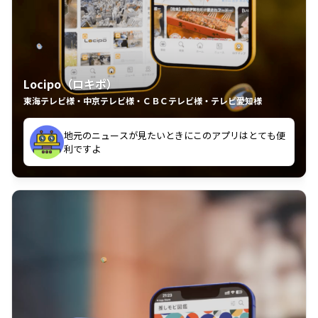
Locipo（ロキポ）
東海テレビ様・中京テレビ様・ＣＢＣテレビ様・テレビ愛知様
れるの嬉しいポイント
いつも利用させていただいております！
中京テレビのおもしろ番組が視聴可能地域外からも見