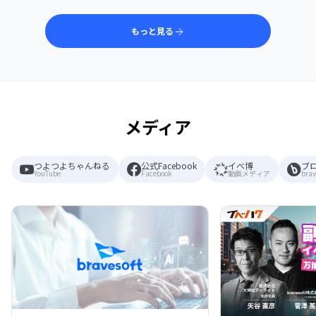
もっと見る
メディア
つよつよちゃんねる
公式Facebook
イベ博
ブ
YouTube
Facebook
動画メディア
brav