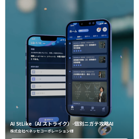
AI StLike（AI ストライク）-個別ニガテ攻略AI
株式会社ベネッセコーポレーション様