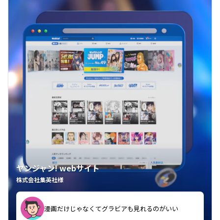
ヤンジャン! webサイト
株式会社集英社様
漫画だけじゃなくてグラビアも見れるのがいい
紙の雑誌買うより安くて助かる