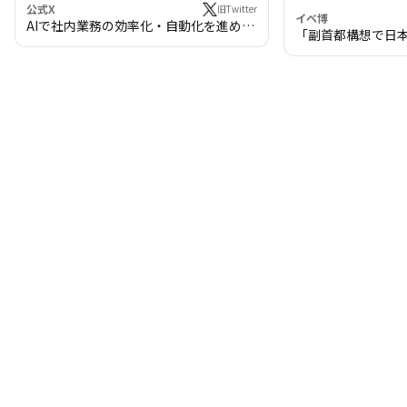
公式X
旧Twitter
イベ博
AIで社内業務の効率化・自動化を進めま
「副首都構想で日
せんか？
わる!? 万博・IR
の将来像」