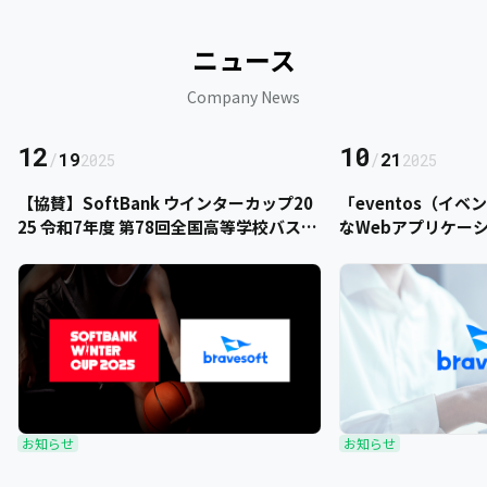
ニュース
Company News
12
10
/
19
/
21
2025
2025
【協賛】SoftBank ウインターカップ20
「eventos（イ
25 令和7年度 第78回全国高等学校バスケ
なWebアプリケー
ットボール選手権大会にbravesoftが協
をご提供いただきま
賛いたします
お知らせ
お知らせ