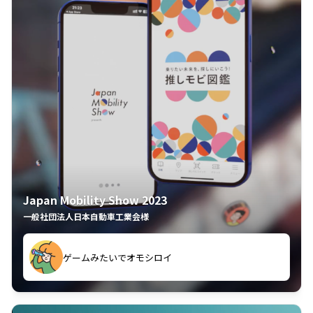
Japan Mobility Show 2023
一般社団法人日本自動車工業会様
ゲームみたいでオモシロイ
久々のモーターショーがアプリでもっと楽しめました