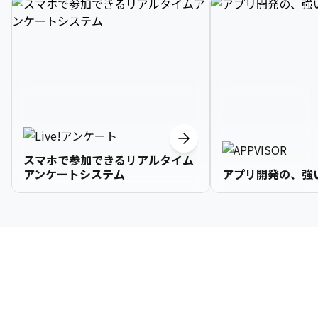
スマホで参加できるリアルタイム
アンケートシステム
アプリ開発の、強
3

1

2

2

2

3

9

4

2

3

3

3

4

0

企業情報
5

3

4

4

4

5

1

6

4

5

5

5

6

2

About Us
7

5

6

6

6

7

3
