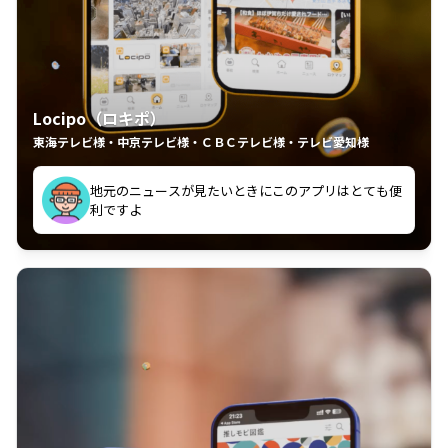
Locipo（ロキポ）
東海テレビ様・中京テレビ様・ＣＢＣテレビ様・テレビ愛知様
れるの嬉しいポイント
いつも利用させていただいております！
中京テレビのおもしろ番組が視聴可能地域外からも見