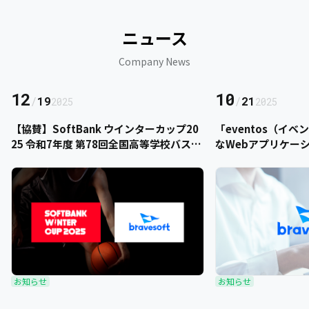
ニュース
Company News
12
10
/
19
/
21
2025
2025
【協賛】SoftBank ウインターカップ20
「eventos（イ
25 令和7年度 第78回全国高等学校バスケ
なWebアプリケー
ットボール選手権大会にbravesoftが協
をご提供いただきま
賛いたします
お知らせ
お知らせ