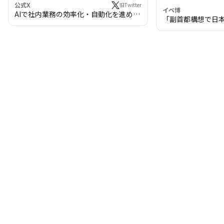
公式X
旧Twitter
イベ博
AIで社内業務の効率化・自動化を進めま
「副首都構想で日
せんか？
わる!? 万博・IR
の将来像」