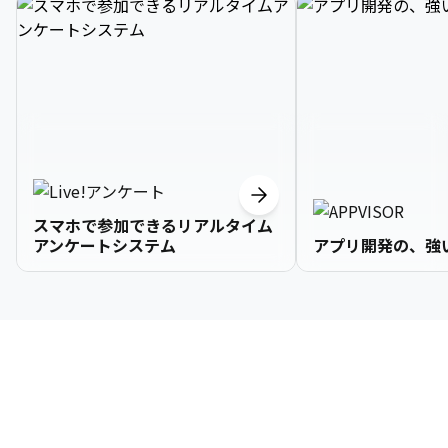
スマホで参加できるリアルタイム
アンケートシステム
アプリ開発の、強
3

1

2

2

2

3

9

4

2

3

3

3

4

0

企業情報
5

3

4

4

4

5

1

6

4

5

5

5

6

2

About Us
7

5

6

6

6

7

3
