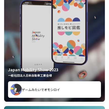
Japan Mobility Show 2023
一般社団法人日本自動車工業会様
ゲームみたいでオモシロイ
久々のモーターショーがアプリでもっと楽しめました