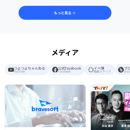
もっと見る
メディア
つよつよちゃんねる
公式Facebook
イベ博
ブ
YouTube
Facebook
動画メディア
brav