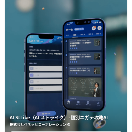
AI StLike（AI ストライク）-個別ニガテ攻略AI
株式会社ベネッセコーポレーション様