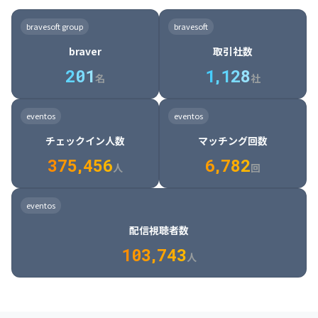
8

6

7

7

7

8

4

4

8

6

5

6

7

7

8

9

3

9

7

8

8

8

9

5

5

9

7

6

7

8

8

9

0

4

bravesoft group
bravesoft
0

8

9

9

9

0

6

6

0

8

7

8

9

9

0

1

5

braver
取引社数
1

9

0

0

0

1

7

7

1

9

8

9

0

0

1

2

6

2
0
1
1
,
1
2
8
8

2

0

9

0

1

1

2

3

7

名
社
9

3

1

0

1

2

2

3

4

8

2

1

4

8

5

4

0

4

2

1

2

3

3

4

5

9

3

2

5

9

6

5

eventos
eventos
1

5

3

2

3

4

4

5

6

0

4

3

6

0

7

6

チェックイン人数
マッチング回数
2

6

4

3

4

5

5

6

7

1

5

4

7

1

8

7

3
7
5
,
4
5
6
6
,
7
8
2
6

5

8

2

9

8

人
回
7

6

9

3

0

9

8

7

0

4

1

0

eventos
9

8

1

5

2

1

配信視聴者数
0

9

2

6

3

2

1
0
3
,
7
4
3
人