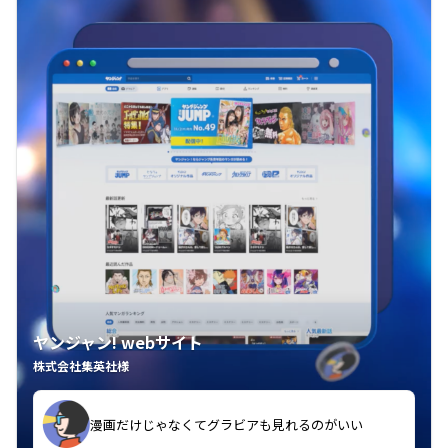
ヤンジャン! webサイト
株式会社集英社様
漫画だけじゃなくてグラビアも見れるのがいい
紙の雑誌買うより安くて助かる