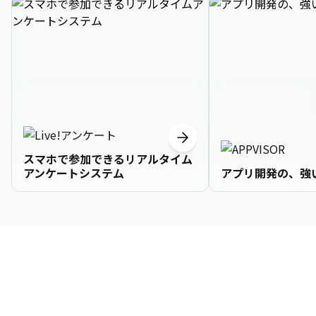
スマホで参加できるリアルタイム
アンケートシステム
アプリ開発の、強
3

1

2

2

2

3

9

4

2

3

3

3

4

0

企業情報
5

3

4

4

4

5

1

6

4

5

5

5

6

2

About Us
7

5

6

6

6

7

3
