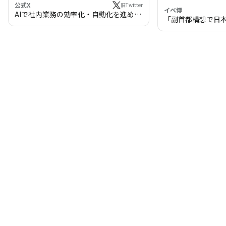
公式X
旧Twitter
イベ博
AIで社内業務の効率化・自動化を進めま
「副首都構想で日
せんか？
わる!? 万博・IR
の将来像」