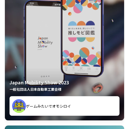
Japan Mobility Show 2023
一般社団法人日本自動車工業会様
ゲームみたいでオモシロイ
久々のモーターショーがアプリでもっと楽しめました