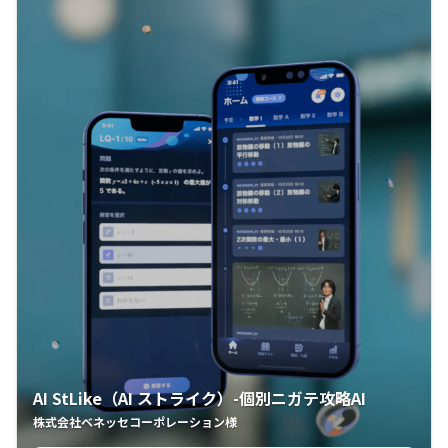
AI StLike（AI ストライク）-個別ニガテ攻略AI
株式会社ベネッセコーポレーション様