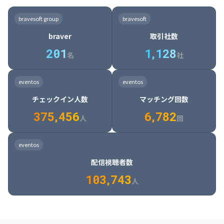
8

6

7

7

7

8

4

4

8

6

5

6

7

7

8

9

3

9

7

8

8

8

9

5

5

9

7

6

7

8

8

9

0

4

bravesoft group
bravesoft
0

8

9

9

9

0

6

6

0

8

7

8

9

9

0

1

5

braver
取引社数
1

9

0

0

0

1

7

7

1

9

8

9

0

0

1

2

6

2
0
1
1
,
1
2
8
8

2

0

9

0

1

1

2

3

7

名
社
9

3

1

0

1

2

2

3

4

8

2

1

4

8

5

4

0

4

2

1

2

3

3

4

5

9

3

2

5

9

6

5

eventos
eventos
1

5

3

2

3

4

4

5

6

0

4

3

6

0

7

6

チェックイン人数
マッチング回数
2

6

4

3

4

5

5

6

7

1

5

4

7

1

8

7

3
7
5
,
4
5
6
6
,
7
8
2
6

5

8

2

9

8

人
回
7

6

9

3

0

9

8

7

0

4

1

0

eventos
9

8

1

5

2

1

配信視聴者数
0

9

2

6

3

2

1
0
3
,
7
4
3
人