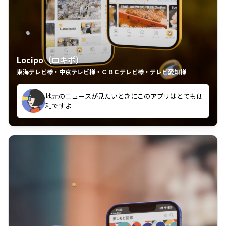
Locipo（ロキポ）
東海テレビ様・中京テレビ様・ＣＢＣテレビ様・テレビ愛知様
れるの嬉しいポイント
いつも利用させていただいております！
中京テレビのおもしろ番組が視聴可能地域外からも見