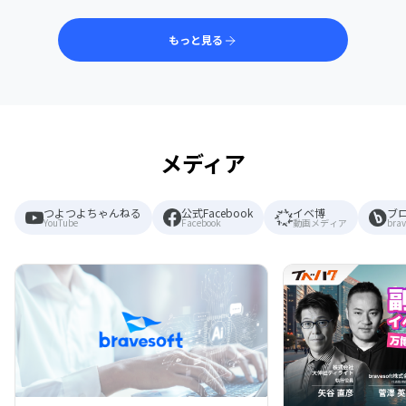
もっと見る
メディア
つよつよちゃんねる
公式Facebook
イベ博
ブ
YouTube
Facebook
動画メディア
brav