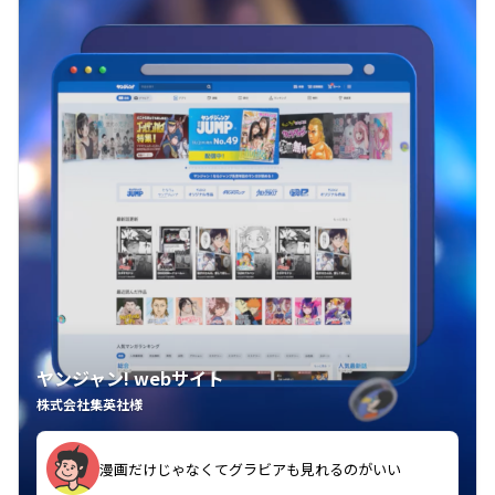
ヤンジャン! webサイト
株式会社集英社様
漫画だけじゃなくてグラビアも見れるのがいい
紙の雑誌買うより安くて助かる