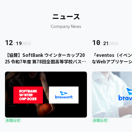
ニュース
Company News
12
10
/
19
/
21
2025
2025
【協賛】SoftBank ウインターカップ20
「eventos（イ
25 令和7年度 第78回全国高等学校バスケ
なWebアプリケー
ットボール選手権大会にbravesoftが協
をご提供いただきま
賛いたします
お知らせ
お知らせ