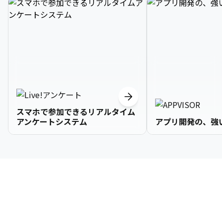
スマホで参加できるリアルタイム
アンケートシステム
アプリ開発の、強
3

1

2

2

2

3

9

4

2

3

3

3

4

0

企業情報
5

3

4

4

4

5

1

6

4

5

5

5

6

2

About Us
7

5

6

6

6

7

3
