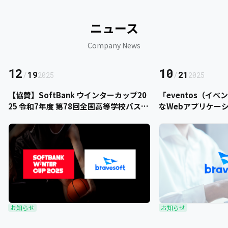
ニュース
Company News
12
10
/
19
/
21
2025
2025
【協賛】SoftBank ウインターカップ20
「eventos（イ
25 令和7年度 第78回全国高等学校バスケ
なWebアプリケー
ットボール選手権大会にbravesoftが協
をご提供いただきま
賛いたします
お知らせ
お知らせ