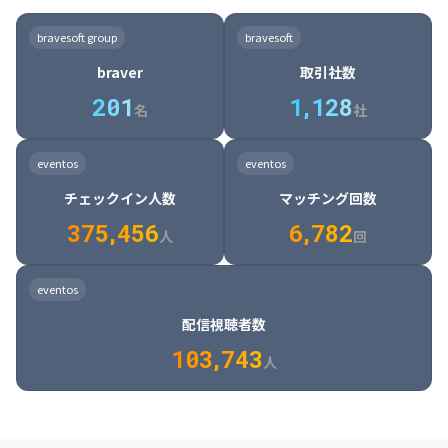
8

6

7

7

7

8

4

4

8

6

5

6

7

7

8

9

3

9

7

8

8

8

9

5

5

9

7

6

7

8

8

9

0

4

bravesoft group
bravesoft
0

8

9

9

9

0

6

6

0

8

7

8

9

9

0

1

5

braver
取引社数
1

9

0

0

0

1

7

7

1

9

8

9

0

0

1

2

6

2
0
1
1
,
1
2
8
8

2

0

9

0

1

1

2

3

7

名
社
9

3

1

0

1

2

2

3

4

8

2

1

4

8

5

4

0

4

2

1

2

3

3

4

5

9

3

2

5

9

6

5

eventos
eventos
1

5

3

2

3

4

4

5

6

0

4

3

6

0

7

6

チェックイン人数
マッチング回数
2

6

4

3

4

5

5

6

7

1

5

4

7

1

8

7

3
7
5
,
4
5
6
6
,
7
8
2
6

5

8

2

9

8

人
回
7

6

9

3

0

9

8

7

0

4

1

0

eventos
9

8

1

5

2

1

配信視聴者数
0

9

2

6

3

2

1
0
3
,
7
4
3
人