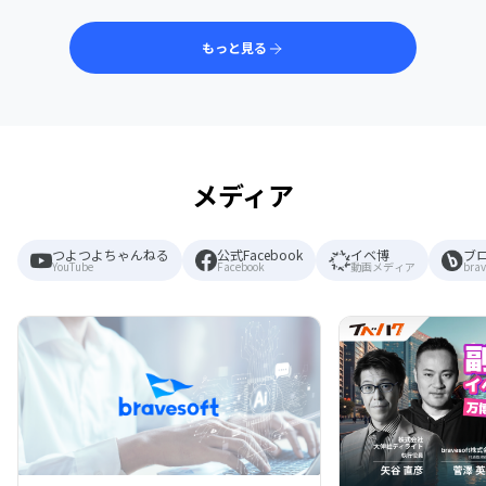
もっと見る
メディア
つよつよちゃんねる
公式Facebook
イベ博
ブ
YouTube
Facebook
動画メディア
brav