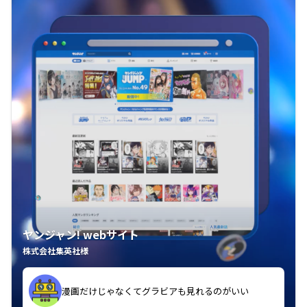
ヤンジャン! webサイト
株式会社集英社様
漫画だけじゃなくてグラビアも見れるのがいい
紙の雑誌買うより安くて助かる