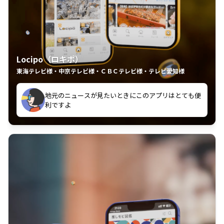
Locipo（ロキポ）
東海テレビ様・中京テレビ様・ＣＢＣテレビ様・テレビ愛知様
れるの嬉しいポイント
いつも利用させていただいております！
中京テレビのおもしろ番組が視聴可能地域外からも見