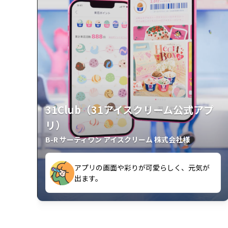
31Club（31アイスクリーム公式アプ
リ）
B-R サーティワン アイスクリーム 株式会社様
アプリの画面や彩りが可愛らしく、元気が
が楽しいです。
出ます。
クラスごとに特典があるようなので使うの