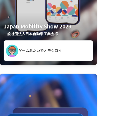
Japan Mobility Show 2023
一般社団法人日本自動車工業会様
久々のモーターショーがアプリでもっと楽
間も滞在してしまった
しめました
夢中で推しモビを探してビッグサイトで6時