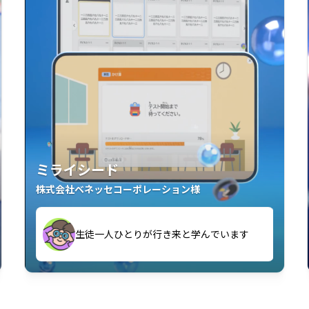
ミライシード
株式会社ベネッセコーポレーション様
す
生徒一人ひとりが行き来と学んでいます
い」「解くことが楽しい」を実感していま
教室中の児童生徒が「問題が解けてうれし