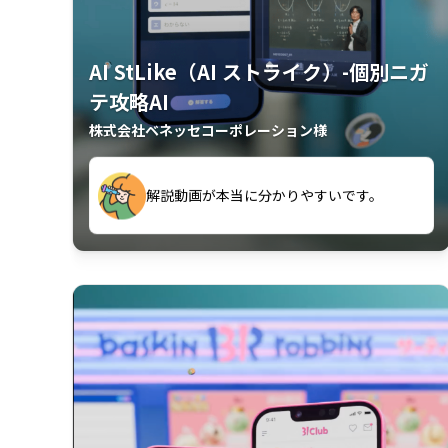
AI StLike（AI ストライク）-個別ニガ
テ攻略AI
株式会社ベネッセコーポレーション様
が、復習するのに非常に役立っている。
解説動画が本当に分かりやすいです。
古文漢文を主に使わせていただいている