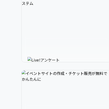
3

1

2

スマホで参加できるリアルタイ
4

2

3

ムアンケートシステム
イベントニュースは下記でお願いします