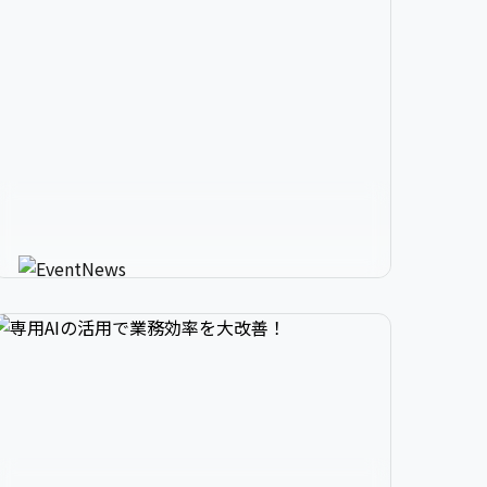


2

3

9

生成AIが進化させるイベント情


3

4

0

報メディア
AIが使う人にカスタマイズしたイベント情報を
教えてくれる新感覚サービス