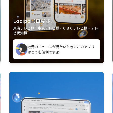
Locipo（ロキポ）
東海テレビ様・中京テレビ様・ＣＢＣテレビ様・テレ
ビ愛知様
外からも見れるの嬉しいポイント
いつも利用させていただいております！
中京テレビのおもしろ番組が視聴可能地域