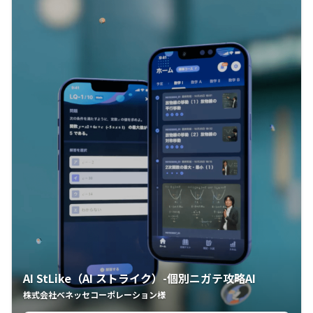
AI StLike（AI ストライク）-個別ニガテ攻略AI
株式会社ベネッセコーポレーション様