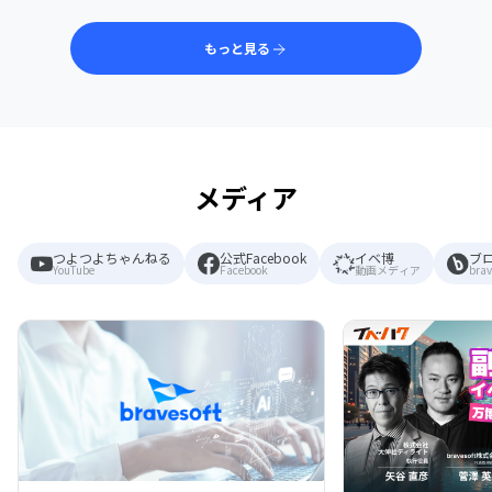
もっと見る
メディア
つよつよちゃんねる
公式Facebook
イベ博
ブ
YouTube
Facebook
動画メディア
brav