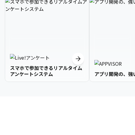
スマホで参加できるリアルタイム
アンケートシステム
アプリ開発の、強
3

1

2

2

2

3

9

4

2

3

3

3

4

0

企業情報
5

3

4

4

4

5

1

6

4

5

5

5

6

2

About Us
7

5

6

6

6

7

3
