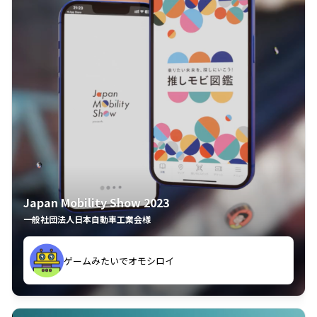
Japan Mobility Show 2023
一般社団法人日本自動車工業会様
ゲームみたいでオモシロイ
久々のモーターショーがアプリでもっと楽しめました