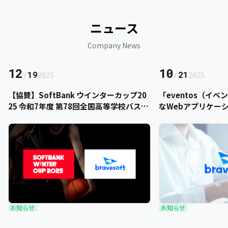
ニュース
Company News
12
10
/
19
/
21
2025
2025
【協賛】SoftBank ウインターカップ20
「eventos（イ
25 令和7年度 第78回全国高等学校バスケ
なWebアプリケー
ットボール選手権大会にbravesoftが協
をご提供いただきま
賛いたします
お知らせ
お知らせ