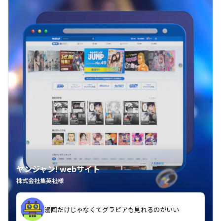
ヤンジャン! webサイト
株式会社集英社様
漫画だけじゃなくてグラビアも見れるのがいい
紙の雑誌買うより安くて助かる