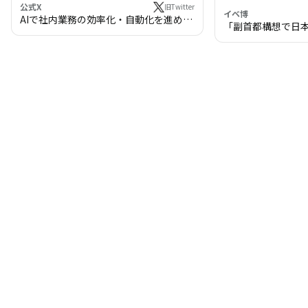
公式X
旧Twitter
イベ博
AIで社内業務の効率化・自動化を進めま
「副首都構想で日
せんか？
わる!? 万博・IR
の将来像」