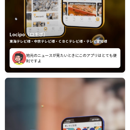
Locipo（ロキポ）
東海テレビ様・中京テレビ様・ＣＢＣテレビ様・テレビ愛知様
れるの嬉しいポイント
いつも利用させていただいております！
中京テレビのおもしろ番組が視聴可能地域外からも見