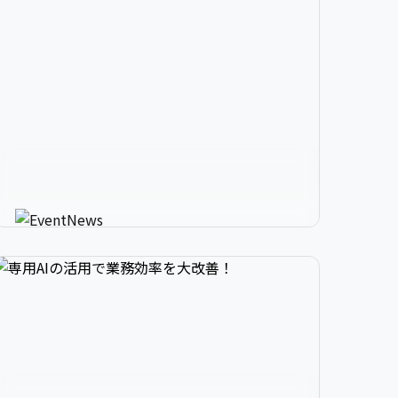


2

3

9

生成AIが進化させるイベント情


3

4

0

報メディア
AIが使う人にカスタマイズしたイベント情報を
教えてくれる新感覚サービス