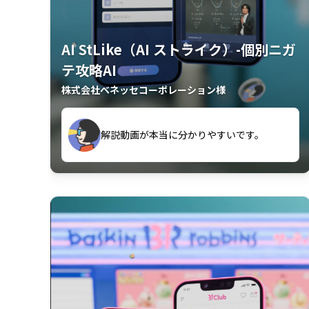
AI StLike（AI ストライク）-個別ニガ
テ攻略AI
株式会社ベネッセコーポレーション様
が、復習するのに非常に役立っている。
解説動画が本当に分かりやすいです。
古文漢文を主に使わせていただいている