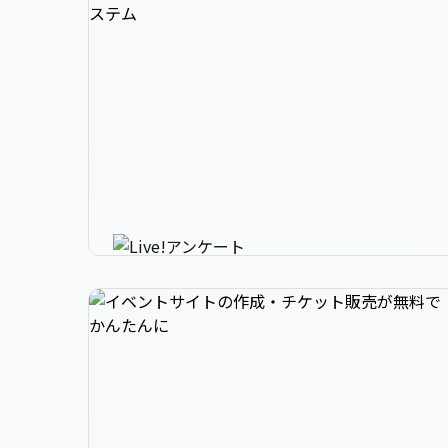
3

1

2

スマホで参加できるリアルタイ
4

2

3

ムアンケートシステム
イベントニュースは下記でお願いします