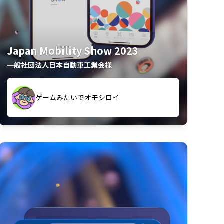
Japan Mobility Show 2023
一般社団法人日本自動車工業会様
久々のモーターショーがアプリでもっと楽
間も滞在してしまった
しめました
夢中で推しモビを探してビッグサイトで6時