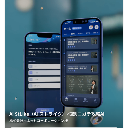
AI StLike（AI ストライク）-個別ニガテ攻略AI
株式会社ベネッセコーポレーション様