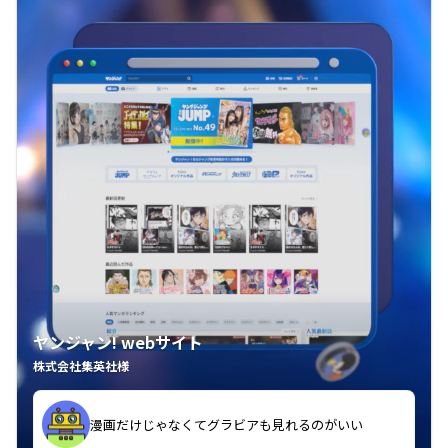
ヤンジャン! webサイト
株式会社集英社様
漫画だけじゃなくてグラビアも見れるのがいい
紙の雑誌買うより安くて助かる