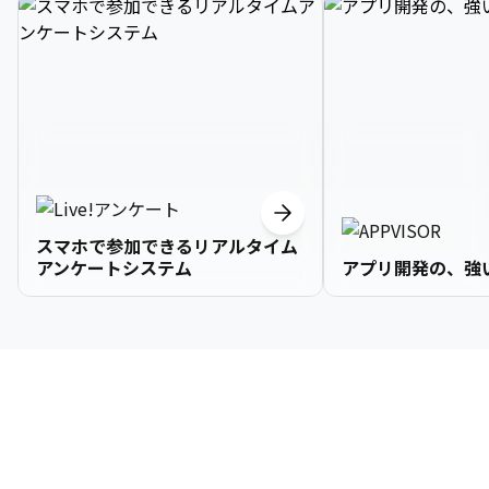
スマホで参加できるリアルタイム
アンケートシステム
アプリ開発の、強
3

1

2

2

2

3

9

4

2

3

3

3

4

0

企業情報
5

3

4

4

4

5

1

6

4

5

5

5

6

2

About Us
7

5

6

6

6

7

3
