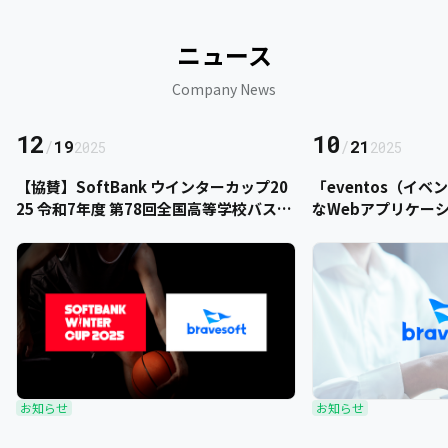
ニュース
Company News
12
10
/
19
/
21
2025
2025
【協賛】SoftBank ウインターカップ20
「eventos（イ
25 令和7年度 第78回全国高等学校バスケ
なWebアプリケー
ットボール選手権大会にbravesoftが協
をご提供いただきま
賛いたします
お知らせ
お知らせ