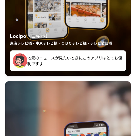
Locipo（ロキポ）
東海テレビ様・中京テレビ様・ＣＢＣテレビ様・テレビ愛知様
れるの嬉しいポイント
いつも利用させていただいております！
中京テレビのおもしろ番組が視聴可能地域外からも見