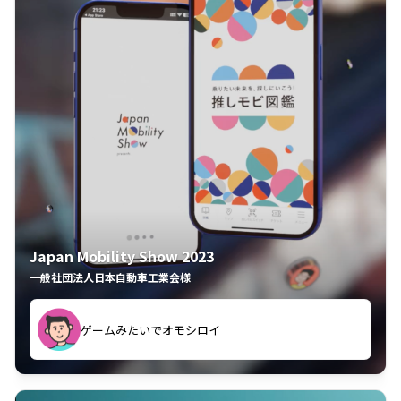
Japan Mobility Show 2023
一般社団法人日本自動車工業会様
ゲームみたいでオモシロイ
久々のモーターショーがアプリでもっと楽しめました