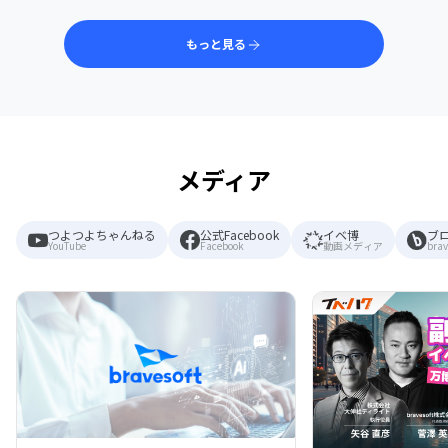
もっと見る
メディア
つよつよちゃんねる
公式Facebook
イベ博
ブ
YouTube
Facebook
動画メディア
brav