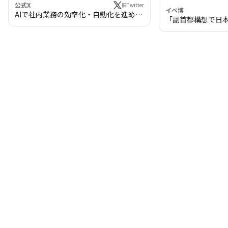
公式X
旧Twitter
イベ博
AIで社内業務の効率化・自動化を進めま
「副首都構想で日
せんか？
わる!? 万博・IR
の将来像」