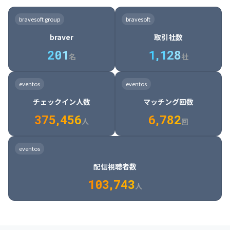
8

6

7

7

7

8

4

4

8

6

5

6

7

7

8

9

3

9

7

8

8

8

9

5

5

9

7

6

7

8

8

9

0

4

bravesoft group
bravesoft
0

8

9

9

9

0

6

6

0

8

7

8

9

9

0

1

5

braver
取引社数
1

9

0

0

0

1

7

7

1

9

8

9

0

0

1

2

6

2
0
1
1
,
1
2
8
8

2

0

9

0

1

1

2

3

7

名
社
9

3

1

0

1

2

2

3

4

8

2

1

4

8

5

4

0

4

2

1

2

3

3

4

5

9

3

2

5

9

6

5

eventos
eventos
1

5

3

2

3

4

4

5

6

0

4

3

6

0

7

6

チェックイン人数
マッチング回数
2

6

4

3

4

5

5

6

7

1

5

4

7

1

8

7

3
7
5
,
4
5
6
6
,
7
8
2
6

5

8

2

9

8

人
回
7

6

9

3

0

9

8

7

0

4

1

0

eventos
9

8

1

5

2

1

配信視聴者数
0

9

2

6

3

2

1
0
3
,
7
4
3
人