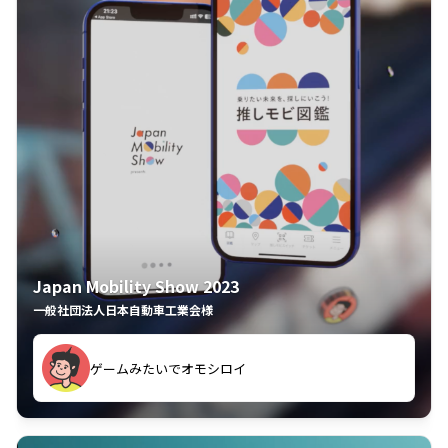
Japan Mobility Show 2023
一般社団法人日本自動車工業会様
ゲームみたいでオモシロイ
久々のモーターショーがアプリでもっと楽しめました