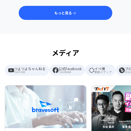
もっと見る
メディア
つよつよちゃんねる
公式Facebook
イベ博
ブ
YouTube
Facebook
動画メディア
brav