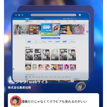
ヤンジャン! webサイト
株式会社集英社様
漫画だけじゃなくてグラビアも見れるのがいい
紙の雑誌買うより安くて助かる