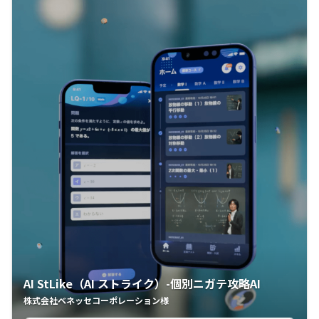
AI StLike（AI ストライク）-個別ニガテ攻略AI
株式会社ベネッセコーポレーション様