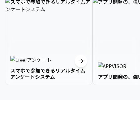
スマホで参加できるリアルタイム
アンケートシステム
アプリ開発の、強
3

1

2

2

2

3

9

4

2

3

3

3

4

0

企業情報
5

3

4

4

4

5

1

6

4

5

5

5

6

2

About Us
7

5

6

6

6

7

3
