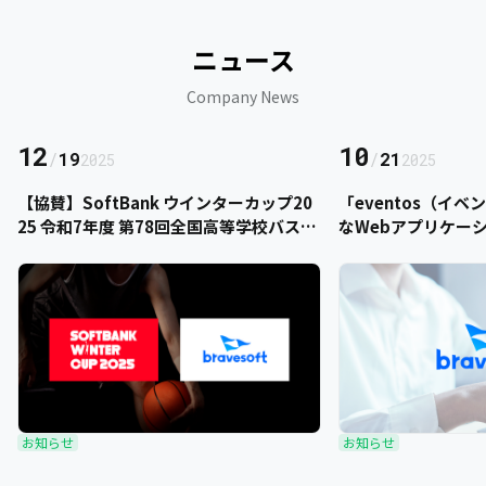
ニュース
Company News
12
10
/
19
/
21
2025
2025
【協賛】SoftBank ウインターカップ20
「eventos（イ
25 令和7年度 第78回全国高等学校バスケ
なWebアプリケー
ットボール選手権大会にbravesoftが協
をご提供いただきま
賛いたします
お知らせ
お知らせ