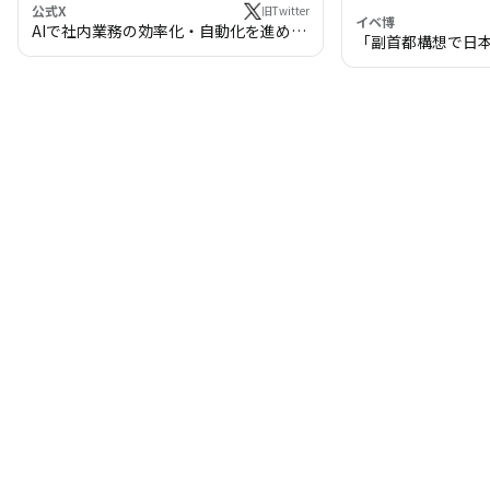
公式X
旧Twitter
イベ博
AIで社内業務の効率化・自動化を進めま
「副首都構想で日
せんか？
わる!? 万博・IR
の将来像」