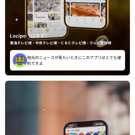
Locipo（ロキポ）
東海テレビ様・中京テレビ様・ＣＢＣテレビ様・テレビ愛知様
れるの嬉しいポイント
いつも利用させていただいております！
中京テレビのおもしろ番組が視聴可能地域外からも見