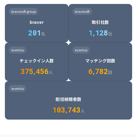
8

6

7

7

7

8

4

4

8

6

5

6

7

7

8

9

3

9

7

8

8

8

9

5

5

9

7

6

7

8

8

9

0

4

bravesoft group
bravesoft
0

8

9

9

9

0

6

6

0

8

7

8

9

9

0

1

5

braver
取引社数
1

9

0

0

0

1

7

7

1

9

8

9

0

0

1

2

6

2
0
1
1
,
1
2
8
8

2

0

9

0

1

1

2

3

7

名
社
9

3

1

0

1

2

2

3

4

8

2

1

4

8

5

4

0

4

2

1

2

3

3

4

5

9

3

2

5

9

6

5

eventos
eventos
1

5

3

2

3

4

4

5

6

0

4

3

6

0

7

6

チェックイン人数
マッチング回数
2

6

4

3

4

5

5

6

7

1

5

4

7

1

8

7

3
7
5
,
4
5
6
6
,
7
8
2
6

5

8

2

9

8

人
回
7

6

9

3

0

9

8

7

0

4

1

0

eventos
9

8

1

5

2

1

配信視聴者数
0

9

2

6

3

2

1
0
3
,
7
4
3
人