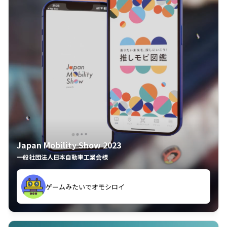
Japan Mobility Show 2023
一般社団法人日本自動車工業会様
ゲームみたいでオモシロイ
久々のモーターショーがアプリでもっと楽しめました