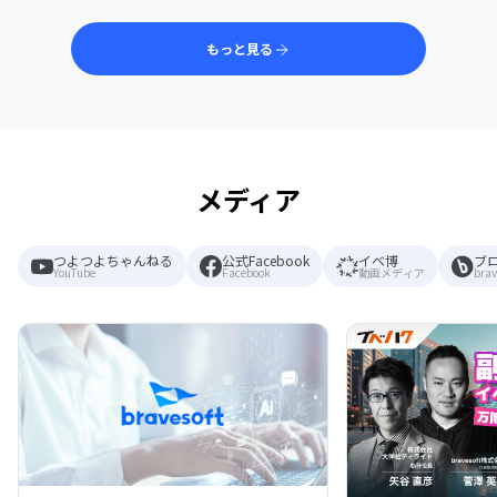
もっと見る
メディア
つよつよちゃんねる
公式Facebook
イベ博
ブ
YouTube
Facebook
動画メディア
brav