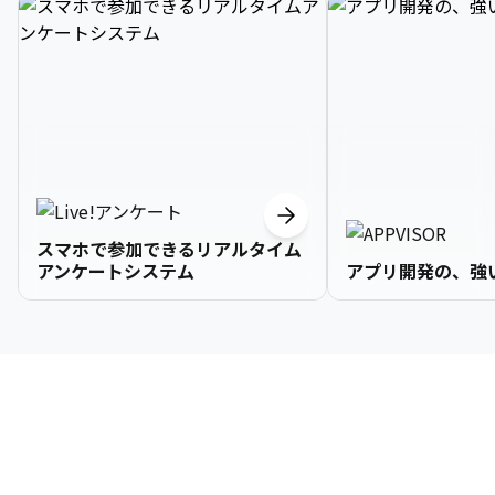
スマホで参加できるリアルタイム
アンケートシステム
アプリ開発の、強
3

1

2

2

2

3

9

4

2

3

3

3

4

0

企業情報
5

3

4

4

4

5

1

6

4

5

5

5

6

2

About Us
7

5

6

6

6

7

3
