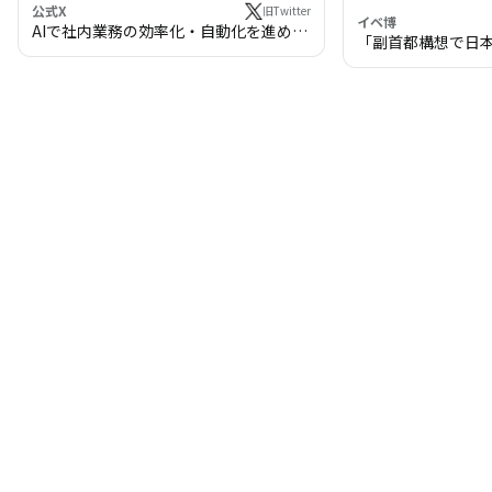
公式X
旧Twitter
イベ博
AIで社内業務の効率化・自動化を進めま
「副首都構想で日
せんか？
わる!? 万博・IR
の将来像」