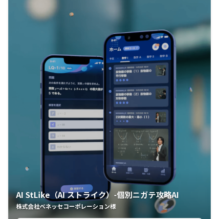
AI StLike（AI ストライク）-個別ニガテ攻略AI
株式会社ベネッセコーポレーション様