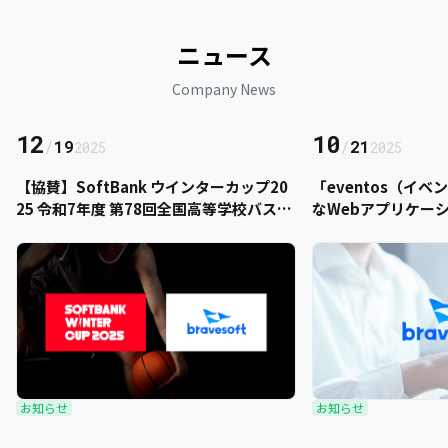
ニュース
Company News
12
10
/
19
/
21
2025
2025
【協賛】SoftBank ウインターカップ20
「eventos（イ
25 令和7年度 第78回全国高等学校バスケ
なWebアプリケー
ットボール選手権大会にbravesoftが協
をご提供いただきま
賛いたします
お知らせ
お知らせ