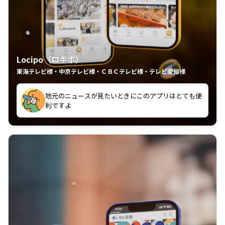
Locipo（ロキポ）
東海テレビ様・中京テレビ様・ＣＢＣテレビ様・テレビ愛知様
れるの嬉しいポイント
いつも利用させていただいております！
中京テレビのおもしろ番組が視聴可能地域外からも見