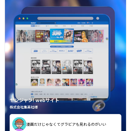
ヤンジャン! webサイト
株式会社集英社様
漫画だけじゃなくてグラビアも見れるのがいい
紙の雑誌買うより安くて助かる