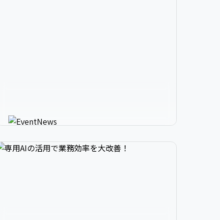


2

3

9

生成AIが進化させるイベント情


3

4

0

報メディア
AIが使う人にカスタマイズしたイベント情報を
教えてくれる新感覚サービス