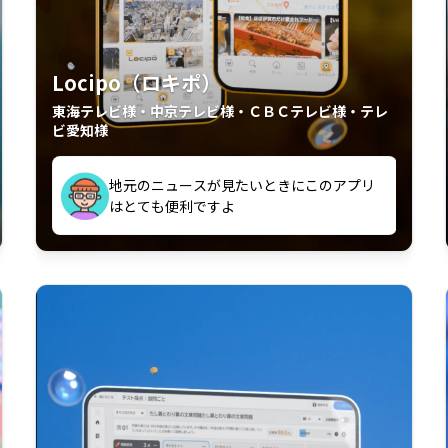
Locipo（ロキポ）
東海テレビ様・中京テレビ様・ＣＢＣテレビ様・テレ
ビ愛知様
外からも見れるの嬉しいポイント
いつも利用させていただいております！
中京テレビのおもしろ番組が視聴可能地域