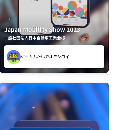
Japan Mobility Show 2023
一般社団法人日本自動車工業会様
久々のモーターショーがアプリでもっと楽
間も滞在してしまった
しめました
夢中で推しモビを探してビッグサイトで6時