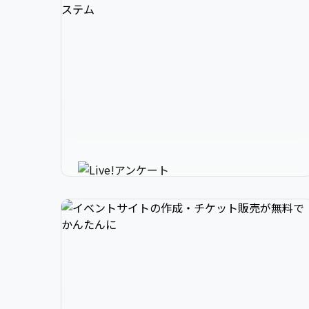
3

1

2

スマホで参加できるリアルタイ
4

2

3

ムアンケートシステム
イベントニュースは下記でお願いします