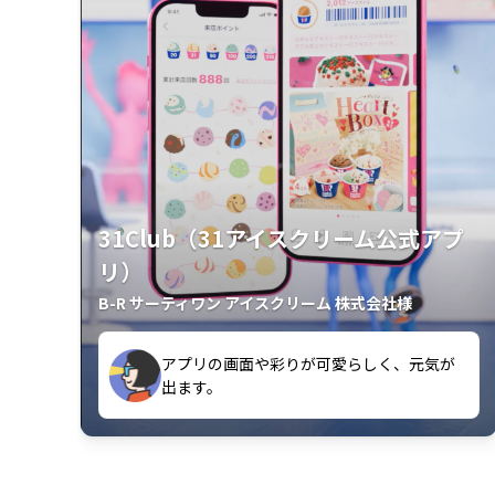
31Club（31アイスクリーム公式アプ
リ）
B-R サーティワン アイスクリーム 株式会社様
クラスごとに特典があるようなので使うの
出ます。
が楽しいです。
アプリの画面や彩りが可愛らしく、元気が