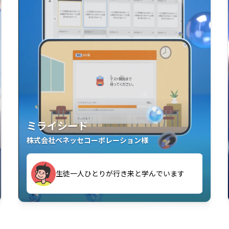
ミライシード
株式会社ベネッセコーポレーション様
す
生徒一人ひとりが行き来と学んでいます
い」「解くことが楽しい」を実感していま
教室中の児童生徒が「問題が解けてうれし