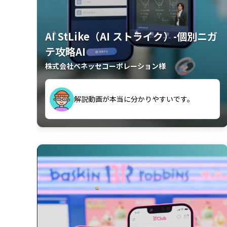
AI StLike（AI ストライク）-個別ニガ
テ攻略AI
株式会社ベネッセコーポレーション様
が、復習するのに非常に役立っている。
解説動画が本当に分かりやすいです。
古文漢文を主に使わせていただいている