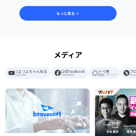
もっと見る
メディア
つよつよちゃんねる
公式Facebook
イベ博
ブ
YouTube
Facebook
動画メディア
brav