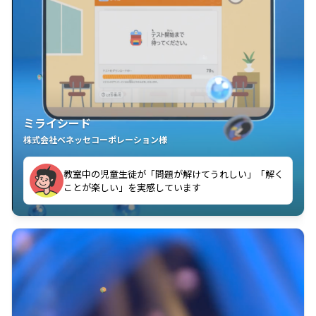
ミライシード
株式会社ベネッセコーポレーション様
児童生徒たちが自ら「学び合う」全員参加の授業が実
められるようになりました
現しました
児童一人ひとりが理解度に応じて楽しく問題をとき進