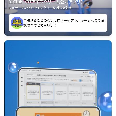
31Club（31アイスクリーム公式アプリ）
B-R サーティワン アイスクリーム 株式会社様
す。
普段見ることのないカロリーやアレルギー表示まで確
アイスマイルが溜まっていくのをみるのは楽しいで
認できてとてもいい！