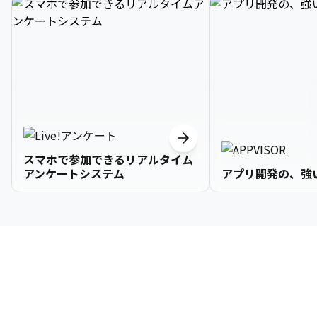
スマホで参加できるリアルタイム
アンケートシステム
アプリ開発の、強
3

1

2

2

2

3

9

4

2

3

3

3

4

0

企業情報
5

3

4

4

4

5

1

6

4

5

5

5

6

2

About Us
7

5

6

6

6

7

3
