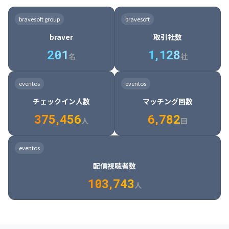
8

6

7

7

7

8

4

4

8

6

5

6

7

7

8

9

3

9

7

8

8

8

9

5

5

9

7

6

7

8

8

9

0

4

bravesoft group
bravesoft
0

8

9

9

9

0

6

6

0

8

7

8

9

9

0

1

5

braver
取引社数
1

9

0

0

0

1

7

7

1

9

8

9

0

0

1

2

6

2
0
1
1
,
1
2
8
8

2

0

9

0

1

1

2

3

7

名
社
9

3

1

0

1

2

2

3

4

8

2

1

4

8

5

4

0

4

2

1

2

3

3

4

5

9

3

2

5

9

6

5

eventos
eventos
1

5

3

2

3

4

4

5

6

0

4

3

6

0

7

6

チェックイン人数
マッチング回数
2

6

4

3

4

5

5

6

7

1

5

4

7

1

8

7

3
7
5
,
4
5
6
6
,
7
8
2
6

5

8

2

9

8

人
回
7

6

9

3

0

9

8

7

0

4

1

0

eventos
9

8

1

5

2

1

配信視聴者数
0

9

2

6

3

2

1
0
3
,
7
4
3
人