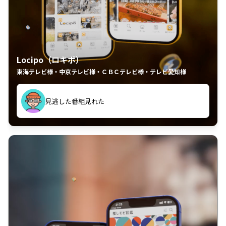
Locipo（ロキポ）
東海テレビ様・中京テレビ様・ＣＢＣテレビ様・テレビ愛知様
面白い もっと配信番組増やして欲しい
見逃した番組見れた