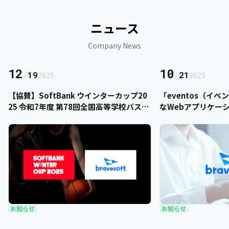
ニュース
Company News
12
10
/
19
/
21
2025
2025
【協賛】SoftBank ウインターカップ20
「eventos（イ
25 令和7年度 第78回全国高等学校バスケ
なWebアプリケー
ットボール選手権大会にbravesoftが協
をご提供いただきま
賛いたします
お知らせ
お知らせ