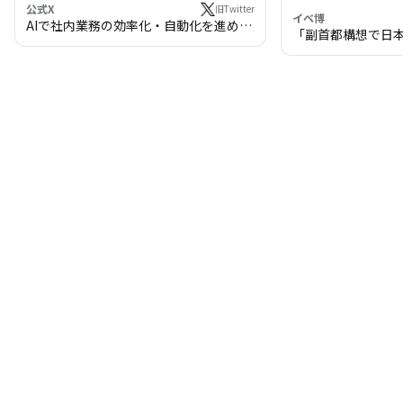
公式X
旧Twitter
イベ博
AIで社内業務の効率化・自動化を進めま
「副首都構想で日
せんか？
わる!? 万博・IR
の将来像」