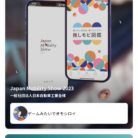
Japan Mobility Show 2023
一般社団法人日本自動車工業会様
ゲームみたいでオモシロイ
久々のモーターショーがアプリでもっと楽しめました