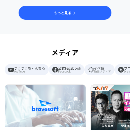
もっと見る
メディア
つよつよちゃんねる
公式Facebook
イベ博
ブ
YouTube
Facebook
動画メディア
brav