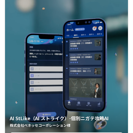
AI StLike（AI ストライク）-個別ニガテ攻略AI
株式会社ベネッセコーポレーション様