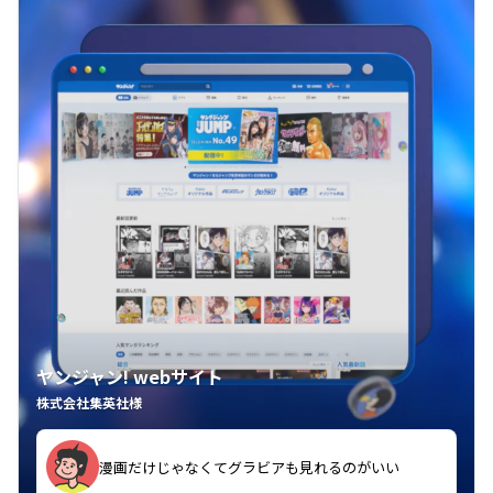
ヤンジャン! webサイト
株式会社集英社様
漫画だけじゃなくてグラビアも見れるのがいい
紙の雑誌買うより安くて助かる