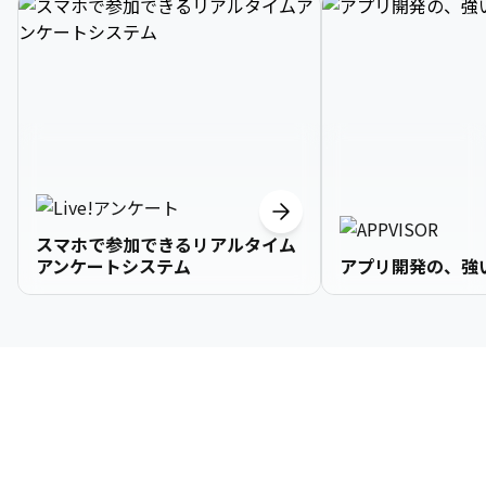
スマホで参加できるリアルタイム
アンケートシステム
アプリ開発の、強
3

1

2

2

2

3

9

4

2

3

3

3

4

0

企業情報
5

3

4

4

4

5

1

6

4

5

5

5

6

2

About Us
7

5

6

6

6

7

3
