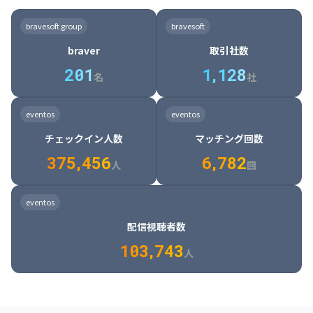
8

6

7

7

7

8

4

4

8

6

5

6

7

7

8

9

3

9

7

8

8

8

9

5

5

9

7

6

7

8

8

9

0

4

bravesoft group
bravesoft
0

8

9

9

9

0

6

6

0

8

7

8

9

9

0

1

5

braver
取引社数
1

9

0

0

0

1

7

7

1

9

8

9

0

0

1

2

6

2
0
1
1
,
1
2
8
8

2

0

9

0

1

1

2

3

7

名
社
9

3

1

0

1

2

2

3

4

8

2

1

4

8

5

4

0

4

2

1

2

3

3

4

5

9

3

2

5

9

6

5

eventos
eventos
1

5

3

2

3

4

4

5

6

0

4

3

6

0

7

6

チェックイン人数
マッチング回数
2

6

4

3

4

5

5

6

7

1

5

4

7

1

8

7

3
7
5
,
4
5
6
6
,
7
8
2
6

5

8

2

9

8

人
回
7

6

9

3

0

9

8

7

0

4

1

0

eventos
9

8

1

5

2

1

配信視聴者数
0

9

2

6

3

2

1
0
3
,
7
4
3
人