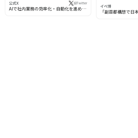
公式X
旧Twitter
イベ博
AIで社内業務の効率化・自動化を進めま
「副首都構想で日
せんか？
わる!? 万博・IR
の将来像」