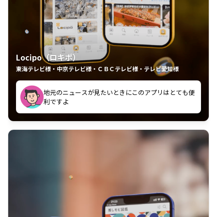
Locipo（ロキポ）
東海テレビ様・中京テレビ様・ＣＢＣテレビ様・テレビ愛知様
れるの嬉しいポイント
いつも利用させていただいております！
中京テレビのおもしろ番組が視聴可能地域外からも見