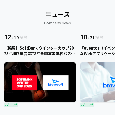
ニュース
Company News
12
10
/
19
/
21
2025
2025
【協賛】SoftBank ウインターカップ20
「eventos（イ
25 令和7年度 第78回全国高等学校バスケ
なWebアプリケー
ットボール選手権大会にbravesoftが協
をご提供いただきま
賛いたします
お知らせ
お知らせ