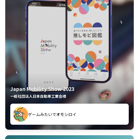
Japan Mobility Show 2023
一般社団法人日本自動車工業会様
夢中で推しモビを探してビッグサイトで6時間も滞在してしまった