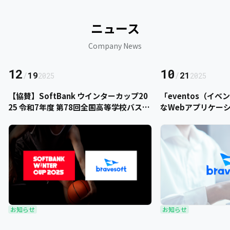
ニュース
Company News
12
10
/
19
/
21
2025
2025
【協賛】SoftBank ウインターカップ20
「eventos（イ
25 令和7年度 第78回全国高等学校バスケ
なWebアプリケー
ットボール選手権大会にbravesoftが協
をご提供いただきま
賛いたします
お知らせ
お知らせ