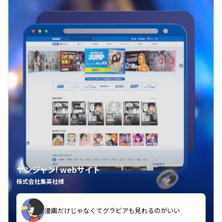
ヤンジャン! webサイト
株式会社集英社様
漫画だけじゃなくてグラビアも見れるのがいい
紙の雑誌買うより安くて助かる