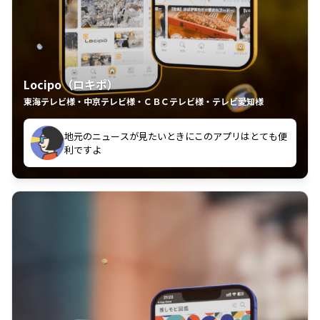
Locipo（ロキポ）
東海テレビ様・中京テレビ様・ＣＢＣテレビ様・テレビ愛知様
れるの嬉しいポイント
いつも利用させていただいております！
中京テレビのおもしろ番組が視聴可能地域外からも見