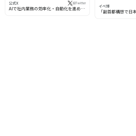
公式X
旧Twitter
イベ博
AIで社内業務の効率化・自動化を進めま
「副首都構想で日
せんか？
わる!? 万博・IR
の将来像」