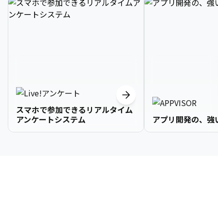
スマホで参加できるリアルタイム
アンケートシステム
アプリ開発の、強
3

1

2

2

2

3

9

4

2

3

3

3

4

0

企業情報
5

3

4

4

4

5

1

6

4

5

5

5

6

2

About Us
7

5

6

6

6

7

3
