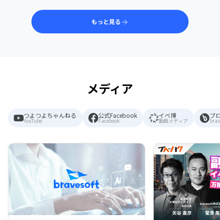
もっと見る
メディア
つよつよちゃんねる
公式Facebook
イベ博
ブ
YouTube
Facebook
動画メディア
brav