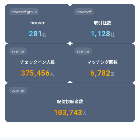
8

6

7

7

7

8

4

4

8

6

5

6

7

7

8

9

3

9

7

8

8

8

9

5

5

9

7

6

7

8

8

9

0

4

bravesoft group
bravesoft
0

8

9

9

9

0

6

6

0

8

7

8

9

9

0

1

5

braver
取引社数
1

9

0

0

0

1

7

7

1

9

8

9

0

0

1

2

6

2
0
1
1
,
1
2
8
8

2

0

9

0

1

1

2

3

7

名
社
9

3

1

0

1

2

2

3

4

8

2

1

4

8

5

4

0

4

2

1

2

3

3

4

5

9

3

2

5

9

6

5

eventos
eventos
1

5

3

2

3

4

4

5

6

0

4

3

6

0

7

6

チェックイン人数
マッチング回数
2

6

4

3

4

5

5

6

7

1

5

4

7

1

8

7

3
7
5
,
4
5
6
6
,
7
8
2
6

5

8

2

9

8

人
回
7

6

9

3

0

9

8

7

0

4

1

0

eventos
9

8

1

5

2

1

配信視聴者数
0

9

2

6

3

2

1
0
3
,
7
4
3
人