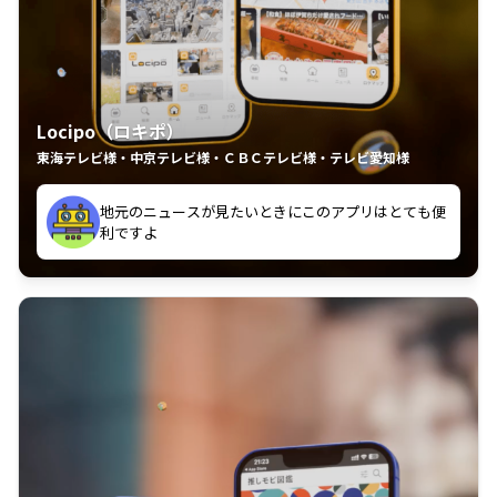
Locipo（ロキポ）
東海テレビ様・中京テレビ様・ＣＢＣテレビ様・テレビ愛知様
れるの嬉しいポイント
いつも利用させていただいております！
中京テレビのおもしろ番組が視聴可能地域外からも見