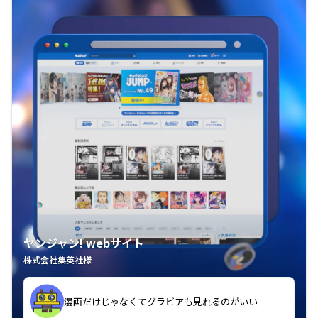
ヤンジャン! webサイト
株式会社集英社様
漫画だけじゃなくてグラビアも見れるのがいい
紙の雑誌買うより安くて助かる