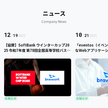
ニュース
Company News
12
10
/
19
/
21
2025
2025
【協賛】SoftBank ウインターカップ20
「eventos（イ
25 令和7年度 第78回全国高等学校バスケ
なWebアプリケー
ットボール選手権大会にbravesoftが協
をご提供いただきま
賛いたします
お知らせ
お知らせ