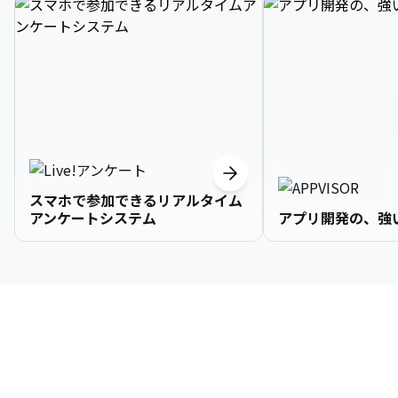
スマホで参加できるリアルタイム
アンケートシステム
アプリ開発の、強
3

1

2

2

2

3

9

4

2

3

3

3

4

0

企業情報
5

3

4

4

4

5

1

6

4

5

5

5

6

2

About Us
7

5

6

6

6

7

3
