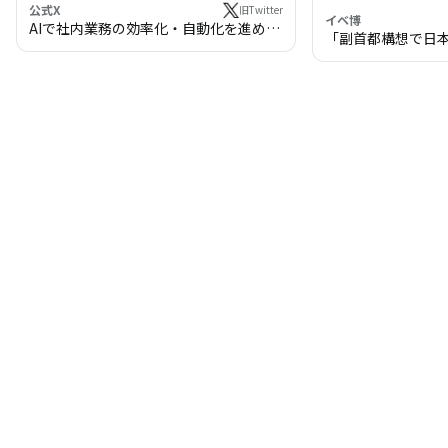
公式X
旧Twitter
イベ博
AIで社内業務の効率化・自動化を進めま
「副首都構想で日
せんか？
わる!? 万博・IR
の将来像」