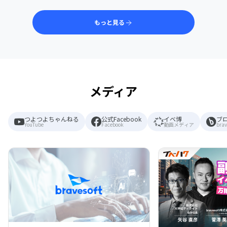
もっと見る
メディア
つよつよちゃんねる
公式Facebook
イベ博
ブ
YouTube
Facebook
動画メディア
brav