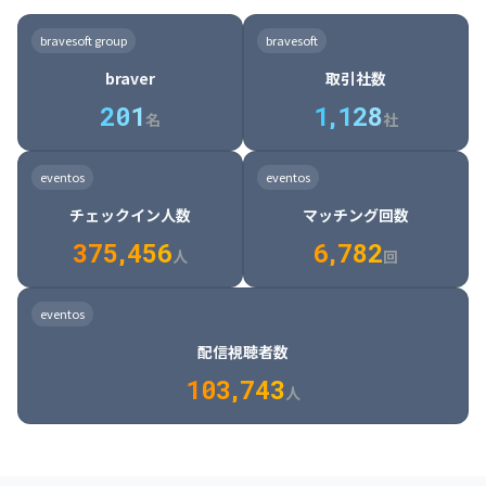
8

6

7

7

7

8

4

4

8

6

5

6

7

7

8

9

3

9

7

8

8

8

9

5

5

9

7

6

7

8

8

9

0

4

bravesoft group
bravesoft
0

8

9

9

9

0

6

6

0

8

7

8

9

9

0

1

5

braver
取引社数
1

9

0

0

0

1

7

7

1

9

8

9

0

0

1

2

6

2
0
1
1
,
1
2
8
8

2

0

9

0

1

1

2

3

7

名
社
9

3

1

0

1

2

2

3

4

8

2

1

4

8

5

4

0

4

2

1

2

3

3

4

5

9

3

2

5

9

6

5

eventos
eventos
1

5

3

2

3

4

4

5

6

0

4

3

6

0

7

6

チェックイン人数
マッチング回数
2

6

4

3

4

5

5

6

7

1

5

4

7

1

8

7

3
7
5
,
4
5
6
6
,
7
8
2
6

5

8

2

9

8

人
回
7

6

9

3

0

9

8

7

0

4

1

0

eventos
9

8

1

5

2

1

配信視聴者数
0

9

2

6

3

2

1
0
3
,
7
4
3
人