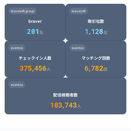
8

6

7

7

7

8

4

4

8

6

5

6

7

7

8

9

3

9

7

8

8

8

9

5

5

9

7

6

7

8

8

9

0

4

bravesoft group
bravesoft
0

8

9

9

9

0

6

6

0

8

7

8

9

9

0

1

5

braver
取引社数
1

9

0

0

0

1

7

7

1

9

8

9

0

0

1

2

6

2
0
1
1
,
1
2
8
8

2

0

9

0

1

1

2

3

7

名
社
9

3

1

0

1

2

2

3

4

8

2

1

4

8

5

4

0

4

2

1

2

3

3

4

5

9

3

2

5

9

6

5

eventos
eventos
1

5

3

2

3

4

4

5

6

0

4

3

6

0

7

6

チェックイン人数
マッチング回数
2

6

4

3

4

5

5

6

7

1

5

4

7

1

8

7

3
7
5
,
4
5
6
6
,
7
8
2
6

5

8

2

9

8

人
回
7

6

9

3

0

9

8

7

0

4

1

0

eventos
9

8

1

5

2

1

配信視聴者数
0

9

2

6

3

2

1
0
3
,
7
4
3
人