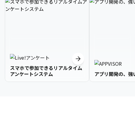
スマホで参加できるリアルタイム
アンケートシステム
アプリ開発の、強
3

1

2

2

2

3

9

4

2

3

3

3

4

0

企業情報
5

3

4

4

4

5

1

6

4

5

5

5

6

2

About Us
7

5

6

6

6

7

3
