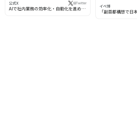
公式X
旧Twitter
イベ博
AIで社内業務の効率化・自動化を進めま
「副首都構想で日
せんか？
わる!? 万博・IR
の将来像」