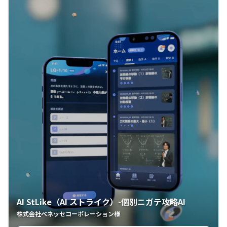
AI StLike（AI ストライク）-個別ニガテ攻略AI
株式会社ベネッセコーポレーション様