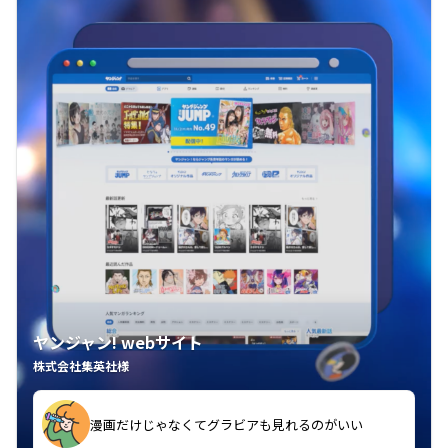
ヤンジャン! webサイト
株式会社集英社様
漫画だけじゃなくてグラビアも見れるのがいい
紙の雑誌買うより安くて助かる