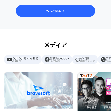
もっと見る
メディア
つよつよちゃんねる
公式Facebook
イベ博
ブ
YouTube
Facebook
動画メディア
brav