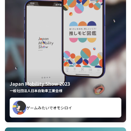
Japan Mobility Show 2023
一般社団法人日本自動車工業会様
ゲームみたいでオモシロイ
久々のモーターショーがアプリでもっと楽しめました