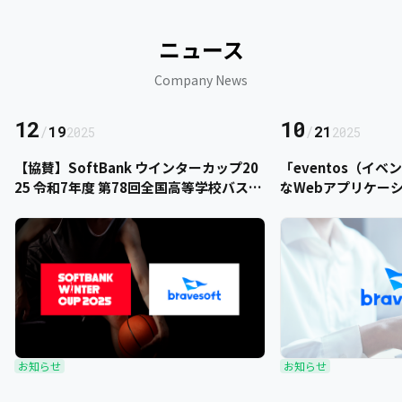
ニュース
Company News
12
10
/
19
/
21
2025
2025
【協賛】SoftBank ウインターカップ20
「eventos（イ
25 令和7年度 第78回全国高等学校バスケ
なWebアプリケー
ットボール選手権大会にbravesoftが協
をご提供いただきま
賛いたします
お知らせ
お知らせ