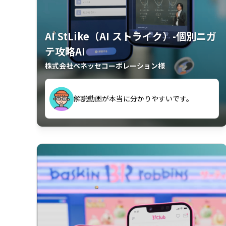
AI StLike（AI ストライク）-個別ニガ
テ攻略AI
株式会社ベネッセコーポレーション様
が、復習するのに非常に役立っている。
解説動画が本当に分かりやすいです。
古文漢文を主に使わせていただいている