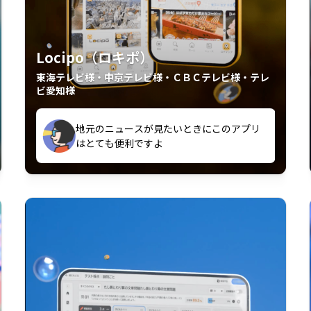
Locipo（ロキポ）
東海テレビ様・中京テレビ様・ＣＢＣテレビ様・テレ
ビ愛知様
外からも見れるの嬉しいポイント
いつも利用させていただいております！
中京テレビのおもしろ番組が視聴可能地域