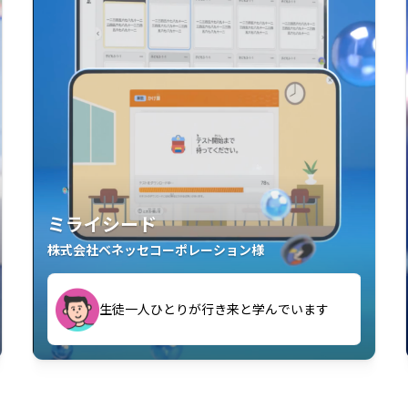
ミライシード
株式会社ベネッセコーポレーション様
す
生徒一人ひとりが行き来と学んでいます
い」「解くことが楽しい」を実感していま
教室中の児童生徒が「問題が解けてうれし