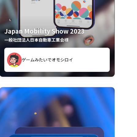
Japan Mobility Show 2023
一般社団法人日本自動車工業会様
久々のモーターショーがアプリでもっと楽
間も滞在してしまった
しめました
夢中で推しモビを探してビッグサイトで6時