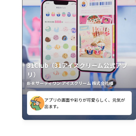
31Club（31アイスクリーム公式アプ
リ）
B-R サーティワン アイスクリーム 株式会社様
アプリの画面や彩りが可愛らしく、元気が
が楽しいです。
出ます。
クラスごとに特典があるようなので使うの