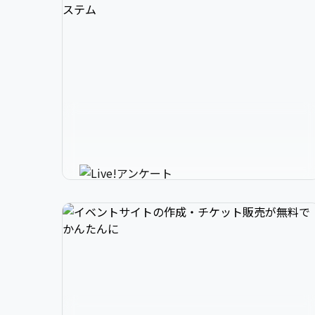
3

1

2

スマホで参加できるリアルタイ
4

2

3

ムアンケートシステム
イベントニュースは下記でお願いします