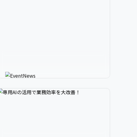


2

3

9

生成AIが進化させるイベント情


3

4

0

報メディア
AIが使う人にカスタマイズしたイベント情報を
教えてくれる新感覚サービス