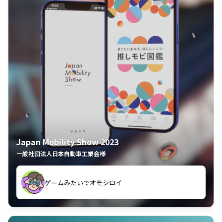
Japan Mobility Show 2023
一般社団法人日本自動車工業会様
ゲームみたいでオモシロイ
久々のモーターショーがアプリでもっと楽しめました