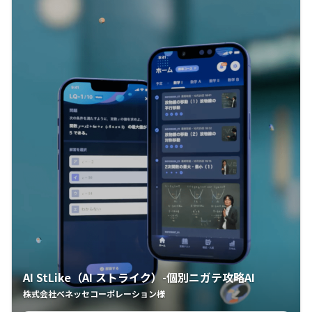
AI StLike（AI ストライク）-個別ニガテ攻略AI
株式会社ベネッセコーポレーション様