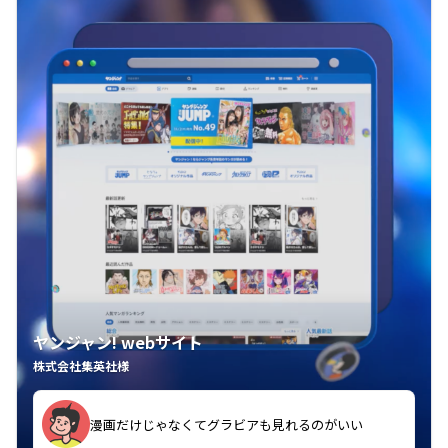
ヤンジャン! webサイト
株式会社集英社様
漫画だけじゃなくてグラビアも見れるのがいい
紙の雑誌買うより安くて助かる