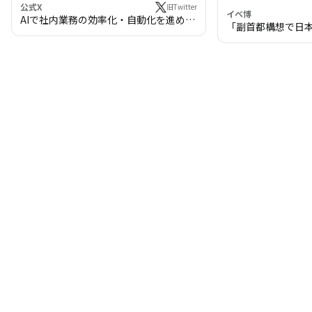
公式X
旧Twitter
イベ博
AIで社内業務の効率化・自動化を進めま
「副首都構想で日
せんか？
わる!? 万博・IR
の将来像」