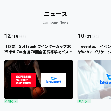
ニュース
Company News
12
10
/
19
/
21
2025
2025
【協賛】SoftBank ウインターカップ20
「eventos（イ
25 令和7年度 第78回全国高等学校バスケ
なWebアプリケー
ットボール選手権大会にbravesoftが協
をご提供いただきま
賛いたします
お知らせ
お知らせ