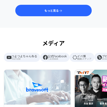
もっと見る
メディア
つよつよちゃんねる
公式Facebook
イベ博
ブ
YouTube
Facebook
動画メディア
brav