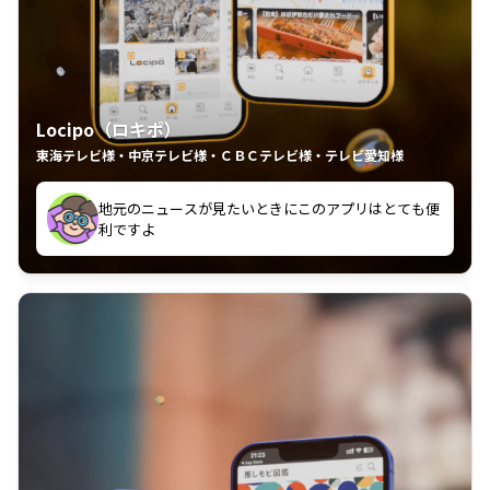
Locipo（ロキポ）
東海テレビ様・中京テレビ様・ＣＢＣテレビ様・テレビ愛知様
れるの嬉しいポイント
いつも利用させていただいております！
中京テレビのおもしろ番組が視聴可能地域外からも見