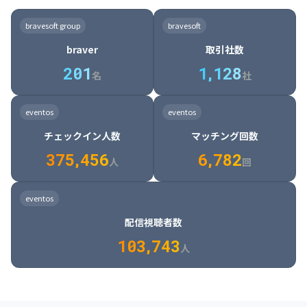
8

6

7

7

7

8

4

4

8

6

5

6

7

7

8

9

3

9

7

8

8

8

9

5

5

9

7

6

7

8

8

9

0

4

bravesoft group
bravesoft
0

8

9

9

9

0

6

6

0

8

7

8

9

9

0

1

5

braver
取引社数
1

9

0

0

0

1

7

7

1

9

8

9

0

0

1

2

6

2
0
1
1
,
1
2
8
8

2

0

9

0

1

1

2

3

7

名
社
9

3

1

0

1

2

2

3

4

8

2

1

4

8

5

4

0

4

2

1

2

3

3

4

5

9

3

2

5

9

6

5

eventos
eventos
1

5

3

2

3

4

4

5

6

0

4

3

6

0

7

6

チェックイン人数
マッチング回数
2

6

4

3

4

5

5

6

7

1

5

4

7

1

8

7

3
7
5
,
4
5
6
6
,
7
8
2
6

5

8

2

9

8

人
回
7

6

9

3

0

9

8

7

0

4

1

0

eventos
9

8

1

5

2

1

配信視聴者数
0

9

2

6

3

2

1
0
3
,
7
4
3
人