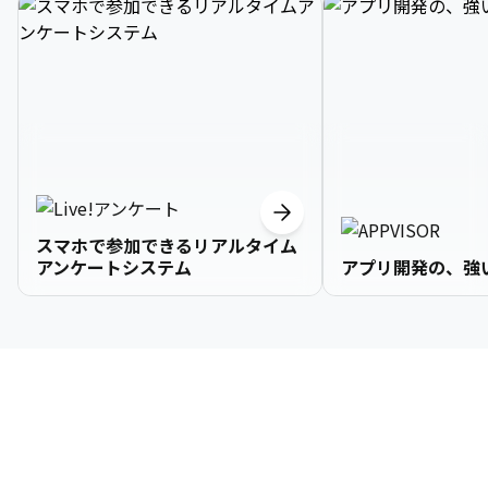
スマホで参加できるリアルタイム
アンケートシステム
アプリ開発の、強
3

1

2

2

2

3

9

4

2

3

3

3

4

0

企業情報
5

3

4

4

4

5

1

6

4

5

5

5

6

2

About Us
7

5

6

6

6

7

3
