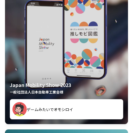
Japan Mobility Show 2023
一般社団法人日本自動車工業会様
ゲームみたいでオモシロイ
久々のモーターショーがアプリでもっと楽しめました