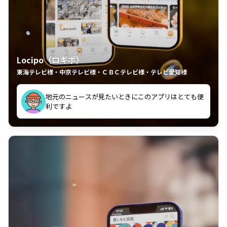
Locipo（ロキポ）
東海テレビ様・中京テレビ様・ＣＢＣテレビ様・テレビ愛知様
れるの嬉しいポイント
いつも利用させていただいております！
中京テレビのおもしろ番組が視聴可能地域外からも見