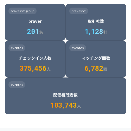
8

6

7

7

7

8

4

4

8

6

5

6

7

7

8

9

3

9

7

8

8

8

9

5

5

9

7

6

7

8

8

9

0

4

bravesoft group
bravesoft
0

8

9

9

9

0

6

6

0

8

7

8

9

9

0

1

5

braver
取引社数
1

9

0

0

0

1

7

7

1

9

8

9

0

0

1

2

6

2
0
1
1
,
1
2
8
8

2

0

9

0

1

1

2

3

7

名
社
9

3

1

0

1

2

2

3

4

8

2

1

4

8

5

4

0

4

2

1

2

3

3

4

5

9

3

2

5

9

6

5

eventos
eventos
1

5

3

2

3

4

4

5

6

0

4

3

6

0

7

6

チェックイン人数
マッチング回数
2

6

4

3

4

5

5

6

7

1

5

4

7

1

8

7

3
7
5
,
4
5
6
6
,
7
8
2
6

5

8

2

9

8

人
回
7

6

9

3

0

9

8

7

0

4

1

0

eventos
9

8

1

5

2

1

配信視聴者数
0

9

2

6

3

2

1
0
3
,
7
4
3
人