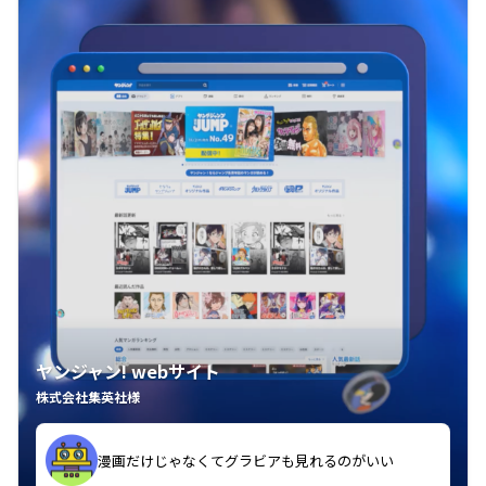
ヤンジャン! webサイト
株式会社集英社様
漫画だけじゃなくてグラビアも見れるのがいい
紙の雑誌買うより安くて助かる