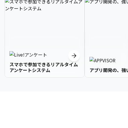
スマホで参加できるリアルタイム
アンケートシステム
アプリ開発の、強
3

1

2

2

2

3

9

4

2

3

3

3

4

0

企業情報
5

3

4

4

4

5

1

6

4

5

5

5

6

2

About Us
7

5

6

6

6

7

3
