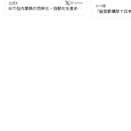
公式X
旧Twitter
イベ博
AIで社内業務の効率化・自動化を進めま
「副首都構想で日
せんか？
わる!? 万博・IR
の将来像」