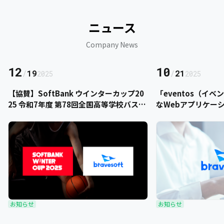
ニュース
Company News
12
10
/
19
/
21
2025
2025
【協賛】SoftBank ウインターカップ20
「eventos（イ
25 令和7年度 第78回全国高等学校バスケ
なWebアプリケー
ットボール選手権大会にbravesoftが協
をご提供いただきま
賛いたします
お知らせ
お知らせ