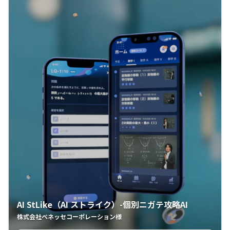
AI StLike（AI ストライク）-個別ニガテ攻略AI
株式会社ベネッセコーポレーション様