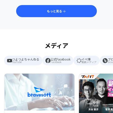
もっと見る
メディア
つよつよちゃんねる
公式Facebook
イベ博
ブ
YouTube
Facebook
動画メディア
brav