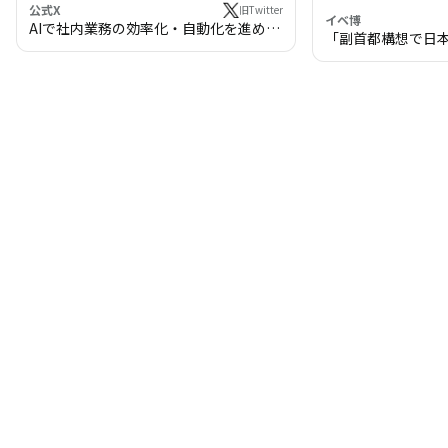
公式X
旧Twitter
イベ博
AIで社内業務の効率化・自動化を進めま
「副首都構想で日
せんか？
わる!? 万博・IR
の将来像」