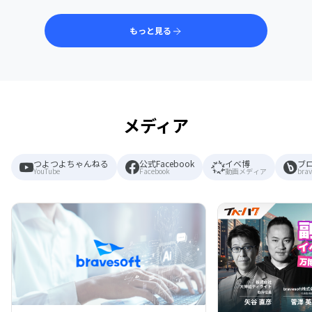
もっと見る
メディア
つよつよちゃんねる
公式Facebook
イベ博
ブ
YouTube
Facebook
動画メディア
brav