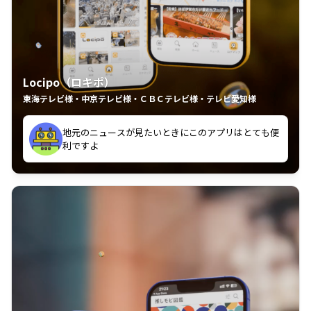
Locipo（ロキポ）
東海テレビ様・中京テレビ様・ＣＢＣテレビ様・テレビ愛知様
れるの嬉しいポイント
いつも利用させていただいております！
中京テレビのおもしろ番組が視聴可能地域外からも見