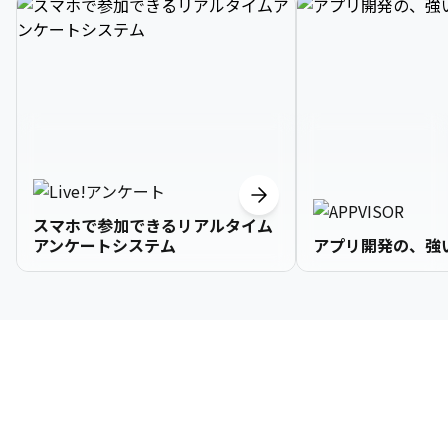
スマホで参加できるリアルタイム
アンケートシステム
アプリ開発の、強
3

1

2

2

2

3

9

4

2

3

3

3

4

0

企業情報
5

3

4

4

4

5

1

6

4

5

5

5

6

2

About Us
7

5

6

6

6

7

3
