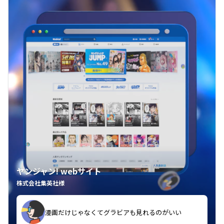
ヤンジャン! webサイト
株式会社集英社様
漫画だけじゃなくてグラビアも見れるのがいい
紙の雑誌買うより安くて助かる