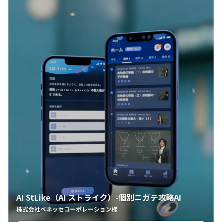
AI StLike（AI ストライク）-個別ニガテ攻略AI
株式会社ベネッセコーポレーション様