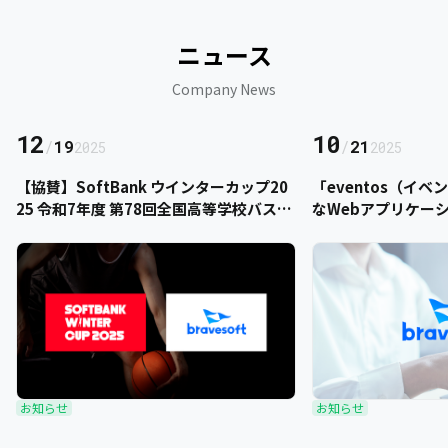
ニュース
Company News
12
10
/
19
/
21
2025
2025
【協賛】SoftBank ウインターカップ20
「eventos（イ
25 令和7年度 第78回全国高等学校バスケ
なWebアプリケー
ットボール選手権大会にbravesoftが協
をご提供いただきま
賛いたします
お知らせ
お知らせ