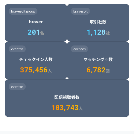
8

6

7

7

7

8

4

4

8

6

5

6

7

7

8

9

3

9

7

8

8

8

9

5

5

9

7

6

7

8

8

9

0

4

bravesoft group
bravesoft
0

8

9

9

9

0

6

6

0

8

7

8

9

9

0

1

5

braver
取引社数
1

9

0

0

0

1

7

7

1

9

8

9

0

0

1

2

6

2
0
1
1
,
1
2
8
8

2

0

9

0

1

1

2

3

7

名
社
9

3

1

0

1

2

2

3

4

8

2

1

4

8

5

4

0

4

2

1

2

3

3

4

5

9

3

2

5

9

6

5

eventos
eventos
1

5

3

2

3

4

4

5

6

0

4

3

6

0

7

6

チェックイン人数
マッチング回数
2

6

4

3

4

5

5

6

7

1

5

4

7

1

8

7

3
7
5
,
4
5
6
6
,
7
8
2
6

5

8

2

9

8

人
回
7

6

9

3

0

9

8

7

0

4

1

0

eventos
9

8

1

5

2

1

配信視聴者数
0

9

2

6

3

2

1
0
3
,
7
4
3
人