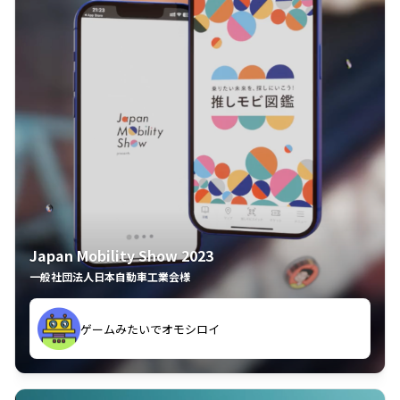
Japan Mobility Show 2023
一般社団法人日本自動車工業会様
ゲームみたいでオモシロイ
久々のモーターショーがアプリでもっと楽しめました