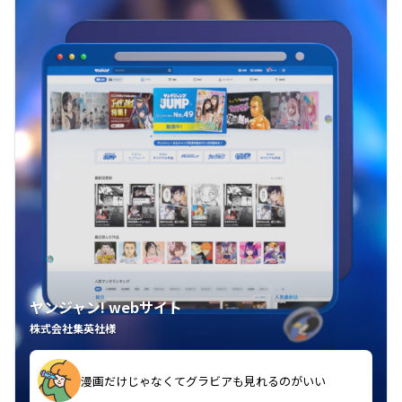
ヤンジャン! webサイト
株式会社集英社様
漫画だけじゃなくてグラビアも見れるのがいい
紙の雑誌買うより安くて助かる