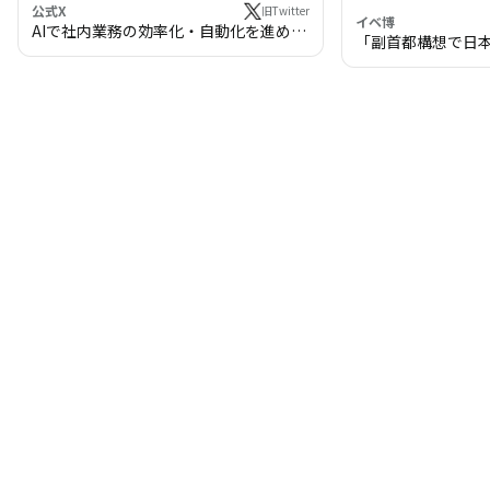
公式X
旧Twitter
イベ博
AIで社内業務の効率化・自動化を進めま
「副首都構想で日
せんか？
わる!? 万博・IR
の将来像」