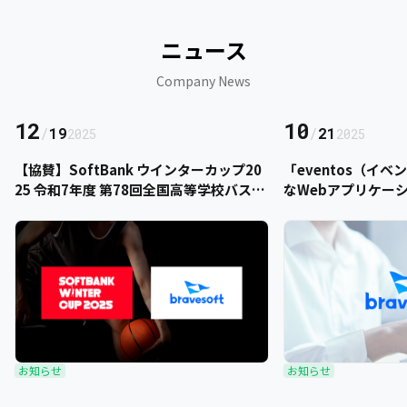
ニュース
Company News
12
10
/
19
/
21
2025
2025
【協賛】SoftBank ウインターカップ20
「eventos（イ
25 令和7年度 第78回全国高等学校バスケ
なWebアプリケー
ットボール選手権大会にbravesoftが協
をご提供いただきま
賛いたします
お知らせ
お知らせ