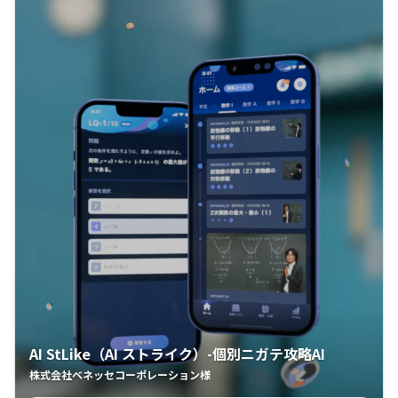
AI StLike（AI ストライク）-個別ニガテ攻略AI
株式会社ベネッセコーポレーション様