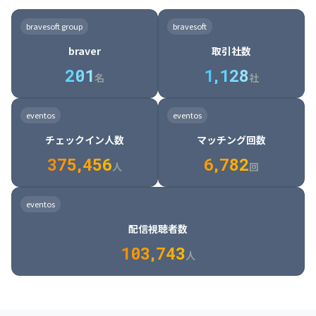
8

6

7

7

7

8

4

4

8

6

5

6

7

7

8

9

3

9

7

8

8

8

9

5

5

9

7

6

7

8

8

9

0

4

bravesoft group
bravesoft
0

8

9

9

9

0

6

6

0

8

7

8

9

9

0

1

5

braver
取引社数
1

9

0

0

0

1

7

7

1

9

8

9

0

0

1

2

6

2
0
1
1
,
1
2
8
8

2

0

9

0

1

1

2

3

7

名
社
9

3

1

0

1

2

2

3

4

8

2

1

4

8

5

4

0

4

2

1

2

3

3

4

5

9

3

2

5

9

6

5

eventos
eventos
1

5

3

2

3

4

4

5

6

0

4

3

6

0

7

6

チェックイン人数
マッチング回数
2

6

4

3

4

5

5

6

7

1

5

4

7

1

8

7

3
7
5
,
4
5
6
6
,
7
8
2
6

5

8

2

9

8

人
回
7

6

9

3

0

9

8

7

0

4

1

0

eventos
9

8

1

5

2

1

配信視聴者数
0

9

2

6

3

2

1
0
3
,
7
4
3
人