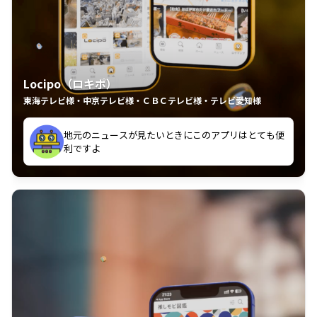
Locipo（ロキポ）
東海テレビ様・中京テレビ様・ＣＢＣテレビ様・テレビ愛知様
れるの嬉しいポイント
いつも利用させていただいております！
中京テレビのおもしろ番組が視聴可能地域外からも見