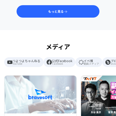
もっと見る
メディア
つよつよちゃんねる
公式Facebook
イベ博
ブ
YouTube
Facebook
動画メディア
brav