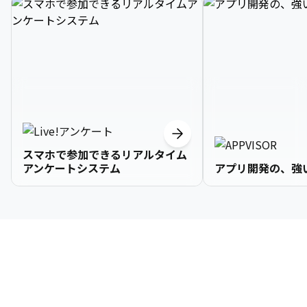
スマホで参加できるリアルタイム
アンケートシステム
アプリ開発の、強
3

1

2

2

2

3

9

4

2

3

3

3

4

0

企業情報
5

3

4

4

4

5

1

6

4

5

5

5

6

2

About Us
7

5

6

6

6

7

3
