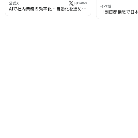
公式X
旧Twitter
イベ博
AIで社内業務の効率化・自動化を進めま
「副首都構想で日
せんか？
わる!? 万博・IR
の将来像」