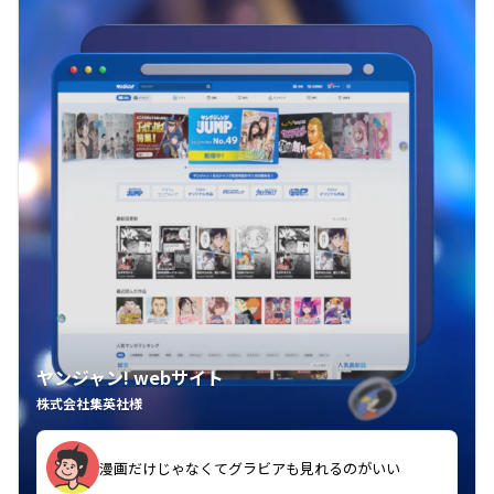
ヤンジャン! webサイト
株式会社集英社様
漫画だけじゃなくてグラビアも見れるのがいい
紙の雑誌買うより安くて助かる