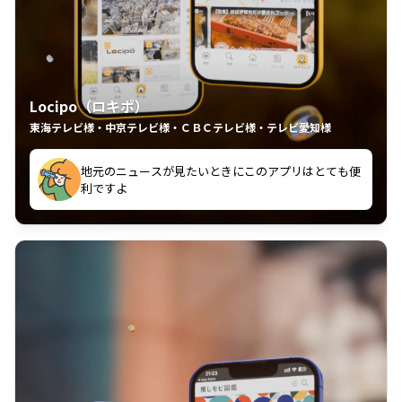
Locipo（ロキポ）
東海テレビ様・中京テレビ様・ＣＢＣテレビ様・テレビ愛知様
れるの嬉しいポイント
いつも利用させていただいております！
中京テレビのおもしろ番組が視聴可能地域外からも見