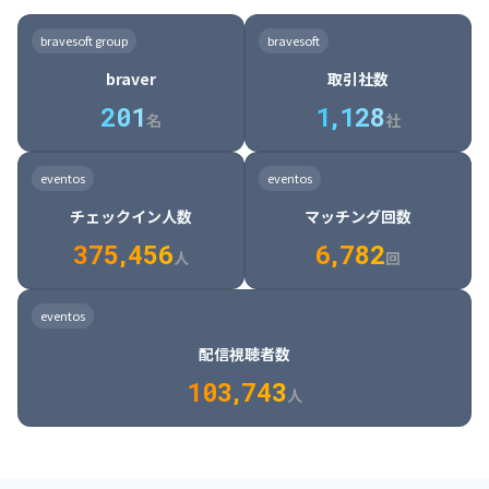
8

6

7

7

7

8

4

4

8

6

5

6

7

7

8

9

3

9

7

8

8

8

9

5

5

9

7

6

7

8

8

9

0

4

bravesoft group
bravesoft
0

8

9

9

9

0

6

6

0

8

7

8

9

9

0

1

5

braver
取引社数
1

9

0

0

0

1

7

7

1

9

8

9

0

0

1

2

6

2
0
1
1
,
1
2
8
8

2

0

9

0

1

1

2

3

7

名
社
9

3

1

0

1

2

2

3

4

8

2

1

4

8

5

4

0

4

2

1

2

3

3

4

5

9

3

2

5

9

6

5

eventos
eventos
1

5

3

2

3

4

4

5

6

0

4

3

6

0

7

6

チェックイン人数
マッチング回数
2

6

4

3

4

5

5

6

7

1

5

4

7

1

8

7

3
7
5
,
4
5
6
6
,
7
8
2
6

5

8

2

9

8

人
回
7

6

9

3

0

9

8

7

0

4

1

0

eventos
9

8

1

5

2

1

配信視聴者数
0

9

2

6

3

2

1
0
3
,
7
4
3
人