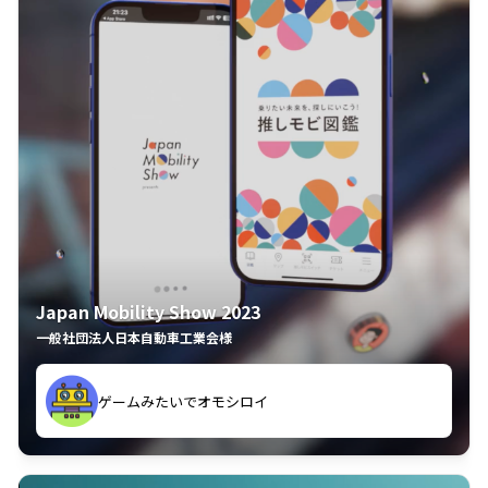
Japan Mobility Show 2023
一般社団法人日本自動車工業会様
ゲームみたいでオモシロイ
久々のモーターショーがアプリでもっと楽しめました