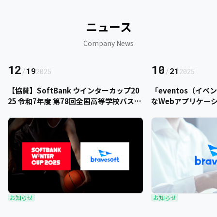
ニュース
Company News
12
10
/
19
/
21
2025
2025
【協賛】SoftBank ウインターカップ20
「eventos（イ
25 令和7年度 第78回全国高等学校バスケ
なWebアプリケー
ットボール選手権大会にbravesoftが協
をご提供いただきま
賛いたします
お知らせ
お知らせ