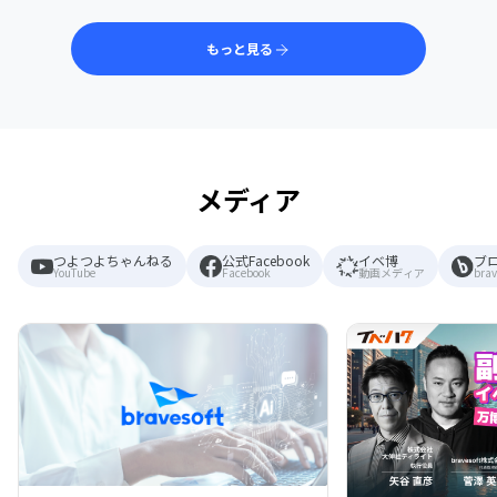
もっと見る
メディア
つよつよちゃんねる
公式Facebook
イベ博
ブ
YouTube
Facebook
動画メディア
brav