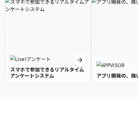
スマホで参加できるリアルタイム
アンケートシステム
アプリ開発の、強
3

1

2

2

2

3

9

4

2

3

3

3

4

0

企業情報
5

3

4

4

4

5

1

6

4

5

5

5

6

2

About Us
7

5

6

6

6

7

3
