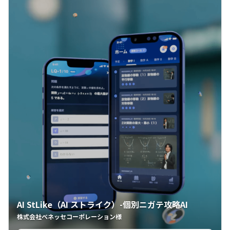
AI StLike（AI ストライク）-個別ニガテ攻略AI
株式会社ベネッセコーポレーション様