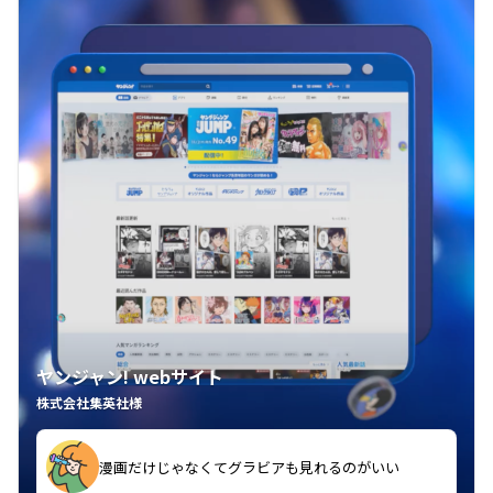
ヤンジャン! webサイト
株式会社集英社様
漫画だけじゃなくてグラビアも見れるのがいい
紙の雑誌買うより安くて助かる