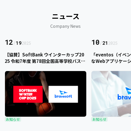
ニュース
Company News
12
10
/
19
/
21
2025
2025
【協賛】SoftBank ウインターカップ20
「eventos（イ
25 令和7年度 第78回全国高等学校バスケ
なWebアプリケー
ットボール選手権大会にbravesoftが協
をご提供いただきま
賛いたします
お知らせ
お知らせ