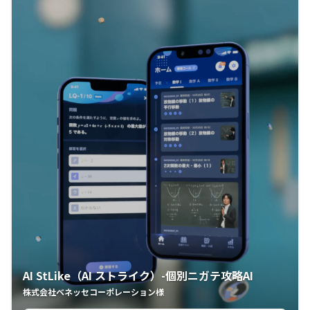
AI StLike（AI ストライク）-個別ニガテ攻略AI
株式会社ベネッセコーポレーション様