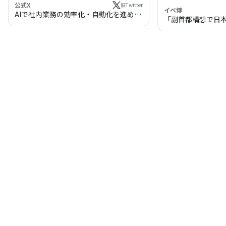
公式X
旧Twitter
イベ博
AIで社内業務の効率化・自動化を進めま
「副首都構想で日
せんか？
わる!? 万博・IR
の将来像」