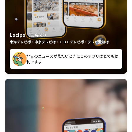
Locipo（ロキポ）
東海テレビ様・中京テレビ様・ＣＢＣテレビ様・テレビ愛知様
れるの嬉しいポイント
いつも利用させていただいております！
中京テレビのおもしろ番組が視聴可能地域外からも見