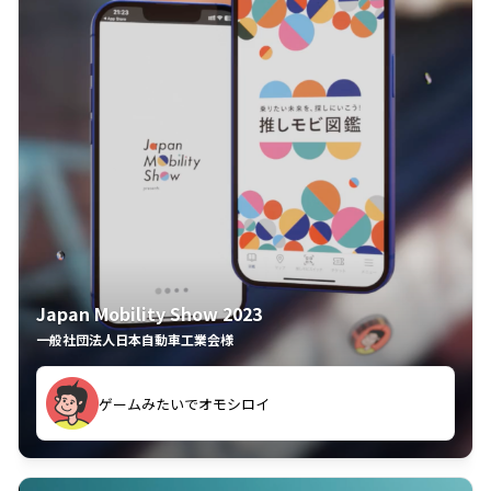
Japan Mobility Show 2023
一般社団法人日本自動車工業会様
ゲームみたいでオモシロイ
久々のモーターショーがアプリでもっと楽しめました