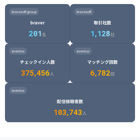
8

6

7

7

7

8

4

4

8

6

5

6

7

7

8

9

3

9

7

8

8

8

9

5

5

9

7

6

7

8

8

9

0

4

bravesoft group
bravesoft
0

8

9

9

9

0

6

6

0

8

7

8

9

9

0

1

5

braver
取引社数
1

9

0

0

0

1

7

7

1

9

8

9

0

0

1

2

6

2
0
1
1
,
1
2
8
8

2

0

9

0

1

1

2

3

7

名
社
9

3

1

0

1

2

2

3

4

8

2

1

4

8

5

4

0

4

2

1

2

3

3

4

5

9

3

2

5

9

6

5

eventos
eventos
1

5

3

2

3

4

4

5

6

0

4

3

6

0

7

6

チェックイン人数
マッチング回数
2

6

4

3

4

5

5

6

7

1

5

4

7

1

8

7

3
7
5
,
4
5
6
6
,
7
8
2
6

5

8

2

9

8

人
回
7

6

9

3

0

9

8

7

0

4

1

0

eventos
9

8

1

5

2

1

配信視聴者数
0

9

2

6

3

2

1
0
3
,
7
4
3
人