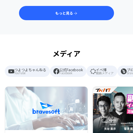
もっと見る
メディア
つよつよちゃんねる
公式Facebook
イベ博
ブ
YouTube
Facebook
動画メディア
brav