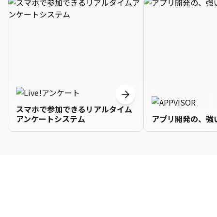
スマホで参加できるリアルタイム
アンケートシステム
アプリ開発の、強
3

1

2

2

2

3

9

4

2

3

3

3

4

0

企業情報
5

3

4

4

4

5

1

6

4

5

5

5

6

2

About Us
7

5

6

6

6

7

3
