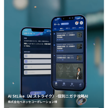
AI StLike（AI ストライク）-個別ニガテ攻略AI
株式会社ベネッセコーポレーション様