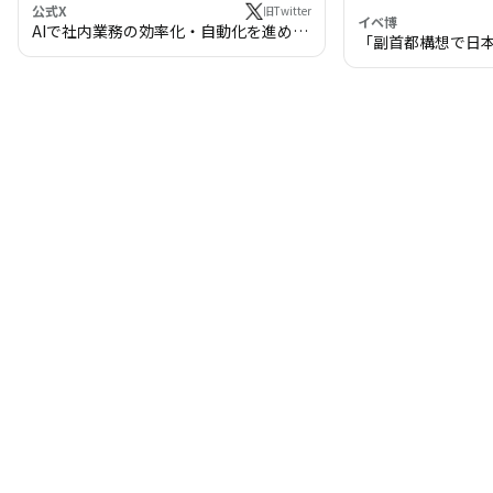
公式X
旧Twitter
イベ博
AIで社内業務の効率化・自動化を進めま
「副首都構想で日
せんか？
わる!? 万博・IR
の将来像」