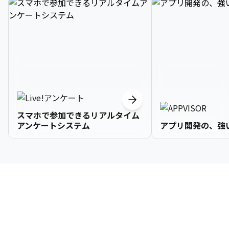
スマホで参加できるリアルタイム
アンケートシステム
アプリ開発の、強
3

1

2

2

2

3

9

4

2

3

3

3

4

0

企業情報
5

3

4

4

4

5

1

6

4

5

5

5

6

2

About Us
7

5

6

6

6

7

3
