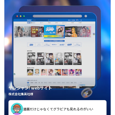
ヤンジャン! webサイト
株式会社集英社様
漫画だけじゃなくてグラビアも見れるのがいい
紙の雑誌買うより安くて助かる