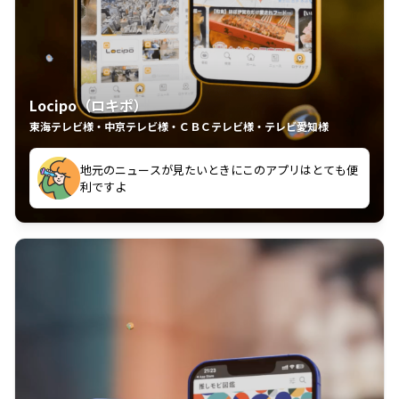
Locipo（ロキポ）
東海テレビ様・中京テレビ様・ＣＢＣテレビ様・テレビ愛知様
れるの嬉しいポイント
いつも利用させていただいております！
中京テレビのおもしろ番組が視聴可能地域外からも見