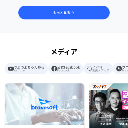
もっと見る
メディア
つよつよちゃんねる
公式Facebook
イベ博
ブ
YouTube
Facebook
動画メディア
brav