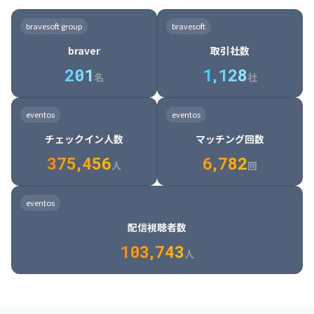
8

6

7

7

7

8

4

4

8

6

5

6

7

7

8

9

3

9

7

8

8

8

9

5

5

9

7

6

7

8

8

9

0

4

bravesoft group
bravesoft
0

8

9

9

9

0

6

6

0

8

7

8

9

9

0

1

5

braver
取引社数
1

9

0

0

0

1

7

7

1

9

8

9

0

0

1

2

6

2
0
1
1
,
1
2
8
8

2

0

9

0

1

1

2

3

7

名
社
9

3

1

0

1

2

2

3

4

8

2

1

4

8

5

4

0

4

2

1

2

3

3

4

5

9

3

2

5

9

6

5

eventos
eventos
1

5

3

2

3

4

4

5

6

0

4

3

6

0

7

6

チェックイン人数
マッチング回数
2

6

4

3

4

5

5

6

7

1

5

4

7

1

8

7

3
7
5
,
4
5
6
6
,
7
8
2
6

5

8

2

9

8

人
回
7

6

9

3

0

9

8

7

0

4

1

0

eventos
9

8

1

5

2

1

配信視聴者数
0

9

2

6

3

2

1
0
3
,
7
4
3
人