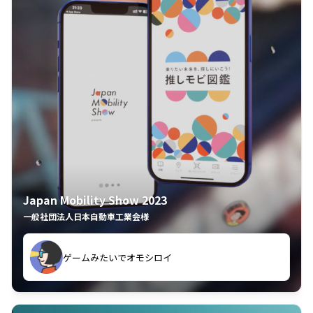
Japan Mobility Show 2023
一般社団法人日本自動車工業会様
ゲームみたいでオモシロイ
久々のモーターショーがアプリでもっと楽しめました