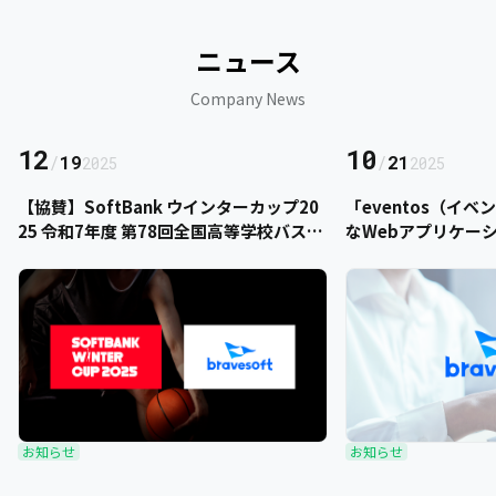
ニュース
Company News
12
10
/
19
/
21
2025
2025
【協賛】SoftBank ウインターカップ20
「eventos（イ
25 令和7年度 第78回全国高等学校バスケ
なWebアプリケー
ットボール選手権大会にbravesoftが協
をご提供いただきま
賛いたします
お知らせ
お知らせ