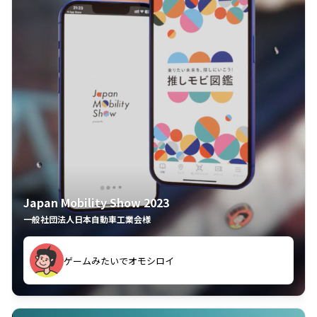
Japan Mobility Show 2023
一般社団法人日本自動車工業会様
ゲームみたいでオモシロイ
久々のモーターショーがアプリでもっと楽しめました