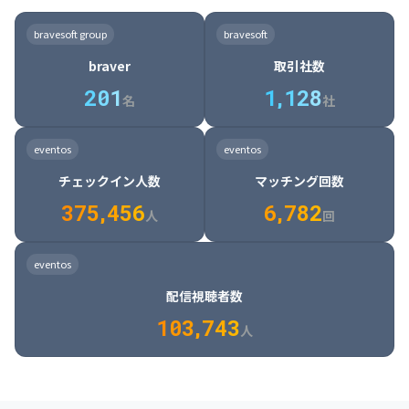
8

6

7

7

7

8

4

4

8

6

5

6

7

7

8

9

3

9

7

8

8

8

9

5

5

9

7

6

7

8

8

9

0

4

bravesoft group
bravesoft
0

8

9

9

9

0

6

6

0

8

7

8

9

9

0

1

5

braver
取引社数
1

9

0

0

0

1

7

7

1

9

8

9

0

0

1

2

6

2
0
1
1
,
1
2
8
8

2

0

9

0

1

1

2

3

7

名
社
9

3

1

0

1

2

2

3

4

8

2

1

4

8

5

4

0

4

2

1

2

3

3

4

5

9

3

2

5

9

6

5

eventos
eventos
1

5

3

2

3

4

4

5

6

0

4

3

6

0

7

6

チェックイン人数
マッチング回数
2

6

4

3

4

5

5

6

7

1

5

4

7

1

8

7

3
7
5
,
4
5
6
6
,
7
8
2
6

5

8

2

9

8

人
回
7

6

9

3

0

9

8

7

0

4

1

0

eventos
9

8

1

5

2

1

配信視聴者数
0

9

2

6

3

2

1
0
3
,
7
4
3
人