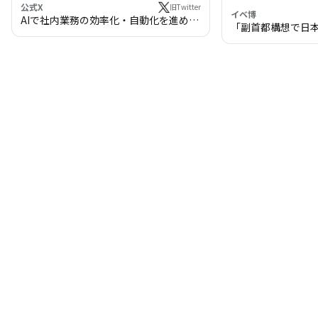
公式X
旧Twitter
イベ博
AIで社内業務の効率化・自動化を進めま
「副首都構想で日
せんか？
わる!? 万博・IR
の将来像」