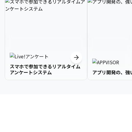
スマホで参加できるリアルタイム
アンケートシステム
アプリ開発の、強
3

1

2

2

2

3

9

4

2

3

3

3

4

0

企業情報
5

3

4

4

4

5

1

6

4

5

5

5

6

2

About Us
7

5

6

6

6

7

3
