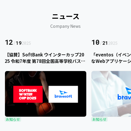
ニュース
Company News
12
10
/
19
/
21
2025
2025
【協賛】SoftBank ウインターカップ20
「eventos（イ
25 令和7年度 第78回全国高等学校バスケ
なWebアプリケー
ットボール選手権大会にbravesoftが協
をご提供いただきま
賛いたします
お知らせ
お知らせ