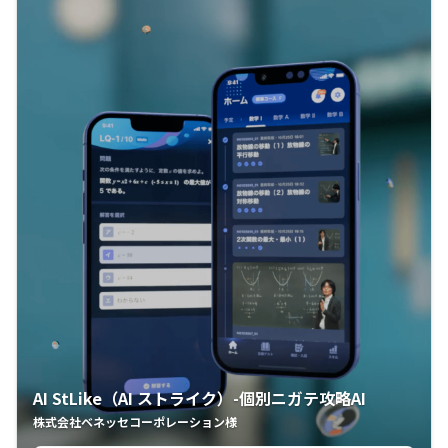
AI StLike（AI ストライク）-個別ニガテ攻略AI
株式会社ベネッセコーポレーション様