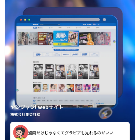
ヤンジャン! webサイト
株式会社集英社様
漫画だけじゃなくてグラビアも見れるのがいい
紙の雑誌買うより安くて助かる