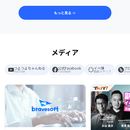
もっと見る
メディア
つよつよちゃんねる
公式Facebook
イベ博
ブ
YouTube
Facebook
動画メディア
brav