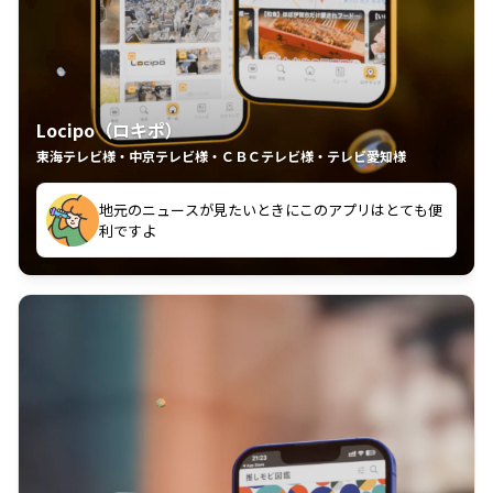
Locipo（ロキポ）
東海テレビ様・中京テレビ様・ＣＢＣテレビ様・テレビ愛知様
れるの嬉しいポイント
いつも利用させていただいております！
中京テレビのおもしろ番組が視聴可能地域外からも見