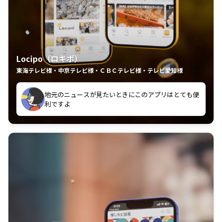
Locipo（ロキポ）
東海テレビ様・中京テレビ様・ＣＢＣテレビ様・テレビ愛知様
れるの嬉しいポイント
いつも利用させていただいております！
中京テレビのおもしろ番組が視聴可能地域外からも見