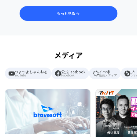
もっと見る
メディア
つよつよちゃんねる
公式Facebook
イベ博
ブ
YouTube
Facebook
動画メディア
brav