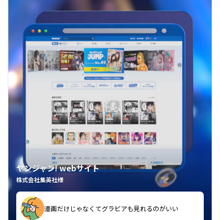
ヤンジャン! webサイト
株式会社集英社様
漫画だけじゃなくてグラビアも見れるのがいい
紙の雑誌買うより安くて助かる