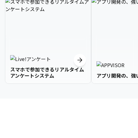
スマホで参加できるリアルタイム
アンケートシステム
アプリ開発の、強
3

1

2

2

2

3

9

4

2

3

3

3

4

0

企業情報
5

3

4

4

4

5

1

6

4

5

5

5

6

2

About Us
7

5

6

6

6

7

3
