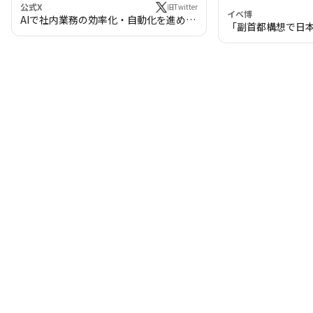
公式X
旧Twitter
イベ博
AIで社内業務の効率化・自動化を進めま
「副首都構想で日
せんか？
わる!? 万博・IR
の将来像」