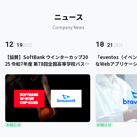
ニュース
Company News
12
10
/
19
/
21
2025
2025
【協賛】SoftBank ウインターカップ20
「eventos（イ
25 令和7年度 第78回全国高等学校バスケ
なWebアプリケー
ットボール選手権大会にbravesoftが協
をご提供いただきま
賛いたします
お知らせ
お知らせ