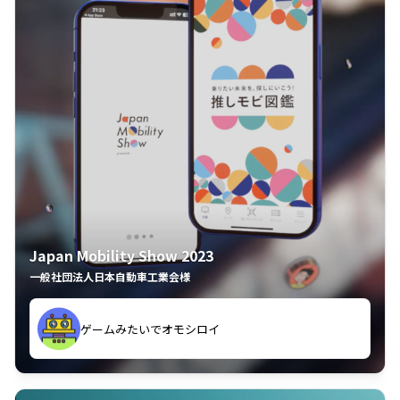
Japan Mobility Show 2023
一般社団法人日本自動車工業会様
ゲームみたいでオモシロイ
久々のモーターショーがアプリでもっと楽しめました