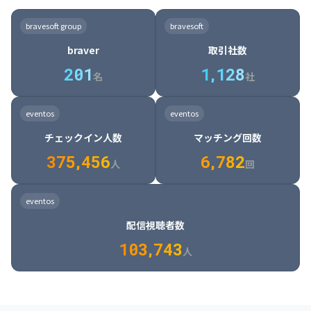
8

6

7

7

7

8

4

4

8

6

5

6

7

7

8

9

3

9

7

8

8

8

9

5

5

9

7

6

7

8

8

9

0

4

bravesoft group
bravesoft
0

8

9

9

9

0

6

6

0

8

7

8

9

9

0

1

5

braver
取引社数
1

9

0

0

0

1

7

7

1

9

8

9

0

0

1

2

6

2
0
1
1
,
1
2
8
8

2

0

9

0

1

1

2

3

7

名
社
9

3

1

0

1

2

2

3

4

8

2

1

4

8

5

4

0

4

2

1

2

3

3

4

5

9

3

2

5

9

6

5

eventos
eventos
1

5

3

2

3

4

4

5

6

0

4

3

6

0

7

6

チェックイン人数
マッチング回数
2

6

4

3

4

5

5

6

7

1

5

4

7

1

8

7

3
7
5
,
4
5
6
6
,
7
8
2
6

5

8

2

9

8

人
回
7

6

9

3

0

9

8

7

0

4

1

0

eventos
9

8

1

5

2

1

配信視聴者数
0

9

2

6

3

2

1
0
3
,
7
4
3
人