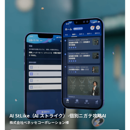
AI StLike（AI ストライク）-個別ニガテ攻略AI
株式会社ベネッセコーポレーション様