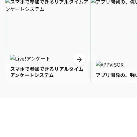
スマホで参加できるリアルタイム
アンケートシステム
アプリ開発の、強
3

1

2

2

2

3

9

4

2

3

3

3

4

0

企業情報
5

3

4

4

4

5

1

6

4

5

5

5

6

2

About Us
7

5

6

6

6

7

3
