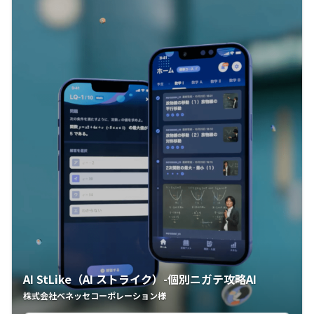
AI StLike（AI ストライク）-個別ニガテ攻略AI
株式会社ベネッセコーポレーション様