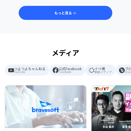
もっと見る
メディア
つよつよちゃんねる
公式Facebook
イベ博
ブ
YouTube
Facebook
動画メディア
brav