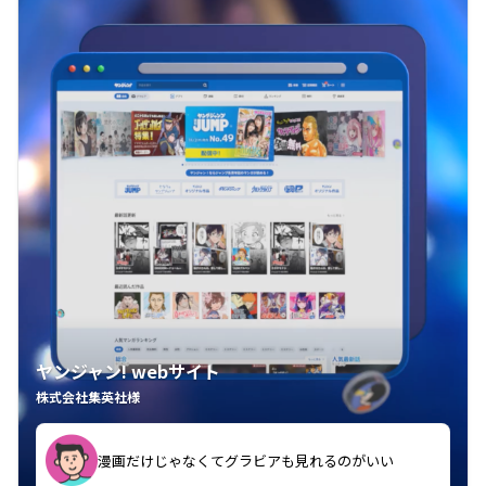
ヤンジャン! webサイト
株式会社集英社様
漫画だけじゃなくてグラビアも見れるのがいい
紙の雑誌買うより安くて助かる