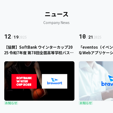
ニュース
Company News
12
10
/
19
/
21
2025
2025
【協賛】SoftBank ウインターカップ20
「eventos（イ
25 令和7年度 第78回全国高等学校バスケ
なWebアプリケー
ットボール選手権大会にbravesoftが協
をご提供いただきま
賛いたします
お知らせ
お知らせ