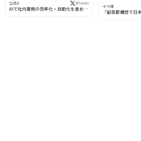
公式X
旧Twitter
イベ博
AIで社内業務の効率化・自動化を進めま
「副首都構想で日
せんか？
わる!? 万博・IR
の将来像」