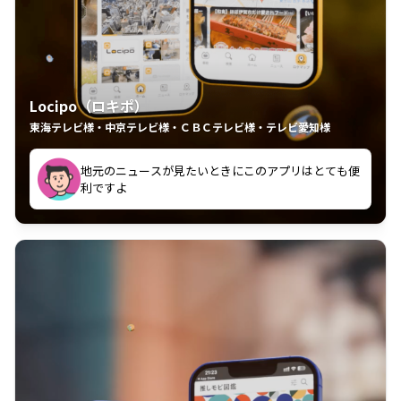
Locipo（ロキポ）
東海テレビ様・中京テレビ様・ＣＢＣテレビ様・テレビ愛知様
れるの嬉しいポイント
いつも利用させていただいております！
中京テレビのおもしろ番組が視聴可能地域外からも見