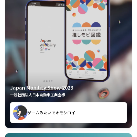
Japan Mobility Show 2023
一般社団法人日本自動車工業会様
ゲームみたいでオモシロイ
久々のモーターショーがアプリでもっと楽しめました