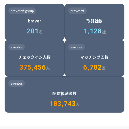
8

6

7

7

7

8

4

4

8

6

5

6

7

7

8

9

3

9

7

8

8

8

9

5

5

9

7

6

7

8

8

9

0

4

bravesoft group
bravesoft
0

8

9

9

9

0

6

6

0

8

7

8

9

9

0

1

5

braver
取引社数
1

9

0

0

0

1

7

7

1

9

8

9

0

0

1

2

6

2
0
1
1
,
1
2
8
8

2

0

9

0

1

1

2

3

7

名
社
9

3

1

0

1

2

2

3

4

8

2

1

4

8

5

4

0

4

2

1

2

3

3

4

5

9

3

2

5

9

6

5

eventos
eventos
1

5

3

2

3

4

4

5

6

0

4

3

6

0

7

6

チェックイン人数
マッチング回数
2

6

4

3

4

5

5

6

7

1

5

4

7

1

8

7

3
7
5
,
4
5
6
6
,
7
8
2
6

5

8

2

9

8

人
回
7

6

9

3

0

9

8

7

0

4

1

0

eventos
9

8

1

5

2

1

配信視聴者数
0

9

2

6

3

2

1
0
3
,
7
4
3
人