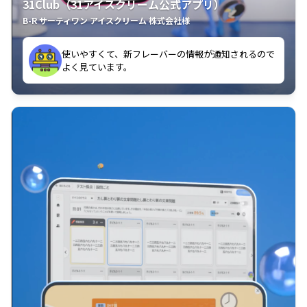
31Club（31アイスクリーム公式アプリ）
B-R サーティワン アイスクリーム 株式会社様
使いやすくて、新フレーバーの情報が通知されるので
認できてとてもいい！
よく見ています。
普段見ることのないカロリーやアレルギー表示まで確