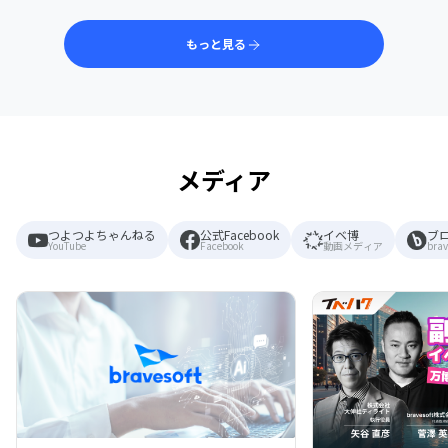
もっと見る
メディア
つよつよちゃんねる
公式Facebook
イベ博
ブ
YouTube
Facebook
動画メディア
brav