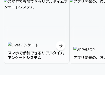
スマホで参加できるリアルタイム
アンケートシステム
アプリ開発の、強
3

1

2

2

2

3

9

4

2

3

3

3

4

0

企業情報
5

3

4

4

4

5

1

6

4

5

5

5

6

2

About Us
7

5

6

6

6

7

3
