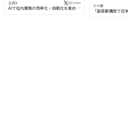
公式X
旧Twitter
イベ博
AIで社内業務の効率化・自動化を進めま
「副首都構想で日
せんか？
わる!? 万博・IR
の将来像」