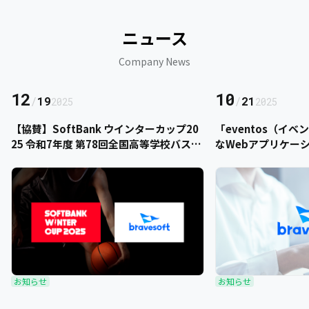
ニュース
Company News
12
10
/
19
/
21
2025
2025
【協賛】SoftBank ウインターカップ20
「eventos（イ
25 令和7年度 第78回全国高等学校バスケ
なWebアプリケー
ットボール選手権大会にbravesoftが協
をご提供いただきま
賛いたします
お知らせ
お知らせ