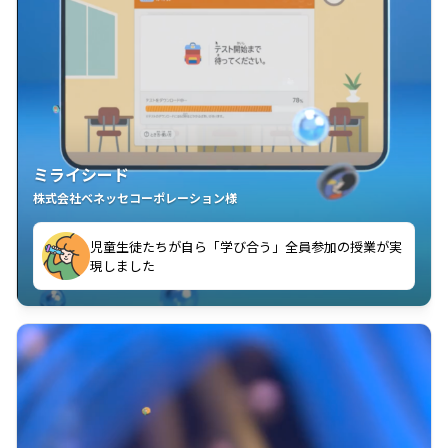
ミライシード
株式会社ベネッセコーポレーション様
児童生徒たちが自ら「学び合う」全員参加の授業が実
められるようになりました
現しました
児童一人ひとりが理解度に応じて楽しく問題をとき進