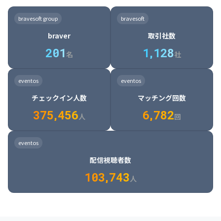
8

6

7

7

7

8

4

4

8

6

5

6

7

7

8

9

3

9

7

8

8

8

9

5

5

9

7

6

7

8

8

9

0

4

bravesoft group
bravesoft
0

8

9

9

9

0

6

6

0

8

7

8

9

9

0

1

5

braver
取引社数
1

9

0

0

0

1

7

7

1

9

8

9

0

0

1

2

6

2
0
1
1
,
1
2
8
8

2

0

9

0

1

1

2

3

7

名
社
9

3

1

0

1

2

2

3

4

8

2

1

4

8

5

4

0

4

2

1

2

3

3

4

5

9

3

2

5

9

6

5

eventos
eventos
1

5

3

2

3

4

4

5

6

0

4

3

6

0

7

6

チェックイン人数
マッチング回数
2

6

4

3

4

5

5

6

7

1

5

4

7

1

8

7

3
7
5
,
4
5
6
6
,
7
8
2
6

5

8

2

9

8

人
回
7

6

9

3

0

9

8

7

0

4

1

0

eventos
9

8

1

5

2

1

配信視聴者数
0

9

2

6

3

2

1
0
3
,
7
4
3
人