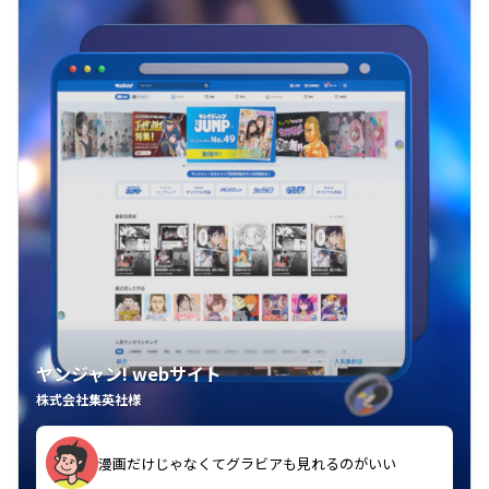
ヤンジャン! webサイト
株式会社集英社様
漫画だけじゃなくてグラビアも見れるのがいい
紙の雑誌買うより安くて助かる