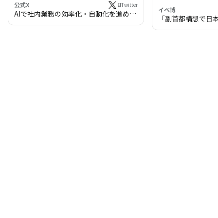
公式X
旧Twitter
イベ博
AIで社内業務の効率化・自動化を進めま
「副首都構想で日
せんか？
わる!? 万博・IR
の将来像」