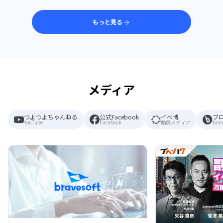
もっと見る
メディア
つよつよちゃんねる
公式Facebook
イベ博
ブ
YouTube
Facebook
動画メディア
brav