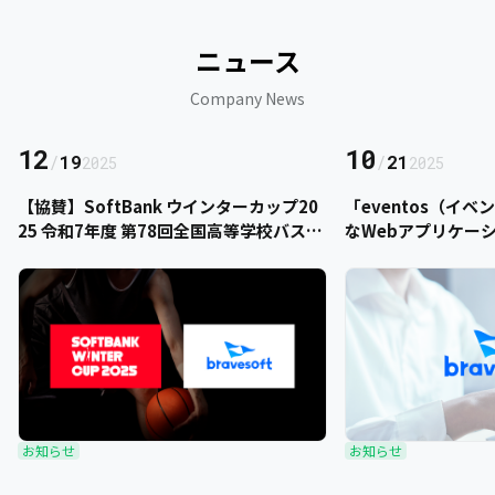
ニュース
Company News
12
10
/
19
/
21
2025
2025
【協賛】SoftBank ウインターカップ20
「eventos（イ
25 令和7年度 第78回全国高等学校バスケ
なWebアプリケー
ットボール選手権大会にbravesoftが協
をご提供いただきま
賛いたします
お知らせ
お知らせ