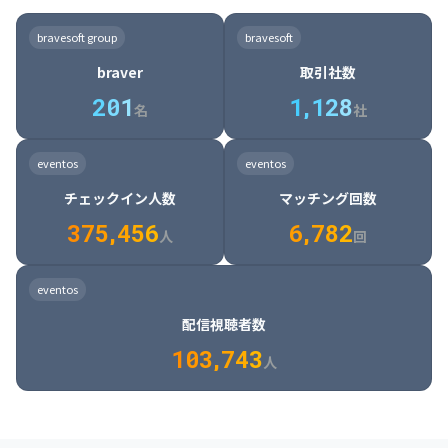
8

6

7

7

7

8

4

4

8

6

5

6

7

7

8

9

3

9

7

8

8

8

9

5

5

9

7

6

7

8

8

9

0

4

bravesoft group
bravesoft
0

8

9

9

9

0

6

6

0

8

7

8

9

9

0

1

5

braver
取引社数
1

9

0

0

0

1

7

7

1

9

8

9

0

0

1

2

6

2
0
1
1
,
1
2
8
8

2

0

9

0

1

1

2

3

7

名
社
9

3

1

0

1

2

2

3

4

8

2

1

4

8

5

4

0

4

2

1

2

3

3

4

5

9

3

2

5

9

6

5

eventos
eventos
1

5

3

2

3

4

4

5

6

0

4

3

6

0

7

6

チェックイン人数
マッチング回数
2

6

4

3

4

5

5

6

7

1

5

4

7

1

8

7

3
7
5
,
4
5
6
6
,
7
8
2
6

5

8

2

9

8

人
回
7

6

9

3

0

9

8

7

0

4

1

0

eventos
9

8

1

5

2

1

配信視聴者数
0

9

2

6

3

2

1
0
3
,
7
4
3
人