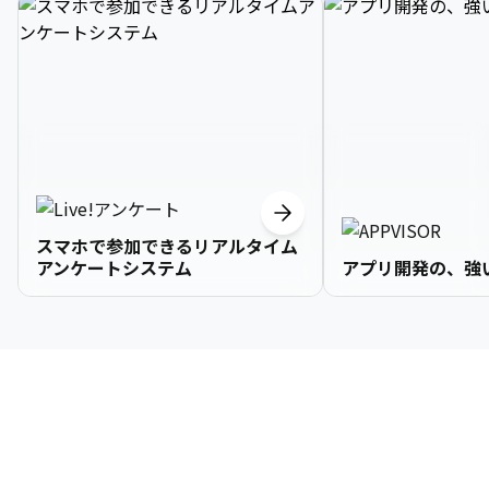
スマホで参加できるリアルタイム
アンケートシステム
アプリ開発の、強
3

1

2

2

2

3

9

4

2

3

3

3

4

0

企業情報
5

3

4

4

4

5

1

6

4

5

5

5

6

2

About Us
7

5

6

6

6

7

3
