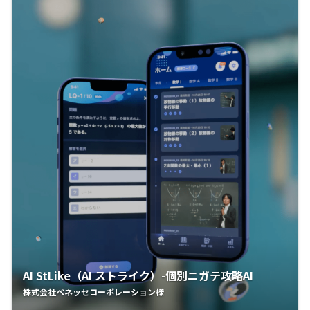
AI StLike（AI ストライク）-個別ニガテ攻略AI
株式会社ベネッセコーポレーション様