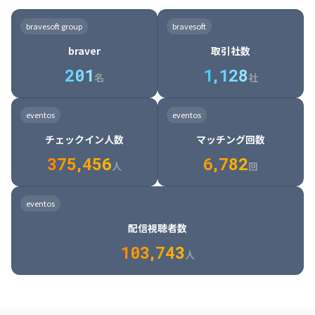
8

6

7

7

7

8

4

4

8

6

5

6

7

7

8

9

3

9

7

8

8

8

9

5

5

9

7

6

7

8

8

9

0

4

bravesoft group
bravesoft
0

8

9

9

9

0

6

6

0

8

7

8

9

9

0

1

5

braver
取引社数
1

9

0

0

0

1

7

7

1

9

8

9

0

0

1

2

6

2
0
1
1
,
1
2
8
8

2

0

9

0

1

1

2

3

7

名
社
9

3

1

0

1

2

2

3

4

8

2

1

4

8

5

4

0

4

2

1

2

3

3

4

5

9

3

2

5

9

6

5

eventos
eventos
1

5

3

2

3

4

4

5

6

0

4

3

6

0

7

6

チェックイン人数
マッチング回数
2

6

4

3

4

5

5

6

7

1

5

4

7

1

8

7

3
7
5
,
4
5
6
6
,
7
8
2
6

5

8

2

9

8

人
回
7

6

9

3

0

9

8

7

0

4

1

0

eventos
9

8

1

5

2

1

配信視聴者数
0

9

2

6

3

2

1
0
3
,
7
4
3
人