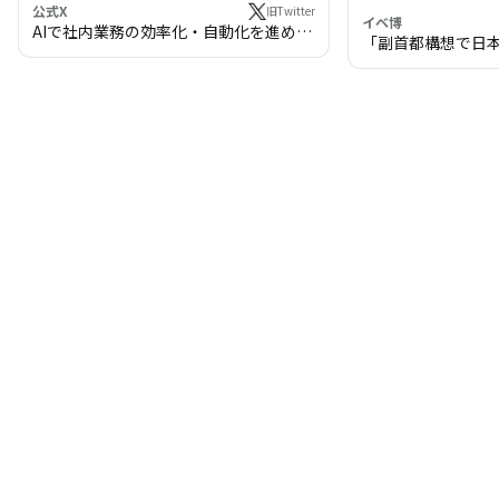
公式X
旧Twitter
イベ博
AIで社内業務の効率化・自動化を進めま
「副首都構想で日
せんか？
わる!? 万博・IR
の将来像」