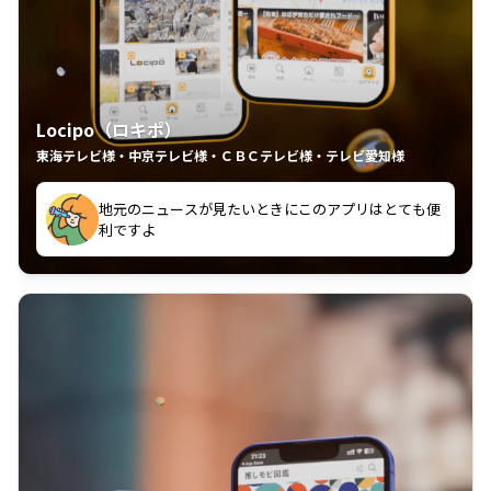
Locipo（ロキポ）
東海テレビ様・中京テレビ様・ＣＢＣテレビ様・テレビ愛知様
れるの嬉しいポイント
いつも利用させていただいております！
中京テレビのおもしろ番組が視聴可能地域外からも見