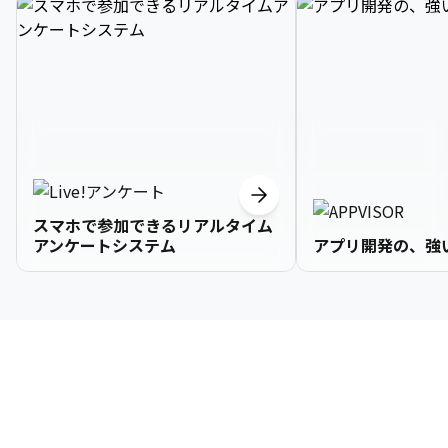
スマホで参加できるリアルタイム
アンケートシステム
アプリ開発の、強
3

1

2

2

2

3

9

4

2

3

3

3

4

0

企業情報
5

3

4

4

4

5

1

6

4

5

5

5

6

2

About Us
7

5

6

6

6

7

3
