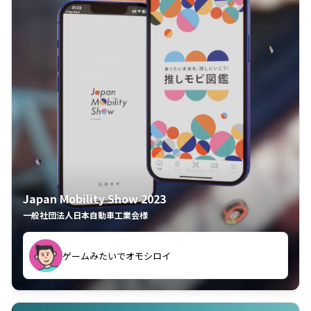
Japan Mobility Show 2023
一般社団法人日本自動車工業会様
ゲームみたいでオモシロイ
久々のモーターショーがアプリでもっと楽しめました