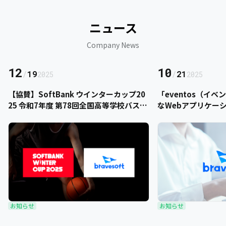
ニュース
Company News
12
10
/
19
/
21
2025
2025
【協賛】SoftBank ウインターカップ20
「eventos（イ
25 令和7年度 第78回全国高等学校バスケ
なWebアプリケー
ットボール選手権大会にbravesoftが協
をご提供いただきま
賛いたします
お知らせ
お知らせ