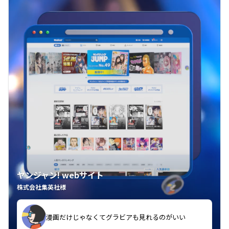
ヤンジャン! webサイト
株式会社集英社様
漫画だけじゃなくてグラビアも見れるのがいい
紙の雑誌買うより安くて助かる