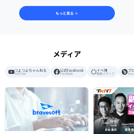
もっと見る
メディア
つよつよちゃんねる
公式Facebook
イベ博
ブ
YouTube
Facebook
動画メディア
brav