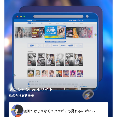
ヤンジャン! webサイト
株式会社集英社様
漫画だけじゃなくてグラビアも見れるのがいい
紙の雑誌買うより安くて助かる