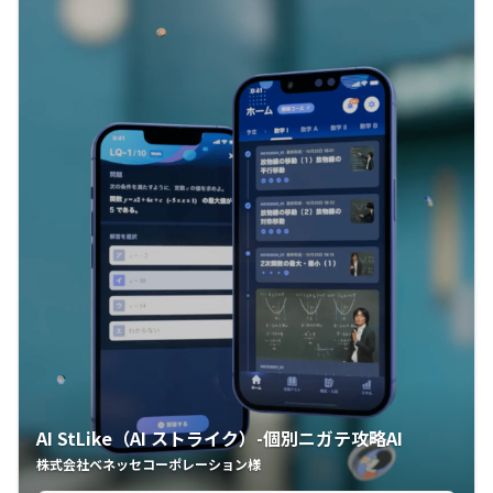
AI StLike（AI ストライク）-個別ニガテ攻略AI
株式会社ベネッセコーポレーション様