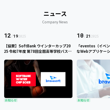
ニュース
Company News
12
10
/
19
/
21
2025
2025
【協賛】SoftBank ウインターカップ20
「eventos（イ
25 令和7年度 第78回全国高等学校バスケ
なWebアプリケー
ットボール選手権大会にbravesoftが協
をご提供いただきま
賛いたします
お知らせ
お知らせ