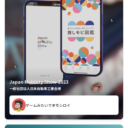
Japan Mobility Show 2023
一般社団法人日本自動車工業会様
ゲームみたいでオモシロイ
久々のモーターショーがアプリでもっと楽しめました