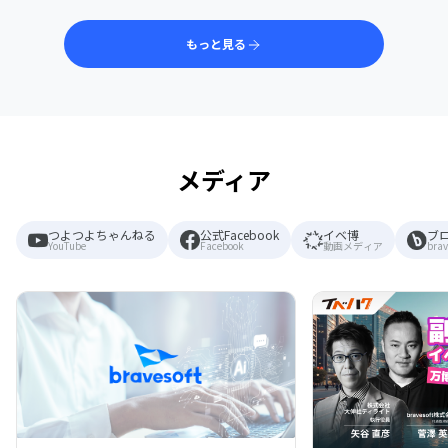
もっと見る
メディア
つよつよちゃんねる
公式Facebook
イベ博
ブ
YouTube
Facebook
動画メディア
brav