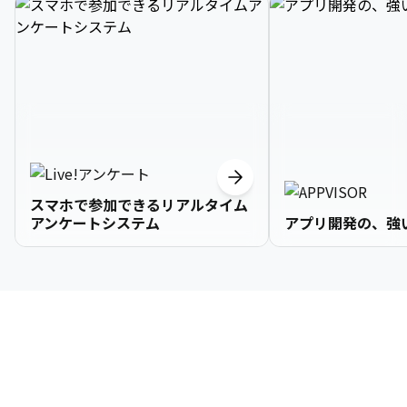
スマホで参加できるリアルタイム
アンケートシステム
アプリ開発の、強
3

1

2

2

2

3

9

4

2

3

3

3

4

0

企業情報
5

3

4

4

4

5

1

6

4

5

5

5

6

2

About Us
7

5

6

6

6

7

3
