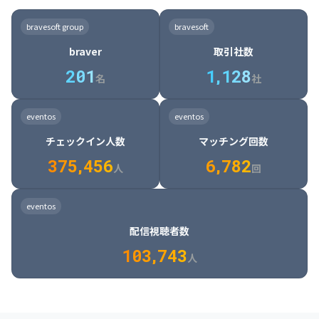
8

6

7

7

7

8

4

4

8

6

5

6

7

7

8

9

3

9

7

8

8

8

9

5

5

9

7

6

7

8

8

9

0

4

bravesoft group
bravesoft
0

8

9

9

9

0

6

6

0

8

7

8

9

9

0

1

5

braver
取引社数
1

9

0

0

0

1

7

7

1

9

8

9

0

0

1

2

6

2
0
1
1
,
1
2
8
8

2

0

9

0

1

1

2

3

7

名
社
9

3

1

0

1

2

2

3

4

8

2

1

4

8

5

4

0

4

2

1

2

3

3

4

5

9

3

2

5

9

6

5

eventos
eventos
1

5

3

2

3

4

4

5

6

0

4

3

6

0

7

6

チェックイン人数
マッチング回数
2

6

4

3

4

5

5

6

7

1

5

4

7

1

8

7

3
7
5
,
4
5
6
6
,
7
8
2
6

5

8

2

9

8

人
回
7

6

9

3

0

9

8

7

0

4

1

0

eventos
9

8

1

5

2

1

配信視聴者数
0

9

2

6

3

2

1
0
3
,
7
4
3
人