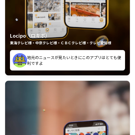
Locipo（ロキポ）
東海テレビ様・中京テレビ様・ＣＢＣテレビ様・テレビ愛知様
れるの嬉しいポイント
いつも利用させていただいております！
中京テレビのおもしろ番組が視聴可能地域外からも見