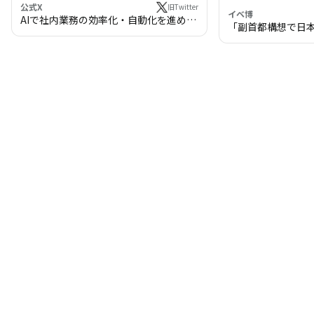
公式X
旧Twitter
イベ博
AIで社内業務の効率化・自動化を進めま
「副首都構想で日
せんか？
わる!? 万博・IR
の将来像」