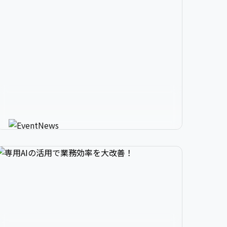


2

3

9

生成AIが進化させるイベント情


3

4

0

報メディア
AIが使う人にカスタマイズしたイベント情報を
教えてくれる新感覚サービス