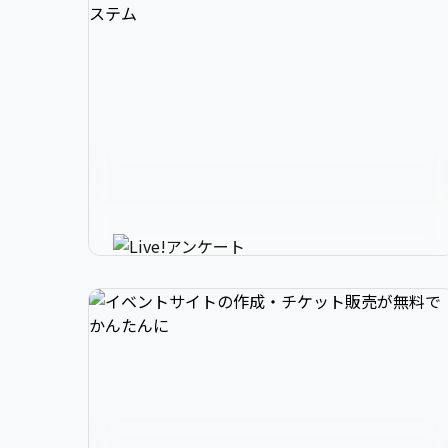
3

1

2

スマホで参加できるリアルタイ
4

2

3

ムアンケートシステム
イベントニュースは下記でお願いします