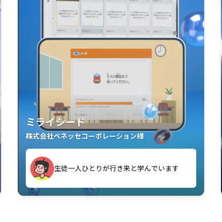
ミライシード
株式会社ベネッセコーポレーション様
す
生徒一人ひとりが行き来と学んでいます
い」「解くことが楽しい」を実感していま
教室中の児童生徒が「問題が解けてうれし