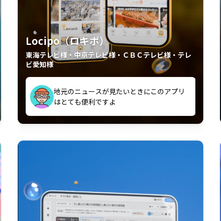
Locipo（ロキポ）
東海テレビ様・中京テレビ様・ＣＢＣテレビ様・テレ
ビ愛知様
外からも見れるの嬉しいポイント
いつも利用させていただいております！
中京テレビのおもしろ番組が視聴可能地域