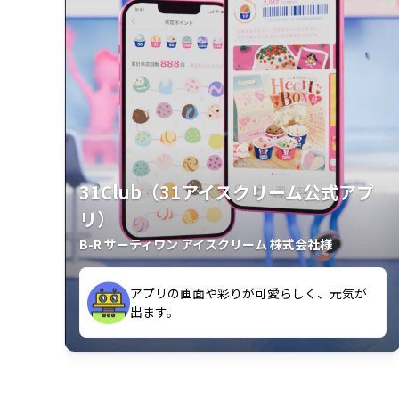
31Club（31アイスクリーム公式アプ
リ）
B-R サーティワン アイスクリーム 株式会社様
アプリの画面や彩りが可愛らしく、元気が
が楽しいです。
出ます。
クラスごとに特典があるようなので使うの