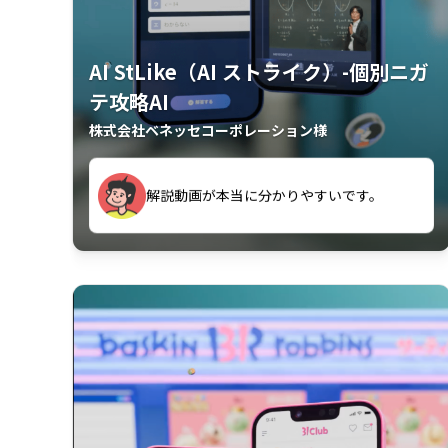
AI StLike（AI ストライク）-個別ニガ
テ攻略AI
株式会社ベネッセコーポレーション様
が、復習するのに非常に役立っている。
解説動画が本当に分かりやすいです。
古文漢文を主に使わせていただいている