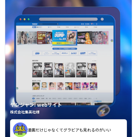
ヤンジャン! webサイト
株式会社集英社様
漫画だけじゃなくてグラビアも見れるのがいい
紙の雑誌買うより安くて助かる