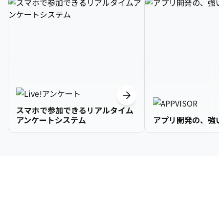
スマホで参加できるリアルタイム
アンケートシステム
アプリ開発の、強
3

1

2

2

2

3

9

4

2

3

3

3

4

0

企業情報
5

3

4

4

4

5

1

6

4

5

5

5

6

2

About Us
7

5

6

6

6

7

3
