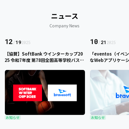
ニュース
Company News
12
10
/
19
/
21
2025
2025
【協賛】SoftBank ウインターカップ20
「eventos（イ
25 令和7年度 第78回全国高等学校バスケ
なWebアプリケー
ットボール選手権大会にbravesoftが協
をご提供いただきま
賛いたします
お知らせ
お知らせ