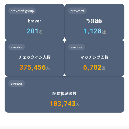
8

6

7

7

7

8

4

4

8

6

5

6

7

7

8

9

3

9

7

8

8

8

9

5

5

9

7

6

7

8

8

9

0

4

bravesoft group
bravesoft
0

8

9

9

9

0

6

6

0

8

7

8

9

9

0

1

5

braver
取引社数
1

9

0

0

0

1

7

7

1

9

8

9

0

0

1

2

6

2
0
1
1
,
1
2
8
8

2

0

9

0

1

1

2

3

7

名
社
9

3

1

0

1

2

2

3

4

8

2

1

4

8

5

4

0

4

2

1

2

3

3

4

5

9

3

2

5

9

6

5

eventos
eventos
1

5

3

2

3

4

4

5

6

0

4

3

6

0

7

6

チェックイン人数
マッチング回数
2

6

4

3

4

5

5

6

7

1

5

4

7

1

8

7

3
7
5
,
4
5
6
6
,
7
8
2
6

5

8

2

9

8

人
回
7

6

9

3

0

9

8

7

0

4

1

0

eventos
9

8

1

5

2

1

配信視聴者数
0

9

2

6

3

2

1
0
3
,
7
4
3
人