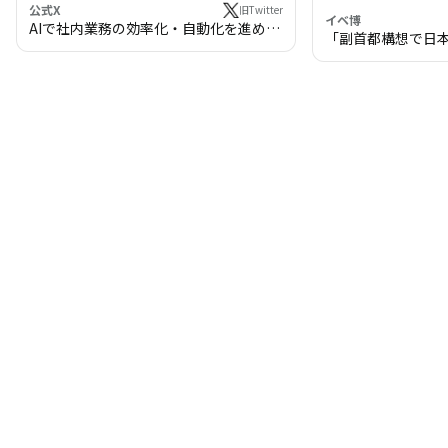
公式X
旧Twitter
イベ博
AIで社内業務の効率化・自動化を進めま
「副首都構想で日
せんか？
わる!? 万博・IR
の将来像」