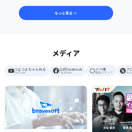
もっと見る
メディア
つよつよちゃんねる
公式Facebook
イベ博
ブ
YouTube
Facebook
動画メディア
brav