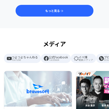
もっと見る
メディア
つよつよちゃんねる
公式Facebook
イベ博
ブ
YouTube
Facebook
動画メディア
brav