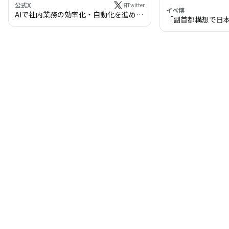
公式X
旧Twitter
イベ博
AIで社内業務の効率化・自動化を進めま
「副首都構想で日
せんか？
わる!? 万博・IR
の将来像」