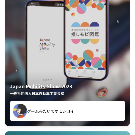
Japan Mobility Show 2023
一般社団法人日本自動車工業会様
ゲームみたいでオモシロイ
久々のモーターショーがアプリでもっと楽しめました