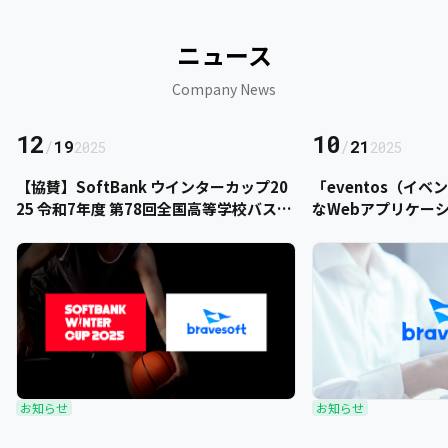
ニュース
Company News
12
10
/
19
/
21
2025
2025
【協賛】SoftBank ウインターカップ20
「eventos（イ
25 令和7年度 第78回全国高等学校バスケ
なWebアプリケー
ットボール選手権大会にbravesoftが協
をご提供いただきま
賛いたします
お知らせ
お知らせ