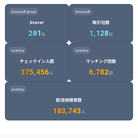
8

6

7

7

7

8

4

4

8

6

5

6

7

7

8

9

3

9

7

8

8

8

9

5

5

9

7

6

7

8

8

9

0

4

bravesoft group
bravesoft
0

8

9

9

9

0

6

6

0

8

7

8

9

9

0

1

5

braver
取引社数
1

9

0

0

0

1

7

7

1

9

8

9

0

0

1

2

6

2
0
1
1
,
1
2
8
8

2

0

9

0

1

1

2

3

7

名
社
9

3

1

0

1

2

2

3

4

8

2

1

4

8

5

4

0

4

2

1

2

3

3

4

5

9

3

2

5

9

6

5

eventos
eventos
1

5

3

2

3

4

4

5

6

0

4

3

6

0

7

6

チェックイン人数
マッチング回数
2

6

4

3

4

5

5

6

7

1

5

4

7

1

8

7

3
7
5
,
4
5
6
6
,
7
8
2
6

5

8

2

9

8

人
回
7

6

9

3

0

9

8

7

0

4

1

0

eventos
9

8

1

5

2

1

配信視聴者数
0

9

2

6

3

2

1
0
3
,
7
4
3
人