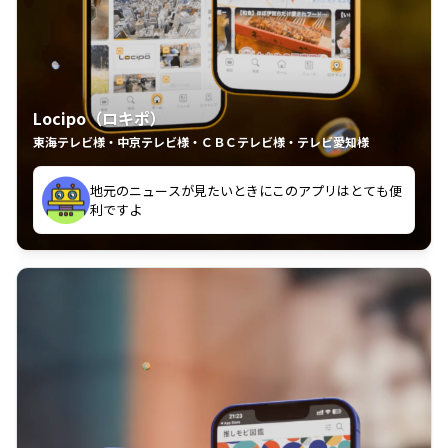
Locipo（ロキポ）
東海テレビ様・中京テレビ様・ＣＢＣテレビ様・テレビ愛知様
れるの嬉しいポイント
いつも利用させていただいております！
中京テレビのおもしろ番組が視聴可能地域外からも見