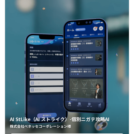
AI StLike（AI ストライク）-個別ニガテ攻略AI
株式会社ベネッセコーポレーション様