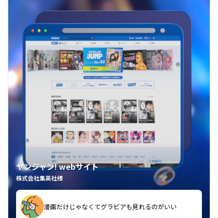
ヤンジャン! webサイト
株式会社集英社様
漫画だけじゃなくてグラビアも見れるのがいい
紙の雑誌買うより安くて助かる