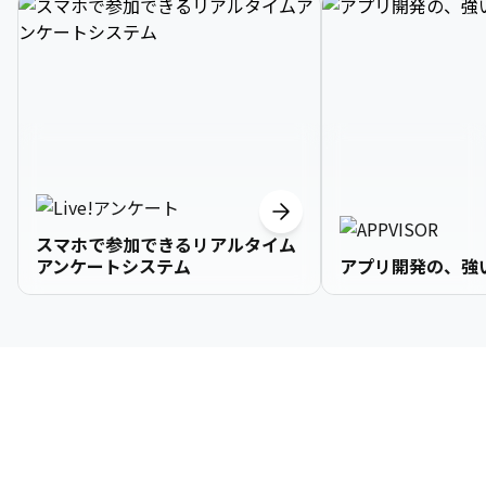
スマホで参加できるリアルタイム
アンケートシステム
アプリ開発の、強
3

1

2

2

2

3

9

4

2

3

3

3

4

0

企業情報
5

3

4

4

4

5

1

6

4

5

5

5

6

2

About Us
7

5

6

6

6

7

3
