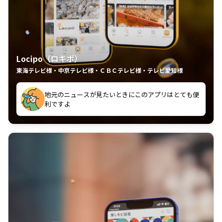
Locipo（ロキポ）
東海テレビ様・中京テレビ様・ＣＢＣテレビ様・テレビ愛知様
れるの嬉しいポイント
いつも利用させていただいております！
中京テレビのおもしろ番組が視聴可能地域外からも見