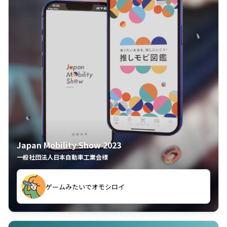
Japan Mobility Show 2023
一般社団法人日本自動車工業会様
ゲームみたいでオモシロイ
久々のモーターショーがアプリでもっと楽しめました