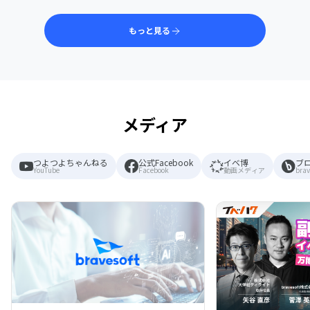
もっと見る
メディア
つよつよちゃんねる
公式Facebook
イベ博
ブ
YouTube
Facebook
動画メディア
brav