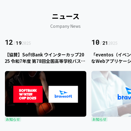
ニュース
Company News
12
10
/
19
/
21
2025
2025
【協賛】SoftBank ウインターカップ20
「eventos（イ
25 令和7年度 第78回全国高等学校バスケ
なWebアプリケー
ットボール選手権大会にbravesoftが協
をご提供いただきま
賛いたします
お知らせ
お知らせ