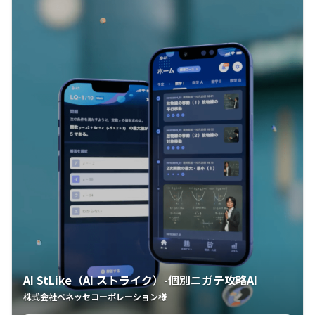
AI StLike（AI ストライク）-個別ニガテ攻略AI
株式会社ベネッセコーポレーション様