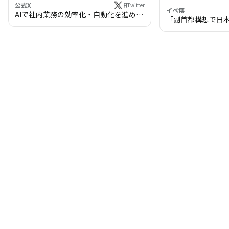
公式X
旧Twitter
イベ博
AIで社内業務の効率化・自動化を進めま
「副首都構想で日
せんか？
わる!? 万博・IR
の将来像」