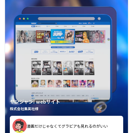
ヤンジャン! webサイト
株式会社集英社様
漫画だけじゃなくてグラビアも見れるのがいい
紙の雑誌買うより安くて助かる