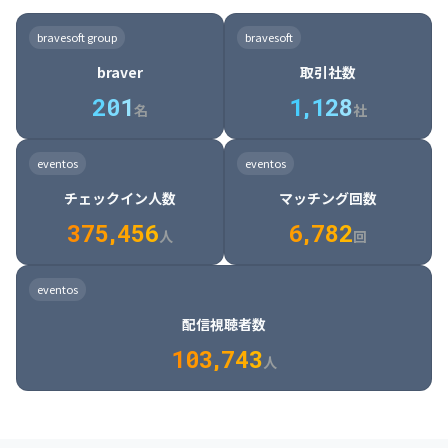
8

6

7

7

7

8

4

4

8

6

5

6

7

7

8

9

3

9

7

8

8

8

9

5

5

9

7

6

7

8

8

9

0

4

bravesoft group
bravesoft
0

8

9

9

9

0

6

6

0

8

7

8

9

9

0

1

5

braver
取引社数
1

9

0

0

0

1

7

7

1

9

8

9

0

0

1

2

6

2
0
1
1
,
1
2
8
8

2

0

9

0

1

1

2

3

7

名
社
9

3

1

0

1

2

2

3

4

8

2

1

4

8

5

4

0

4

2

1

2

3

3

4

5

9

3

2

5

9

6

5

eventos
eventos
1

5

3

2

3

4

4

5

6

0

4

3

6

0

7

6

チェックイン人数
マッチング回数
2

6

4

3

4

5

5

6

7

1

5

4

7

1

8

7

3
7
5
,
4
5
6
6
,
7
8
2
6

5

8

2

9

8

人
回
7

6

9

3

0

9

8

7

0

4

1

0

eventos
9

8

1

5

2

1

配信視聴者数
0

9

2

6

3

2

1
0
3
,
7
4
3
人