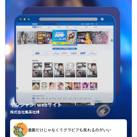
ヤンジャン! webサイト
株式会社集英社様
漫画だけじゃなくてグラビアも見れるのがいい
紙の雑誌買うより安くて助かる