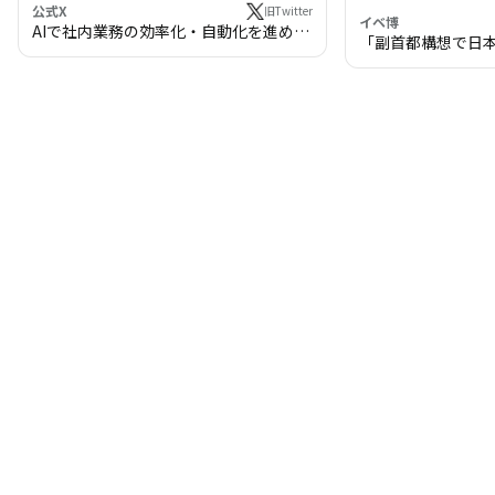
公式X
旧Twitter
イベ博
AIで社内業務の効率化・自動化を進めま
「副首都構想で日
せんか？
わる!? 万博・IR
の将来像」