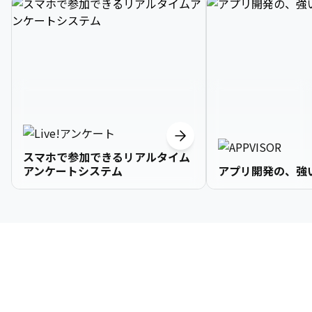
スマホで参加できるリアルタイム
アンケートシステム
アプリ開発の、強
3

1

2

2

2

3

9

4

2

3

3

3

4

0

企業情報
5

3

4

4

4

5

1

6

4

5

5

5

6

2

About Us
7

5

6

6

6

7

3
