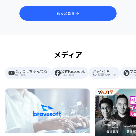
もっと見る
メディア
つよつよちゃんねる
公式Facebook
イベ博
ブ
YouTube
Facebook
動画メディア
brav