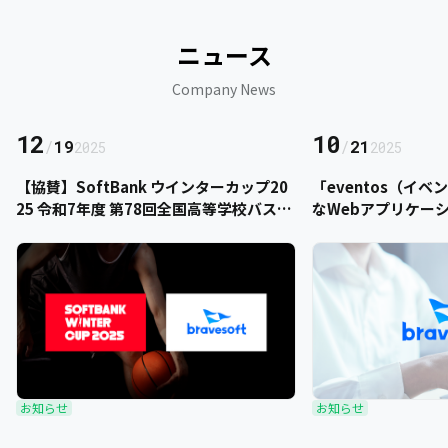
ニュース
Company News
12
10
/
19
/
21
2025
2025
【協賛】SoftBank ウインターカップ20
「eventos（イ
25 令和7年度 第78回全国高等学校バスケ
なWebアプリケー
ットボール選手権大会にbravesoftが協
をご提供いただきま
賛いたします
お知らせ
お知らせ