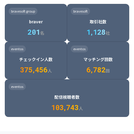
8

6

7

7

7

8

4

4

8

6

5

6

7

7

8

9

3

9

7

8

8

8

9

5

5

9

7

6

7

8

8

9

0

4

bravesoft group
bravesoft
0

8

9

9

9

0

6

6

0

8

7

8

9

9

0

1

5

braver
取引社数
1

9

0

0

0

1

7

7

1

9

8

9

0

0

1

2

6

2
0
1
1
,
1
2
8
8

2

0

9

0

1

1

2

3

7

名
社
9

3

1

0

1

2

2

3

4

8

2

1

4

8

5

4

0

4

2

1

2

3

3

4

5

9

3

2

5

9

6

5

eventos
eventos
1

5

3

2

3

4

4

5

6

0

4

3

6

0

7

6

チェックイン人数
マッチング回数
2

6

4

3

4

5

5

6

7

1

5

4

7

1

8

7

3
7
5
,
4
5
6
6
,
7
8
2
6

5

8

2

9

8

人
回
7

6

9

3

0

9

8

7

0

4

1

0

eventos
9

8

1

5

2

1

配信視聴者数
0

9

2

6

3

2

1
0
3
,
7
4
3
人