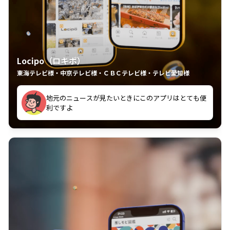
Locipo（ロキポ）
東海テレビ様・中京テレビ様・ＣＢＣテレビ様・テレビ愛知様
れるの嬉しいポイント
いつも利用させていただいております！
中京テレビのおもしろ番組が視聴可能地域外からも見