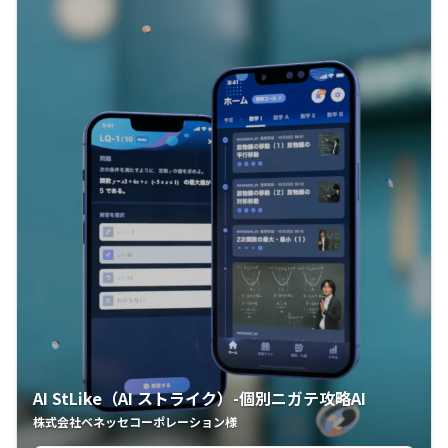
AI StLike（AI ストライク）-個別ニガテ攻略AI
株式会社ベネッセコーポレーション様