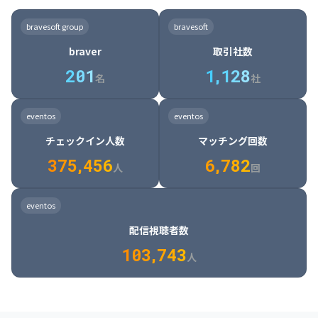
8

6

7

7

7

8

4

4

8

6

5

6

7

7

8

9

3

9

7

8

8

8

9

5

5

9

7

6

7

8

8

9

0

4

bravesoft group
bravesoft
0

8

9

9

9

0

6

6

0

8

7

8

9

9

0

1

5

braver
取引社数
1

9

0

0

0

1

7

7

1

9

8

9

0

0

1

2

6

2
0
1
1
,
1
2
8
8

2

0

9

0

1

1

2

3

7

名
社
9

3

1

0

1

2

2

3

4

8

2

1

4

8

5

4

0

4

2

1

2

3

3

4

5

9

3

2

5

9

6

5

eventos
eventos
1

5

3

2

3

4

4

5

6

0

4

3

6

0

7

6

チェックイン人数
マッチング回数
2

6

4

3

4

5

5

6

7

1

5

4

7

1

8

7

3
7
5
,
4
5
6
6
,
7
8
2
6

5

8

2

9

8

人
回
7

6

9

3

0

9

8

7

0

4

1

0

eventos
9

8

1

5

2

1

配信視聴者数
0

9

2

6

3

2

1
0
3
,
7
4
3
人