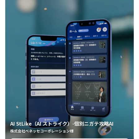
AI StLike（AI ストライク）-個別ニガテ攻略AI
株式会社ベネッセコーポレーション様