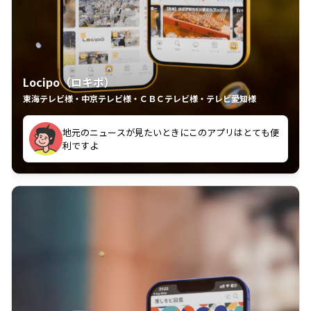
Locipo（ロキポ）
東海テレビ様・中京テレビ様・ＣＢＣテレビ様・テレビ愛知様
れるの嬉しいポイント
いつも利用させていただいております！
中京テレビのおもしろ番組が視聴可能地域外からも見