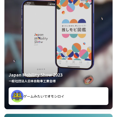
Japan Mobility Show 2023
一般社団法人日本自動車工業会様
ゲームみたいでオモシロイ
久々のモーターショーがアプリでもっと楽しめました