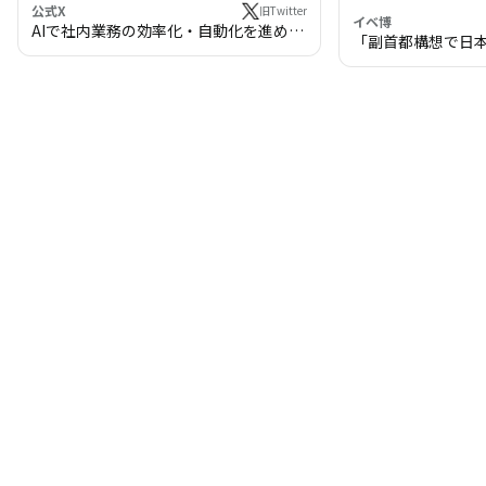
公式X
旧Twitter
イベ博
AIで社内業務の効率化・自動化を進めま
「副首都構想で日
せんか？
わる!? 万博・IR
の将来像」