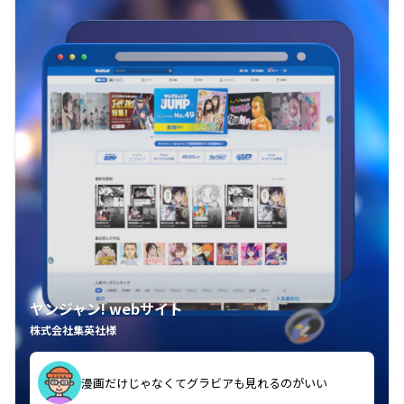
ヤンジャン! webサイト
株式会社集英社様
漫画だけじゃなくてグラビアも見れるのがいい
紙の雑誌買うより安くて助かる