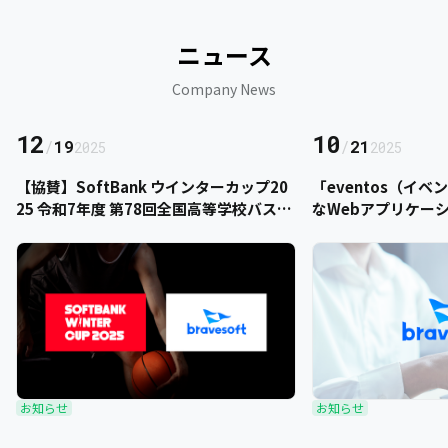
ニュース
Company News
12
10
/
19
/
21
2025
2025
【協賛】SoftBank ウインターカップ20
「eventos（イ
25 令和7年度 第78回全国高等学校バスケ
なWebアプリケー
ットボール選手権大会にbravesoftが協
をご提供いただきま
賛いたします
お知らせ
お知らせ