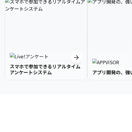
スマホで参加できるリアルタイム
アンケートシステム
アプリ開発の、強
3

1

2

2

2

3

9

4

2

3

3

3

4

0

企業情報
5

3

4

4

4

5

1

6

4

5

5

5

6

2

About Us
7

5

6

6

6

7

3
