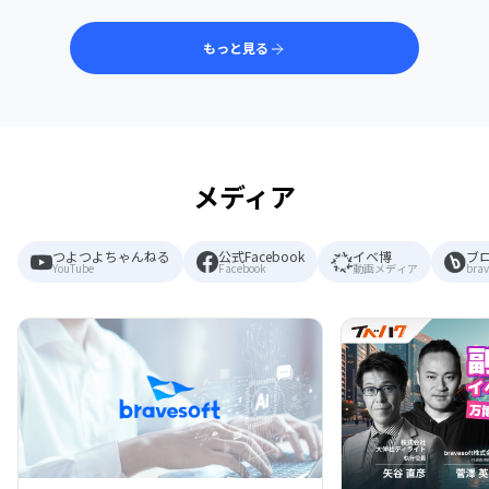
もっと見る
メディア
つよつよちゃんねる
公式Facebook
イベ博
ブ
YouTube
Facebook
動画メディア
brav