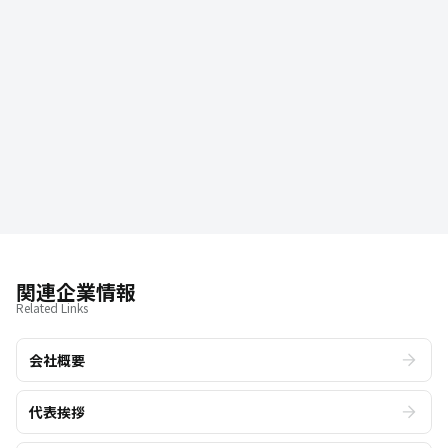
会社にとって重要なタイミングで全員参加の「合宿」を実
施しています。
bravesoftオリジナルの謎解きゲームやチーム対抗の運動
会でチームビルディングをはかったり、グループワークで
新しい企画を検討したりと2日間の貴重な時間をフルに活
用してbravesoftの組織力を上げていきます。
braversが最も楽しみにしているイベントのひとつです。
関連企業情報
Related Links
会社概要
代表挨拶