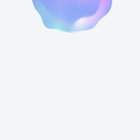
ONE BRAVE=全員経営を実践するbravesoftが最も大事に
している1日です。
brave LIGHTNING TALK
全員で振り返る半期