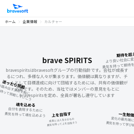
プロ意識
プロとしての自覚と覚悟を胸に

勇気を持って一流を目指そう
ホーム
企業情報
カルチャー
期待を超
より良い社会に変
brave SPIRITS
勇気を持って期待
bravespiritsはbravesoftグループの行動指針です。会社が成長す
るにつれ、多様な人々が集まります。価値観は異なりますが、チ
迷ったら挑戦
ームとして目標達成に向けて団結するためには、共有の価値観が
一
歩
踏
み
決
意
を
胸
に
気
を
持
っ
て
し
て
い
こ
出
す
勇
う
必要です。そのため、当社ではメンバーの意見をもとに
挑
戦
bravespiritsを定め、全員が署名し遵守しています
魂を込める
自分を表現するために

上を目指す
勇気を持って魂を込めよう
一生勉
成長とは人生そのもの

勇気を持って学び
勇気を持って上を目指そう