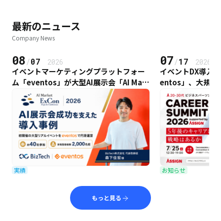
最新のニュース
Company News
08
07
/
07
/
17
2026
2026
イベントマーケティングプラットフォー
イベントDX導入実績
ム「eventos」が大型AI展示会「AI Mark
entos」、大規
et ExCon 2026」の運営・データ活用基
EER SUMMIT 
盤として採用
採用
実績
お知らせ
もっと見る