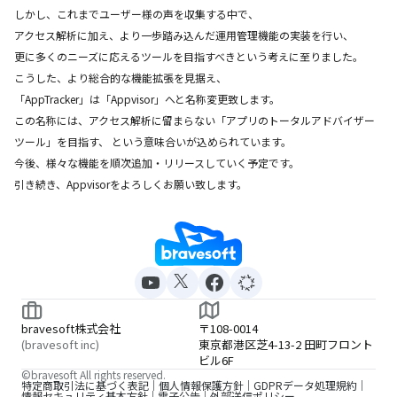
しかし、これまでユーザー様の声を収集する中で、
アクセス解析に加え、より一歩踏み込んだ運用管理機能の実装を行い、
更に多くのニーズに応えるツールを目指すべきという考えに至りました。
こうした、より総合的な機能拡張を見据え、
「AppTracker」は「Appvisor」へと名称変更致します。
この名称には、アクセス解析に留まらない「アプリのトータルアドバイザー
ツール」を目指す、 という意味合いが込められています。
今後、様々な機能を順次追加・リリースしていく予定です。
引き続き、Appvisorをよろしくお願い致します。
bravesoft株式会社
〒108-0014
(bravesoft inc)
東京都港区芝4-13-2 田町フロント
ビル6F
©bravesoft All rights reserved.
特定商取引法に基づく表記
個人情報保護方針
GDPRデータ処理規約
情報セキュリティ基本方針
電子公告
外部送信ポリシー