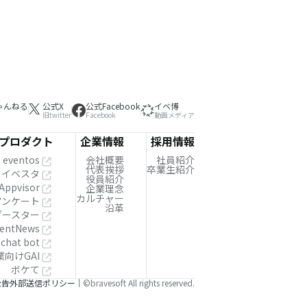
ゃんねる
公式X
公式Facebook
イベ博
旧twitter
Facebook
動画メディア
プロダクト
企業情報
採用情報
eventos
会社概要
社員紹介
代表挨拶
卒業生紹介
イベスタ
役員紹介
Appvisor
企業理念
カルチャー
!アンケート
沿革
ブースター
entNews
 chat bot
業向けGAI
ボケて
公告
外部送信ポリシー
©bravesoft All rights reserved.