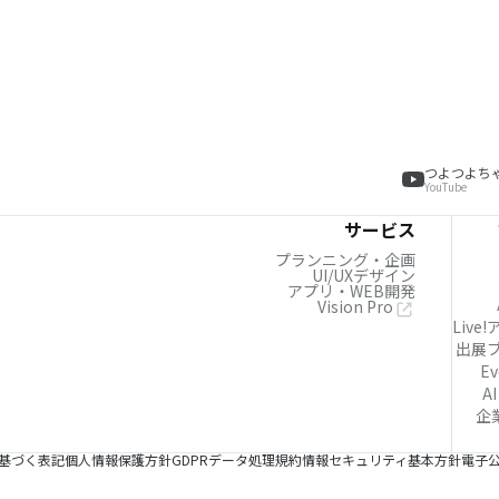
つよつよち
YouTube
サービス
プランニング・企画
UI/UXデザイン
アプリ・WEB開発
Vision Pro
Live
出展
Ev
AI
企
基づく表記
個人情報保護方針
GDPRデータ処理規約
情報セキュリティ基本方針
電子