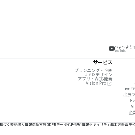
つよつよち
YouTube
サービス
プランニング・企画
UI/UXデザイン
アプリ・WEB開発
Vision Pro
Live
出展
Ev
AI
企
基づく表記
個人情報保護方針
GDPRデータ処理規約
情報セキュリティ基本方針
電子