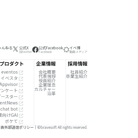
ゃんねる
公式X
公式Facebook
イベ博
旧twitter
Facebook
動画メディア
プロダクト
企業情報
採用情報
eventos
会社概要
社員紹介
代表挨拶
卒業生紹介
イベスタ
役員紹介
Appvisor
企業理念
カルチャー
!アンケート
沿革
ブースター
entNews
 chat bot
業向けGAI
ボケて
公告
外部送信ポリシー
©bravesoft All rights reserved.